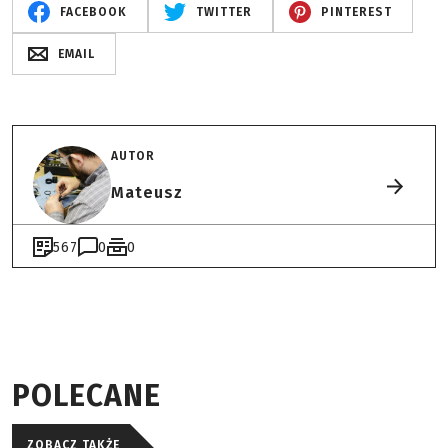
FACEBOOK
TWITTER
PINTEREST
EMAIL
AUTOR
Mateusz
567
0
0
POLECANE
ZOBACZ TAKŻE