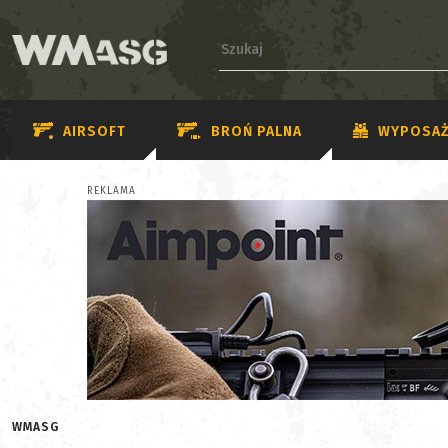
AIRSOFT
BROŃ PALNA
WYPOSAŻ
REKLAMA
WMASG