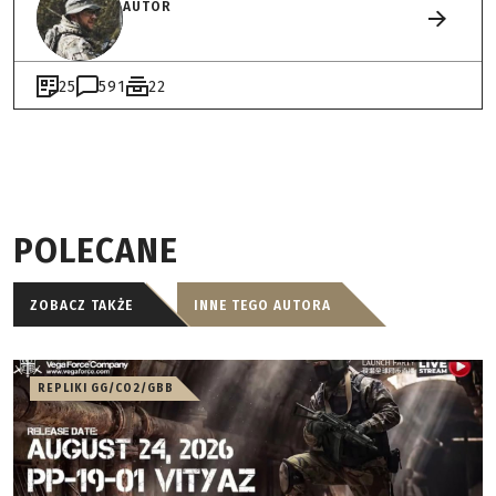
AUTOR
25
591
22
POLECANE
ZOBACZ TAKŻE
INNE TEGO AUTORA
REPLIKI GG/CO2/GBB