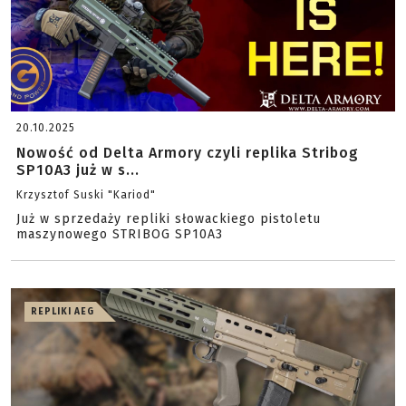
20.10.2025
Nowość od Delta Armory czyli replika Stribog
SP10A3 już w s...
Krzysztof Suski "Kariod"
Już w sprzedaży repliki słowackiego pistoletu
maszynowego STRIBOG SP10A3
REPLIKI AEG