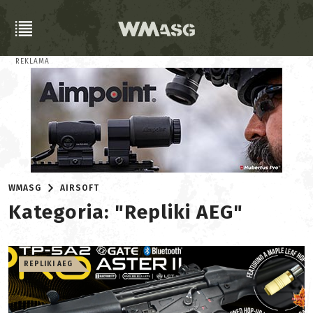
REKLAMA
WMASG
AIRSOFT
Kategoria: "Repliki AEG"
REPLIKI AEG