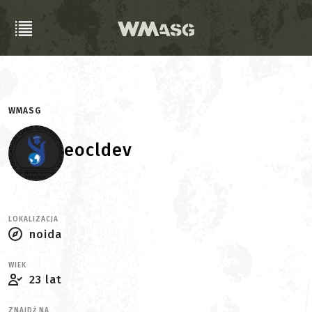
WMASG
eocldev
LOKALIZACJA
noida
WIEK
23 lat
ZNAJDŹ NA