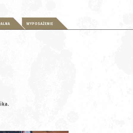
PALNA
WYPOSAŻENIE
ika.