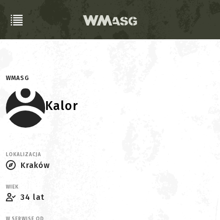
WMASG
Kalor
LOKALIZACJA
Kraków
WIEK
34 lat
W SERWISE OD