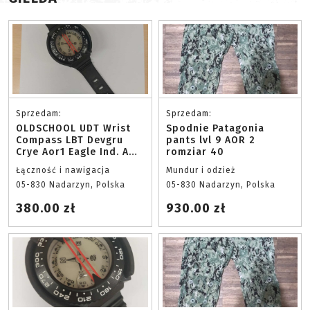
Sprzedam:
Sprzedam:
OLDSCHOOL UDT Wrist
Spodnie Patagonia
Compass LBT Devgru
pants lvl 9 AOR 2
Crye Aor1 Eagle Ind. AWS
romziar 40
S&S Wilcox
Łączność i nawigacja
Mundur i odzież
05-830 Nadarzyn, Polska
05-830 Nadarzyn, Polska
380.00 zł
930.00 zł