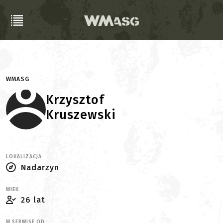
WMASG
Krzysztof
Kruszewski
LOKALIZACJA
Nadarzyn
WIEK
26 lat
W SERWISE OD