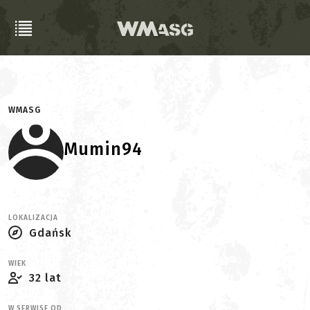
WMASG
Mumin94
LOKALIZACJA
Gdańsk
WIEK
32 lat
W SERWISE OD