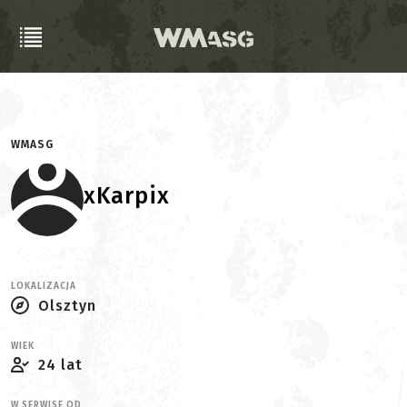
WMASG
xKarpix
LOKALIZACJA
Olsztyn
WIEK
24 lat
W SERWISE OD