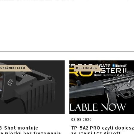
WSKAŹNIKI CELU
REPLIKI AEG
03.08.2026
G-Shot montuje
TP-5A2 PRO czyli dopies
na Glocku bez frezowania
ze stajni LCT Airsoft