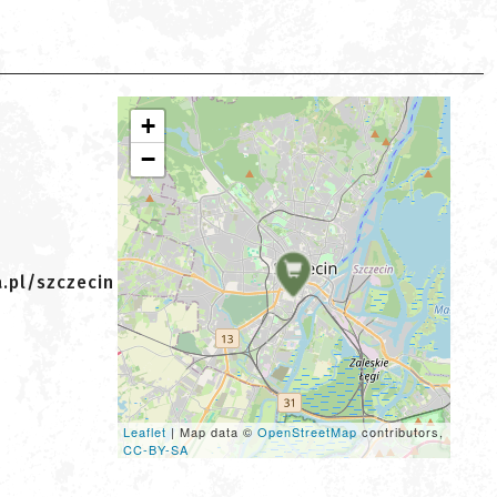
+
−
a.pl/szczecin
Leaflet
| Map data ©
OpenStreetMap
contributors,
CC-BY-SA