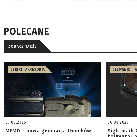
POLECANE
ZOBACZ TAKŻE
CZĘŚCI I AKCESORIA
CELOWNIKI I 
07.08.2026
06.08.2026
MFMD – nowa generacja tłumików
Sightmark 
kolimator 