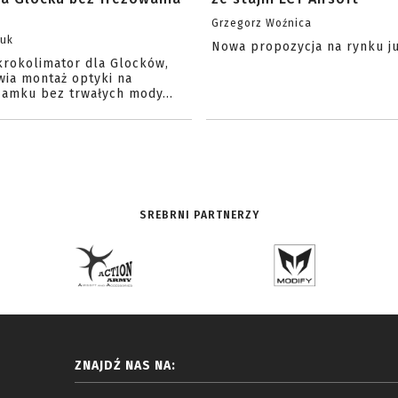
Grzegorz Woźnica
zuk
Nowa propozycja na rynku j
krokolimator dla Glocków,
wia montaż optyki na
amku bez trwałych mody...
SREBRNI PARTNERZY
ZNAJDŹ NAS NA: