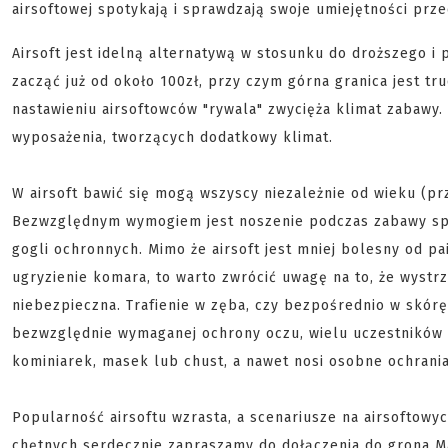
airsoftowej spotykają i sprawdzają swoje umiejętności prze
Airsoft jest idelną alternatywą w stosunku do droższego i
zacząć już od około 100zł, przy czym górna granica jest t
nastawieniu airsoftowców "rywala" zwycięża klimat zabawy.
wyposażenia, tworzących dodatkowy klimat.
W airsoft bawić się mogą wszyscy niezależnie od wieku (przy
Bezwzględnym wymogiem jest noszenie podczas zabawy spr
gogli ochronnych. Mimo że airsoft jest mniej bolesny od pa
ugryzienie komara, to warto zwrócić uwagę na to, że wystr
niebezpieczna. Trafienie w zęba, czy bezpośrednio w skór
bezwzględnie wymaganej ochrony oczu, wielu uczestników 
kominiarek, masek lub chust, a nawet nosi osobne ochrani
Popularność airsoftu wzrasta, a scenariusze na airsoftowy
chętnych serdecznie zapraszamy do dołączenia do grona Ma