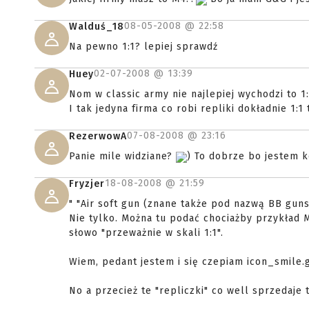
08-05-2008 @
22:58
Walduś_18
Na pewno 1:1? lepiej sprawdź
02-07-2008 @
13:39
Huey
Nom w classic army nie najlepiej wychodzi to 1:
I tak jedyna firma co robi repliki dokładnie 1:1
07-08-2008 @
23:16
RezerwowA
Panie mile widziane?
) To dobrze bo jestem k
18-08-2008 @
21:59
Fryzjer
" "Air soft gun (znane także pod nazwą BB guns
Nie tylko. Można tu podać chociażby przykład 
słowo "przeważnie w skali 1:1".
Wiem, pedant jestem i się czepiam icon_smile.g
No a przecież te "repliczki" co well sprzedaje t