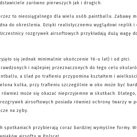
dstawiciele zarówno pierwszych jak i drugich.
 przez to nieosiągalnego dla wielu osób paintballu. Zabawę 
rudna do określenia. Dzięki realistycznemu wyglądowi replik 
 Uczestnicy rozgrywek airsoftowych przykładają dużą wagę do
jęło się jednak minimalnie ukończenie 16-u lat) i od płci.
awdzonych i najlepiej przeznaczonych do tego celu okular
intballu, a ślad po trafieniu przypomina kształtem i wielkośc
zelona kulka, przy trafieniu szczególnie w oko może być bar
ę również może się okazać nieprzyjemne w skutkach. Dlatego
rozgrywek airsoftowych posiada również ochronę twarzy w p
acze na zęby.
ch spotkaniach przybierają coraz bardziej wymyślne formy. W
niaków airsoftu w Polsce!