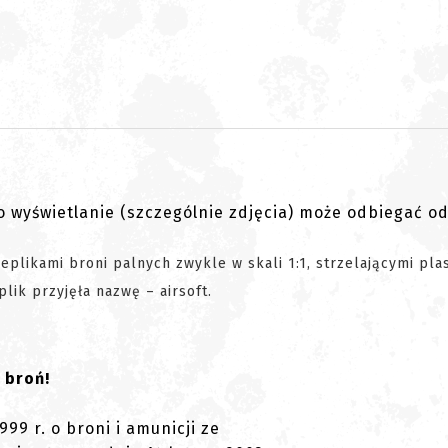
go wyświetlanie (szczególnie zdjęcia) może odbiegać o
eplikami broni palnych zwykle w skali 1:1, strzelającymi pla
ik przyjęła nazwę – airsoft.
t broń!
99 r. o broni i amunicji ze