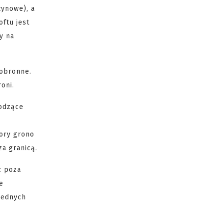
żynowe), a
ftu jest
y na
 obronne.
oni.
hodzące
pory grono
za granicą.
z poza
e
 jednych