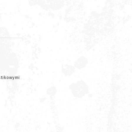
d
stikowymi