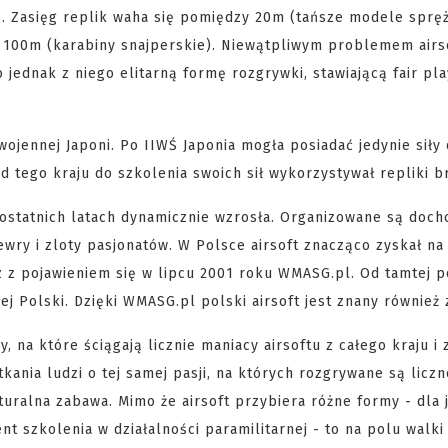
. Zasięg replik waha się pomiędzy 20m (tańsze modele sprę
 100m (karabiny snajperskie). Niewątpliwym problemem airso
 jednak z niego elitarną formę rozgrywki, stawiającą fair pla
owojennej Japoni. Po IIWŚ Japonia mogła posiadać jedynie siły
 tego kraju do szkolenia swoich sił wykorzystywał repliki br
 ostatnich latach dynamicznie wzrosła. Organizowane są doc
ewry i zloty pasjonatów. W Polsce airsoft znacząco zyskał na
 z pojawieniem się w lipcu 2001 roku WMASG.pl. Od tamtej 
j Polski. Dzięki WMASG.pl polski airsoft jest znany również 
na które ściągają licznie maniacy airsoftu z całego kraju i 
kania ludzi o tej samej pasji, na których rozgrywane są liczn
lturalna zabawa. Mimo że airsoft przybiera różne formy - dla
nt szkolenia w działalności paramilitarnej - to na polu walki