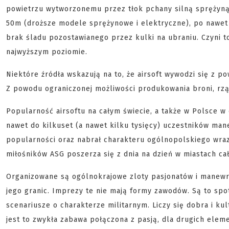
powietrzu wytworzonemu przez tłok pchany silną sprężyną
50m (droższe modele sprężynowe i elektryczne), po nawet
brak śladu pozostawianego przez kulki na ubraniu. Czyni to
najwyższym poziomie.
Niektóre źródła wskazują na to, że airsoft wywodzi się z p
Z powodu ograniczonej możliwości produkowania broni, rząd
Popularność airsoftu na całym świecie, a także w Polsce w
nawet do kilkuset (a nawet kilku tysięcy) uczestników man
popularności oraz nabrał charakteru ogólnopolskiego wraz
miłośników ASG poszerza się z dnia na dzień w miastach całe
Organizowane są ogólnokrajowe zloty pasjonatów i manewry, 
jego granic. Imprezy te nie mają formy zawodów. Są to spot
scenariusze o charakterze militarnym. Liczy się dobra i ku
jest to zwykła zabawa połączona z pasją, dla drugich eleme