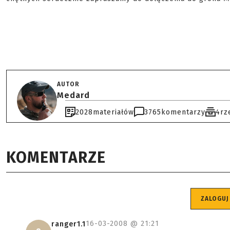
AUTOR
Medard
2028
materiałów
3765
komentarzy
4
rz
KOMENTARZE
ZALOGUJ
16-03-2008 @
21:21
ranger1.1