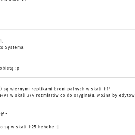
1.
 to Systema.
obietą ;p
) są wiernymi replikami broni palnych w skali 1:1"
M4A1 w skali 3/4 rozmiarów co do oryginału. Można by edytow
if "
o są w skali 1:25 hehehe ;]