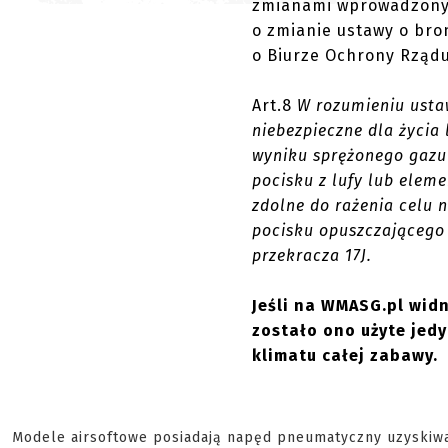
zmianami wprowadzonymi
o zmianie ustawy o bron
o Biurze Ochrony Rządu (
Art.8
W rozumieniu usta
niebezpieczne dla życia 
wyniku sprężonego gazu 
pocisku z lufy lub eleme
zdolne do rażenia celu 
pocisku opuszczającego 
przekracza 17J.
Jeśli na WMASG.pl widn
zostało ono użyte jed
klimatu całej zabawy.
Modele airsoftowe posiadają napęd pneumatyczny uzyskiwan