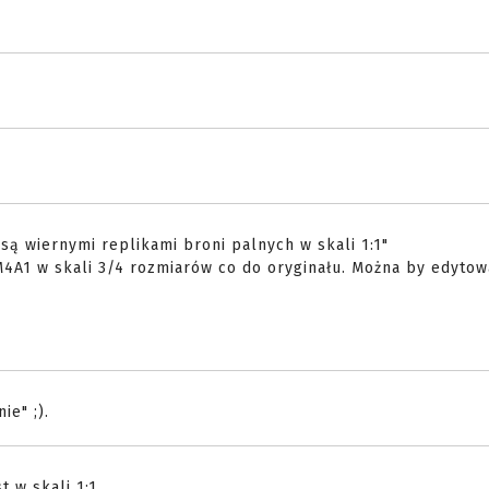
są wiernymi replikami broni palnych w skali 1:1"
M4A1 w skali 3/4 rozmiarów co do oryginału. Można by edytow
ie" ;).
t w skali 1:1