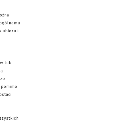
można
i ogólnemu
 ubioru i
ów lub
ią
dzo
, pomimo
ostaci
szystkich