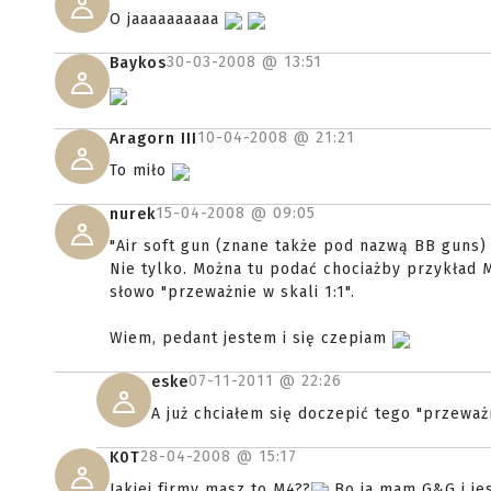
O jaaaaaaaaaa
30-03-2008 @
13:51
Baykos
10-04-2008 @
21:21
Aragorn III
To miło
15-04-2008 @
09:05
nurek
"Air soft gun (znane także pod nazwą BB guns) 
Nie tylko. Można tu podać chociażby przykład 
słowo "przeważnie w skali 1:1".
Wiem, pedant jestem i się czepiam
07-11-2011 @
22:26
eske
A już chciałem się doczepić tego "przeważn
28-04-2008 @
15:17
K0T
Jakiej firmy masz to M4??
Bo ja mam G&G i jes