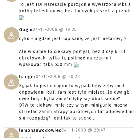
To jest TO! Nareszcie porządnie wywarzona Mka z
kolbą teleskopową bez żadnych puszek z przodu
04-11-2008 @
19:35
Gogin
cyku - a gdzie jest napisane, że jest metalowy ?
Ale w sumie to ciekawy pomysł, bez 3 czy 6 luf
obrotowych, tylko tą psiknąć na czarno i
wpakować taką 550 mm
.
04-11-2008 @
20:28
badger
Ej, jak to jest minigun to wypadałoby żeby miał
odpowiedni ROF. Tam jest tyle miejsca, że dwa gb i
dwie lufy chyba zmieściłyby się obok siebie?.
BTW to ciekawi mnie czy w tym minigunie można
strzelac zanim atrapy obrotowych luf odpowiednio
się rozpędzą? Jeśli tak to sucho...
04-11-2008 @
20:47
lemonzawodowiec