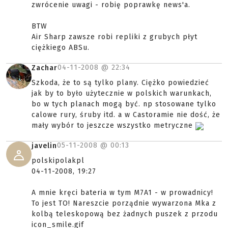
zwrócenie uwagi - robię poprawkę news'a.
BTW
Air Sharp zawsze robi repliki z grubych płyt
ciężkiego ABSu.
04-11-2008 @
22:34
Zachar
Szkoda, że to są tylko plany. Ciężko powiedzieć
jak by to było użytecznie w polskich warunkach,
bo w tych planach mogą być. np stosowane tylko
calowe rury, śruby itd. a w Castoramie nie dość, że
mały wybór to jeszcze wszystko metryczne
05-11-2008 @
00:13
javelin
polskipolakpl
04-11-2008, 19:27
A mnie kręci bateria w tym M7A1 - w prowadnicy!
To jest TO! Nareszcie porządnie wywarzona Mka z
kolbą teleskopową bez żadnych puszek z przodu
icon_smile.gif