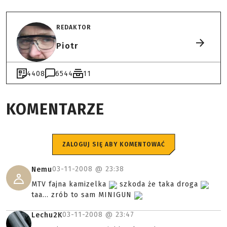
REDAKTOR
Piotr
4408
6544
11
KOMENTARZE
ZALOGUJ SIĘ ABY KOMENTOWAĆ
03-11-2008 @
23:38
Nemu
MTV fajna kamizelka
szkoda że taka droga
taa... zrób to sam MINIGUN
03-11-2008 @
23:47
Lechu2K