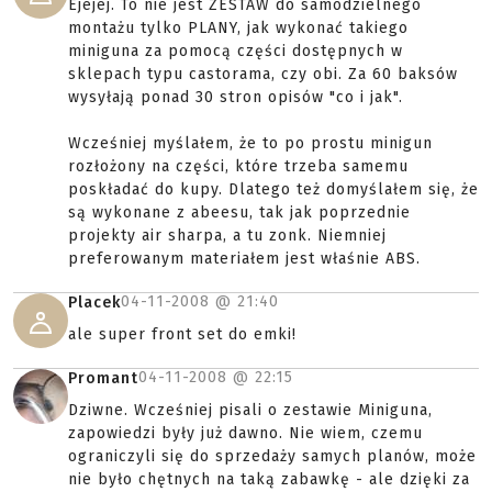
Ejejej. To nie jest ZESTAW do samodzielnego
montażu tylko PLANY, jak wykonać takiego
miniguna za pomocą części dostępnych w
sklepach typu castorama, czy obi. Za 60 baksów
wysyłają ponad 30 stron opisów "co i jak".
Wcześniej myślałem, że to po prostu minigun
rozłożony na części, które trzeba samemu
poskładać do kupy. Dlatego też domyślałem się, że
są wykonane z abeesu, tak jak poprzednie
projekty air sharpa, a tu zonk. Niemniej
preferowanym materiałem jest właśnie ABS.
04-11-2008 @
21:40
Placek
ale super front set do emki!
04-11-2008 @
22:15
Promant
Dziwne. Wcześniej pisali o zestawie Miniguna,
zapowiedzi były już dawno. Nie wiem, czemu
ograniczyli się do sprzedaży samych planów, może
nie było chętnych na taką zabawkę - ale dzięki za