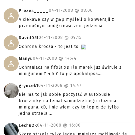
04-11-2008 @
08:06
Prezes_____
A ciekawe czy w g&p myśleli o konwersjii z
przenośnym podgrzewaczem jedzenia
04-11-2008 @
09:15
David051
Ochrona krocza - to jest to!
04-11-2008 @
14:44
Manyu
Ochraniacz na fifola xD Ile marek juz świruje z
minigunem ? 4,5 ? To juz apokalipsa....
04-11-2008 @
14:47
gryncek1
Nie ma to jak sobie poczytać w autobusie
broszurkę na temat samodzielnego złożenia
miniguna..xD, i nie wiem czy to lepiej że tylko
jedna strzela....
04-11-2008 @
16:00
Lechu2K
Skoro strzela tylko jedna, mniejsza możliwość że