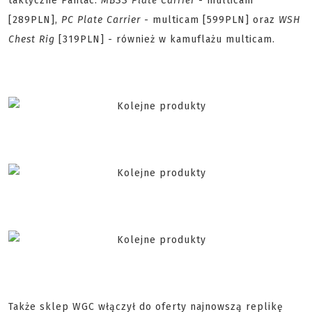
taktyczne Pantac:
MBSS Plate Carrier
- multicam
[289PLN],
PC Plate Carrier
- multicam [599PLN] oraz
WSH
Chest Rig
[319PLN] - również w kamuflażu multicam.
Także sklep WGC włączył do oferty najnowszą replikę