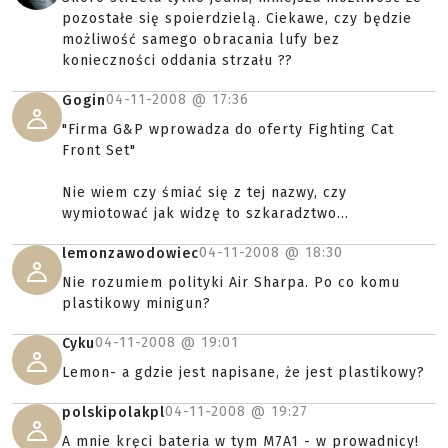
pozostałe się spoierdzielą. Ciekawe, czy będzie
możliwość samego obracania lufy bez
konieczności oddania strzału ??
04-11-2008 @
17:36
Gogin
"Firma G&P wprowadza do oferty Fighting Cat
Front Set"
Nie wiem czy śmiać się z tej nazwy, czy
wymiotować jak widzę to szkaradztwo...
04-11-2008 @
18:30
lemonzawodowiec
Nie rozumiem polityki Air Sharpa. Po co komu
plastikowy minigun?
04-11-2008 @
19:01
Cyku
Lemon- a gdzie jest napisane, że jest plastikowy?
04-11-2008 @
19:27
polskipolakpl
A mnie kręci bateria w tym M7A1 - w prowadnicy!