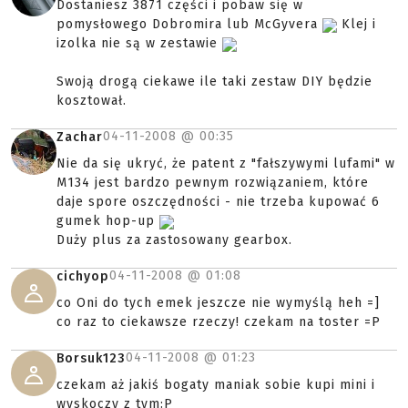
Dostaniesz 3871 części i pobaw się w
pomysłowego Dobromira lub McGyvera
Klej i
izolka nie są w zestawie
Swoją drogą ciekawe ile taki zestaw DIY będzie
kosztował.
04-11-2008 @
00:35
Zachar
Nie da się ukryć, że patent z "fałszywymi lufami" w
M134 jest bardzo pewnym rozwiązaniem, które
daje spore oszczędności - nie trzeba kupować 6
gumek hop-up
Duży plus za zastosowany gearbox.
04-11-2008 @
01:08
cichyop
co Oni do tych emek jeszcze nie wymyślą heh =]
co raz to ciekawsze rzeczy! czekam na toster =P
04-11-2008 @
01:23
Borsuk123
czekam aż jakiś bogaty maniak sobie kupi mini i
wyskoczy z tym:P