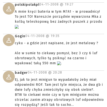
04-11-2008 @
19:27
polskipolakpl
A mnie kręci bateria w tym M7A1 - w prowadnicy!
To jest TO! Nareszcie porządnie wywarzona Mka z
kolbą teleskopową bez żadnych puszek z przodu
04-11-2008 @
19:35
Gogin
cyku - a gdzie jest napisane, że jest metalowy ?
Ale w sumie to ciekawy pomysł, bez 3 czy 6 luf
obrotowych, tylko tą psiknąć na czarno i
wpakować taką 550 mm
.
04-11-2008 @
20:28
badger
Ej, jak to jest minigun to wypadałoby żeby miał
odpowiedni ROF. Tam jest tyle miejsca, że dwa gb i
dwie lufy chyba zmieściłyby się obok siebie?.
BTW to ciekawi mnie czy w tym minigunie można
strzelac zanim atrapy obrotowych luf odpowiednio
się rozpędzą? Jeśli tak to sucho...