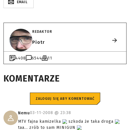
EMAIL
REDAKTOR
Piotr
4408
6544
11
KOMENTARZE
ZALOGUJ SIĘ ABY KOMENTOWAĆ
03-11-2008 @
23:38
Nemu
MTV fajna kamizelka
szkoda że taka droga
taa... zrób to sam MINIGUN