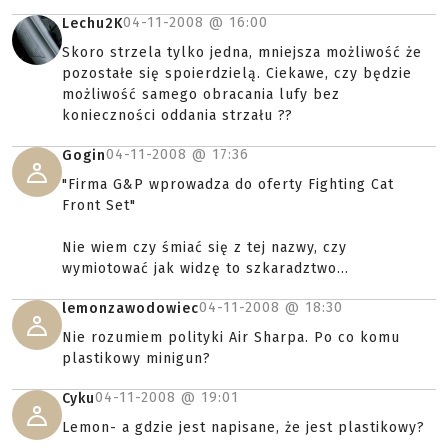
04-11-2008 @
16:00
Lechu2K
Skoro strzela tylko jedna, mniejsza możliwość że
pozostałe się spoierdzielą. Ciekawe, czy będzie
możliwość samego obracania lufy bez
konieczności oddania strzału ??
04-11-2008 @
17:36
Gogin
"Firma G&P wprowadza do oferty Fighting Cat
Front Set"
Nie wiem czy śmiać się z tej nazwy, czy
wymiotować jak widzę to szkaradztwo...
04-11-2008 @
18:30
lemonzawodowiec
Nie rozumiem polityki Air Sharpa. Po co komu
plastikowy minigun?
04-11-2008 @
19:01
Cyku
Lemon- a gdzie jest napisane, że jest plastikowy?