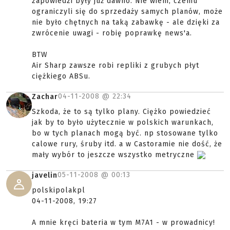
zapowiedzi były już dawno. Nie wiem, czemu
ograniczyli się do sprzedaży samych planów, może
nie było chętnych na taką zabawkę - ale dzięki za
zwrócenie uwagi - robię poprawkę news'a.
BTW
Air Sharp zawsze robi repliki z grubych płyt
ciężkiego ABSu.
04-11-2008 @
22:34
Zachar
Szkoda, że to są tylko plany. Ciężko powiedzieć
jak by to było użytecznie w polskich warunkach,
bo w tych planach mogą być. np stosowane tylko
calowe rury, śruby itd. a w Castoramie nie dość, że
mały wybór to jeszcze wszystko metryczne
05-11-2008 @
00:13
javelin
polskipolakpl
04-11-2008, 19:27
A mnie kręci bateria w tym M7A1 - w prowadnicy!