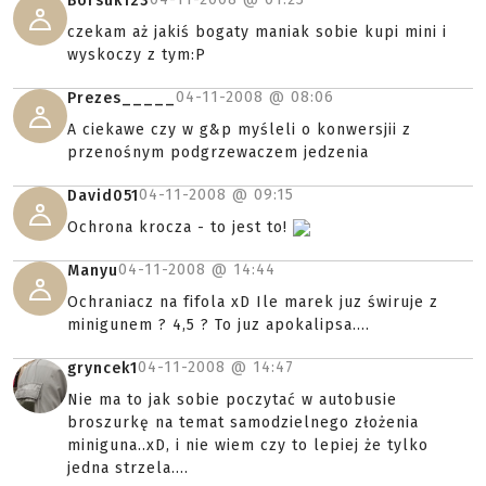
Borsuk123
czekam aż jakiś bogaty maniak sobie kupi mini i
wyskoczy z tym:P
04-11-2008 @
08:06
Prezes_____
A ciekawe czy w g&p myśleli o konwersjii z
przenośnym podgrzewaczem jedzenia
04-11-2008 @
09:15
David051
Ochrona krocza - to jest to!
04-11-2008 @
14:44
Manyu
Ochraniacz na fifola xD Ile marek juz świruje z
minigunem ? 4,5 ? To juz apokalipsa....
04-11-2008 @
14:47
gryncek1
Nie ma to jak sobie poczytać w autobusie
broszurkę na temat samodzielnego złożenia
miniguna..xD, i nie wiem czy to lepiej że tylko
jedna strzela....