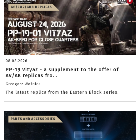
GG/CO2/GBB REPLICAS
08.08.2026
PP-19 Vityaz - a supplement to the offer of
AV/AK replicas fro...
Grzegorz Woźnica
The latest replica from the Eastern Block series.
PARTS AND ACCESSORIES