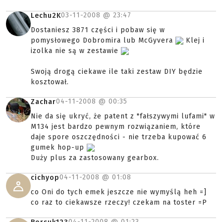
03-11-2008 @
23:47
Lechu2K
Dostaniesz 3871 części i pobaw się w
pomysłowego Dobromira lub McGyvera
Klej i
izolka nie są w zestawie
Swoją drogą ciekawe ile taki zestaw DIY będzie
kosztował.
04-11-2008 @
00:35
Zachar
Nie da się ukryć, że patent z "fałszywymi lufami" w
M134 jest bardzo pewnym rozwiązaniem, które
daje spore oszczędności - nie trzeba kupować 6
gumek hop-up
Duży plus za zastosowany gearbox.
04-11-2008 @
01:08
cichyop
co Oni do tych emek jeszcze nie wymyślą heh =]
co raz to ciekawsze rzeczy! czekam na toster =P
04-11-2008 @
01:23