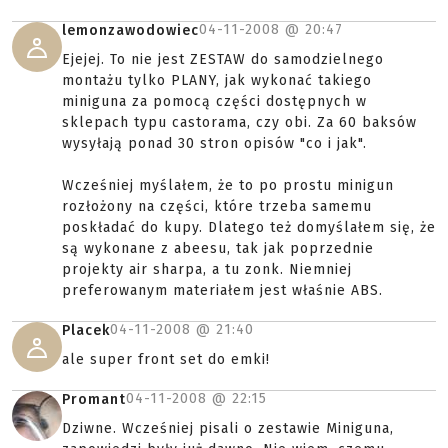
04-11-2008 @
20:47
lemonzawodowiec
Ejejej. To nie jest ZESTAW do samodzielnego
montażu tylko PLANY, jak wykonać takiego
miniguna za pomocą części dostępnych w
sklepach typu castorama, czy obi. Za 60 baksów
wysyłają ponad 30 stron opisów "co i jak".
Wcześniej myślałem, że to po prostu minigun
rozłożony na części, które trzeba samemu
poskładać do kupy. Dlatego też domyślałem się, że
są wykonane z abeesu, tak jak poprzednie
projekty air sharpa, a tu zonk. Niemniej
preferowanym materiałem jest właśnie ABS.
04-11-2008 @
21:40
Placek
ale super front set do emki!
04-11-2008 @
22:15
Promant
Dziwne. Wcześniej pisali o zestawie Miniguna,