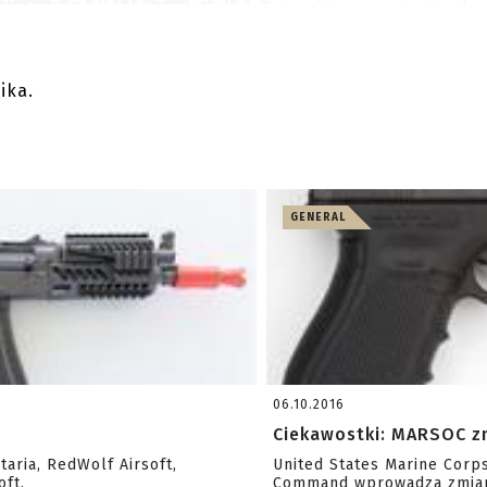
ika.
GENERAL
06.10.2016
Ciekawostki: MARSOC zm
taria, RedWolf Airsoft,
United States Marine Corp
oft.
Command wprowadza zmianę