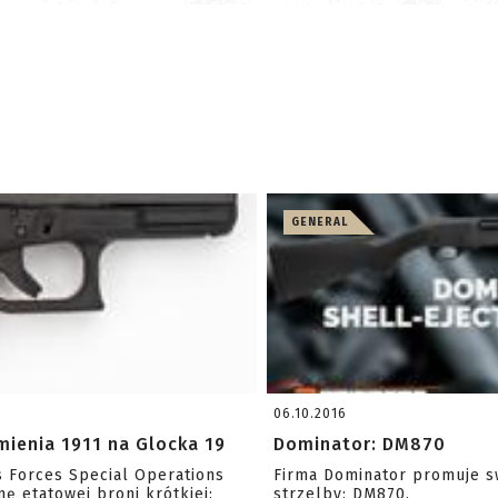
GENERAL
06.10.2016
ienia 1911 na Glocka 19
Dominator: DM870
s Forces Special Operations
Firma Dominator promuje s
 etatowej broni krótkiej:
strzelby: DM870.