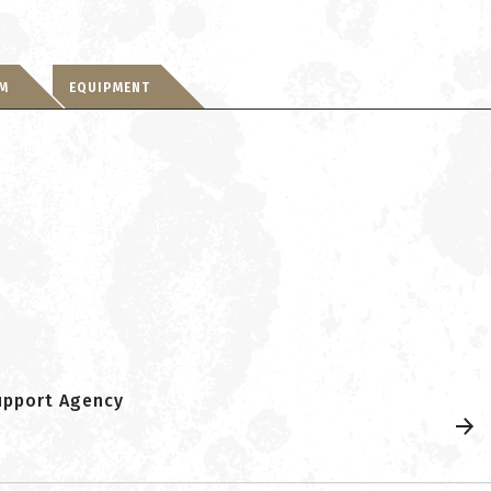
RM
EQUIPMENT
upport Agency