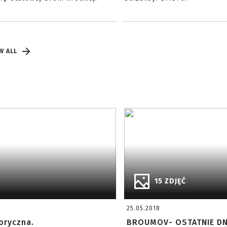
W ALL
15 ZDJĘĆ
25.05.2018
oryczna.
BROUMOV- OSTATNIE DNI