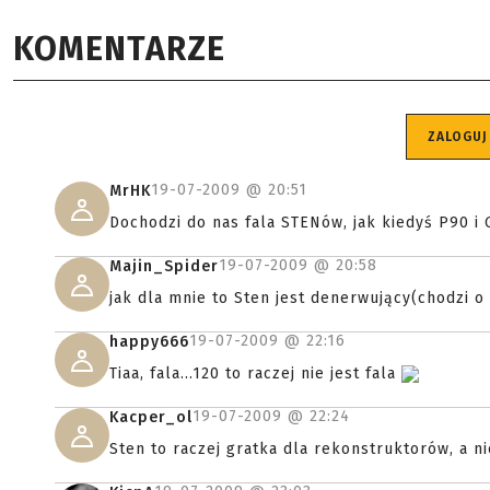
KOMENTARZE
ZALOGUJ
19-07-2009 @
20:51
MrHK
Dochodzi do nas fala STENów, jak kiedyś P90 i 
19-07-2009 @
20:58
Majin_Spider
jak dla mnie to Sten jest denerwujący(chodzi o 
19-07-2009 @
22:16
happy666
Tiaa, fala...120 to raczej nie jest fala
19-07-2009 @
22:24
Kacper_ol
Sten to raczej gratka dla rekonstruktorów, a n