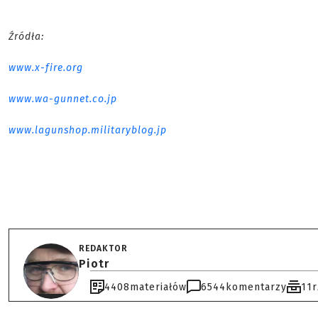
Źródła:
www.x-fire.org
www.wa-gunnet.co.jp
www.lagunshop.militaryblog.jp
REDAKTOR
Piotr
4408
materiałów
6544
komentarzy
11