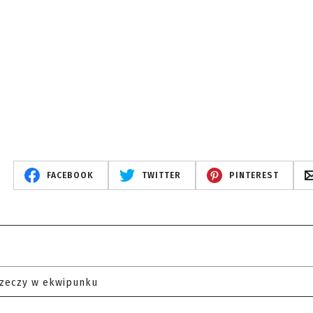
FACEBOOK
TWITTER
PINTEREST
rzeczy w ekwipunku