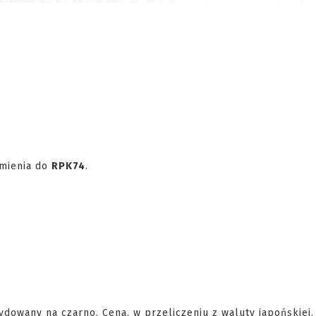
omienia do
RPK74
.
dowany na czarno. Cena, w przeliczeniu z waluty japońskiej,