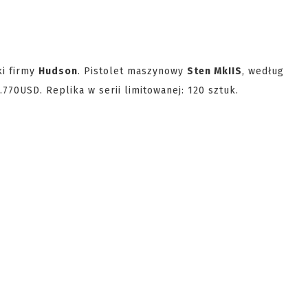
ki firmy
Hudson
. Pistolet maszynowy
Sten MkIIS
, według
770USD. Replika w serii limitowanej: 120 sztuk.