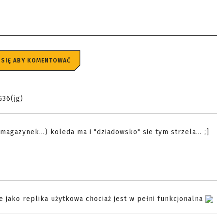
 SIĘ ABY KOMENTOWAĆ
G36(jg)
magazynek...) koleda ma i "dziadowsko" sie tym strzela... ;]
ie jako replika użytkowa chociaż jest w pełni funkcjonalna