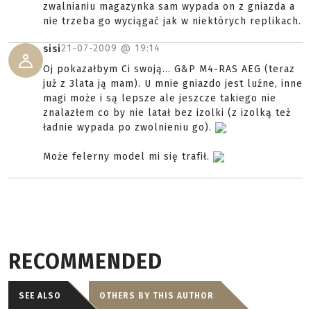
zwalnianiu magazynka sam wypada on z gniazda a
nie trzeba go wyciągać jak w niektórych replikach.
21-07-2009 @
19:14
sisi
Oj pokazałbym Ci swoją... G&P M4-RAS AEG (teraz
już z 3lata ją mam). U mnie gniazdo jest luźne, inne
magi może i są lepsze ale jeszcze takiego nie
znalazłem co by nie latał bez izolki (z izolką też
ładnie wypada po zwolnieniu go).
Może felerny model mi się trafił.
RECOMMENDED
SEE ALSO
OTHERS BY THIS AUTHOR