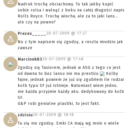
Nadruk trochę obciachowy. To tak jakby kupić
sobie rolsa i walnąć z boku na całej długości napis
Rolls Royce. Trochę wiocha, ale za to jaki lans...
ale czy na pewno?
20-07-2009 @
17:27
Prezes_____
No z tym napisem się zgodzę, a reszta miodzio jak
zawsze
20-07-2009 @
17:48
Marcinek83
Zgodzę się Tasiorem, jednak w ASG z tego co jest
od dawna to bez lansu nie ma prestiżu
Kolby
fajne, jednak powiem że już się zgubiłem ile rodzai
kolb typu SF już istnieje. Natomiast wiem jedno,
nie każda przyjmie każdy aku. dedykowany do kolb
SF.
G&P robi genialne plastiki, to jest fakt.
20-07-2009 @
18:18
zdzisiu
Tu się nie zgodzę. Emki CA mają wg mnie o wiele