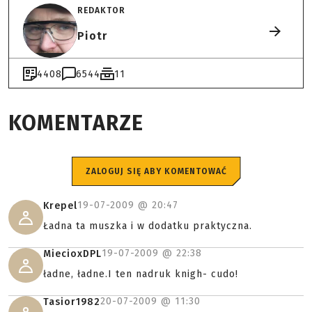
REDAKTOR
Piotr
4408
6544
11
KOMENTARZE
ZALOGUJ SIĘ ABY KOMENTOWAĆ
19-07-2009 @
20:47
Krepel
Ładna ta muszka i w dodatku praktyczna.
19-07-2009 @
22:38
MiecioxDPL
ładne, ładne.I ten nadruk knigh- cudo!
20-07-2009 @
11:30
Tasior1982