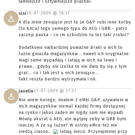
ładniejsze i sztywniejsze plastiki.
20-07-2009 @
18:37
sisi
A dla mnie żenujące jest to że G&P robi inne kolby
(tu KACa) tego samego typu do AEG i GBB - patrz
zaczep paska - co im szkodziło tu też taki zrobić?
Dodatkowo najbardziej poważne braki u nich to
luźne gniazda magazynków... nawet ich oryginalne
magi same wypadają i latają w nich na lewo i
prawo... gdyby nie izolka to nie dało by się z tym
grać... co i tak jest u nich żenujące...
Fakt reszta bardzo wytrzymała i ok.
21-07-2009 @
17:27
javelin
Nie wiem kolego, miałem 2 eMki G&P, używałem w
nich magazynków niemal każdej firmy dostępnej
na rynku i jakoś żaden mi nigdy sam nie wypadł.
Mówię akurat o AEG, ale wątpię zeby w GBB było
inaczej. A ze są luźne? W ostrej eMce też nie
siedzą ciasno...
latają nieco. Przynajmniej przy