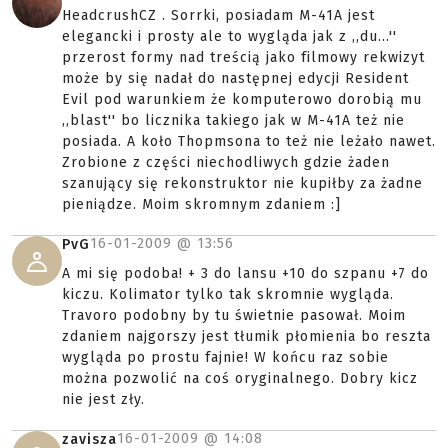
HeadcrushCZ . Sorrki, posiadam M-41A jest
elegancki i prosty ale to wygląda jak z ,,du...''
przerost formy nad treścią jako filmowy rekwizyt
może by się nadał do następnej edycji Resident
Evil pod warunkiem że komputerowo dorobią mu
,,blast'' bo licznika takiego jak w M-41A też nie
posiada. A koło Thopmsona to też nie leżało nawet.
Zrobione z części niechodliwych gdzie żaden
szanujący się rekonstruktor nie kupiłby za żadne
pieniądze. Moim skromnym zdaniem :]
16-01-2009 @
13:56
PvG
A mi się podoba! + 3 do lansu +10 do szpanu +7 do
kiczu. Kolimator tylko tak skromnie wygląda.
Travoro podobny by tu świetnie pasował. Moim
zdaniem najgorszy jest tłumik płomienia bo reszta
wygląda po prostu fajnie! W końcu raz sobie
można pozwolić na coś oryginalnego. Dobry kicz
nie jest zły.
16-01-2009 @
14:08
zavisza