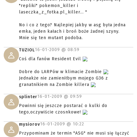
"repliki" pokemon_killer i
laseczka_z_fotka.pl_killer... "
No i co z tego? Najlepiej jakby w asg była jedna
emka, jeden kałach i broń boże żadnej szyny.
Mnie się ten mutant podoba.
16-01-2009 @
08:59
TUZIOL
Coś dla fanów Resident Evil
Dobre do LARPów w klimacie Zombie
Jednakże nie zamieniłbym mojego G36 z
granatnikiem na Zombie killera
16-01-2009 @
09:59
splinter
Powinni się jeszcze postarać o kulki do
tego,oczywiście czosnkowe!
16-01-2009 @
10:22
mysiorov
Przypominam że termin "ASG" nie musi się łączyć