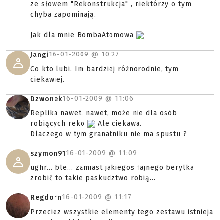
ze słowem "Rekonstrukcja" , niektórzy o tym
chyba zapominają.
Jak dla mnie BombaAtomowa
16-01-2009 @
10:27
Jangi
Co kto lubi. Im bardziej różnorodnie, tym
ciekawiej.
16-01-2009 @
11:06
Dzwonek
Replika nawet, nawet, może nie dla osób
robiących reko
Ale ciekawa.
Dlaczego w tym granatniku nie ma spustu ?
16-01-2009 @
11:09
szymon91
ughr... ble... zamiast jakiegoś fajnego berylka
zrobić to takie paskudztwo robią...
16-01-2009 @
11:17
Regdorn
Przeciez wszystkie elementy tego zestawu istnieja