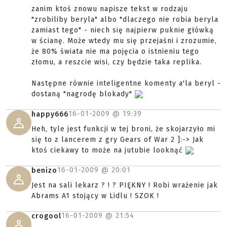
zanim ktoś znowu napisze tekst w rodzaju
"zrobiliby beryla" albo "dlaczego nie robia beryla
zamiast tego" - niech się najpierw puknie główką
w ścianę. Może wtedy mu się przejaśni i zrozumie,
że 80% świata nie ma pojęcia o istnieniu tego
złomu, a reszcie wisi, czy będzie taka replika.
Następne równie inteligentne komenty a'la beryl -
dostaną "nagrodę blokady"
16-01-2009 @
19:39
happy666
Heh, tyle jest funkcji w tej broni, że skojarzyło mi
się to z lancerem z gry Gears of War 2 ]:-> Jak
ktoś ciekawy to może na jutubie looknąć
16-01-2009 @
20:01
benizo
Jest na sali lekarz ? ! ? PIĘKNY ! Robi wrażenie jak
Abrams A1 stojący w Lidlu ! SZOK !
16-01-2009 @
21:54
crogool