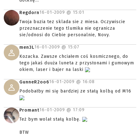
dotknę...
16-01-2009 @
15:01
Regdorn
Twoja buzia tez sklada sie z miesa. Oczywiscie
przeznaczenie tego tlumika nie ogranicza
sie/odnosi do Ciebie personalnie, Novy.
16-01-2009 @
15:07
men3L
Kozacka. Zawsze chciałem coś kosmicznego, do
tego jakaś duuża luneta z przysłonami i gumowym
okiem, laser i bajer na laski
16-01-2009 @
16:08
GunneR2oo6
Podobałby mi się bardziej ze stałą kolbą od M16
16-01-2009 @
17:09
Promant
Też bym wolał stałą kolbę.
BTW