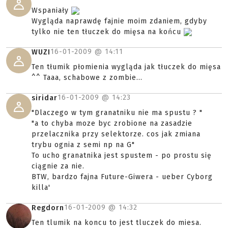
Wspaniały
Wygląda naprawdę fajnie moim zdaniem, gdyby
tylko nie ten tłuczek do mięsa na końcu
16-01-2009 @
14:11
WUZI
Ten tłumik płomienia wygląda jak tłuczek do mięsa
^^ Taaa, schabowe z zombie...
16-01-2009 @
14:23
siridar
"Dlaczego w tym granatniku nie ma spustu ? "
"a to chyba moze byc zrobione na zasadzie
przelacznika przy selektorze. cos jak zmiana
trybu ognia z semi np na G"
To ucho granatnika jest spustem - po prostu się
ciągnie za nie.
BTW, bardzo fajna Future-Giwera - ueber Cyborg
killa'
16-01-2009 @
14:32
Regdorn
Ten tlumik na koncu to jest tluczek do miesa.