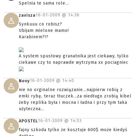
Spelnia te sama role...
16-01-2009 @
14:36
zavisza
Synkuuu co robisz?
Ubijam mielone mamo!
Karabinem?!?
A system spustowy granatnika jest ciekawy, tylko
ciekawe czy to naprawde wytrzyma xx pociagniec
16-01-2009 @
14:40
Novy
nie no orginalne rozwiązanie...najpierw robią z
emki rybę, teraz tłuczek...za niedługo zrobią kibel
żeby replika była i mocna i ładna i przy tym taka
użyteczna...
16-01-2009 @
14:53
APOSTEL
fajny szkoda tylko że kosztuje 600$ może kiedyś