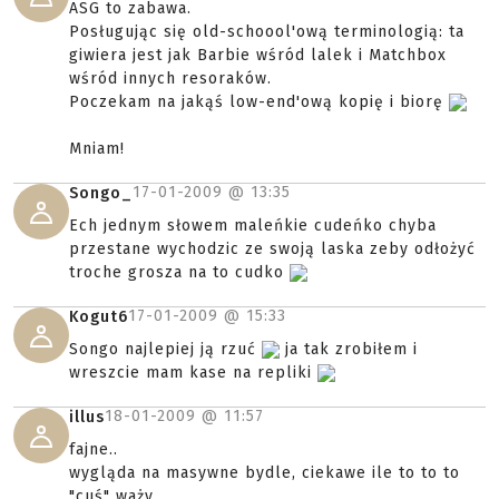
ASG to zabawa.
Posługując się old-schoool'ową terminologią: ta
giwiera jest jak Barbie wśród lalek i Matchbox
wśród innych resoraków.
Poczekam na jakąś low-end'ową kopię i biorę
Mniam!
17-01-2009 @
13:35
Songo_
Ech jednym słowem maleńkie cudeńko chyba
przestane wychodzic ze swoją laska zeby odłożyć
troche grosza na to cudko
17-01-2009 @
15:33
Kogut6
Songo najlepiej ją rzuć
ja tak zrobiłem i
wreszcie mam kase na repliki
18-01-2009 @
11:57
illus
fajne..
wygląda na masywne bydle, ciekawe ile to to to
"cuś" waży