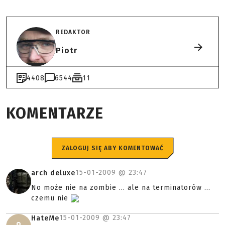
REDAKTOR
Piotr
4408
6544
11
KOMENTARZE
ZALOGUJ SIĘ ABY KOMENTOWAĆ
15-01-2009 @
23:47
arch deluxe
No może nie na zombie ... ale na terminatorów ...
czemu nie
15-01-2009 @
23:47
HateMe