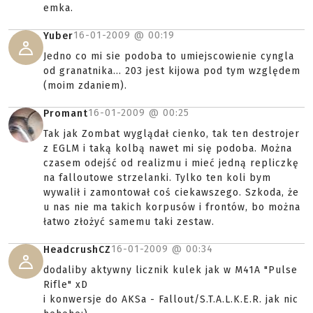
emka.
16-01-2009 @
00:19
Yuber
Jedno co mi sie podoba to umiejscowienie cyngla
od granatnika... 203 jest kijowa pod tym względem
(moim zdaniem).
16-01-2009 @
00:25
Promant
Tak jak Zombat wyglądał cienko, tak ten destrojer
z EGLM i taką kolbą nawet mi się podoba. Można
czasem odejść od realizmu i mieć jedną repliczkę
na falloutowe strzelanki. Tylko ten koli bym
wywalił i zamontował coś ciekawszego. Szkoda, że
u nas nie ma takich korpusów i frontów, bo można
łatwo złożyć samemu taki zestaw.
16-01-2009 @
00:34
HeadcrushCZ
dodaliby aktywny licznik kulek jak w M41A "Pulse
Rifle" xD
i konwersje do AKSa - Fallout/S.T.A.L.K.E.R. jak nic