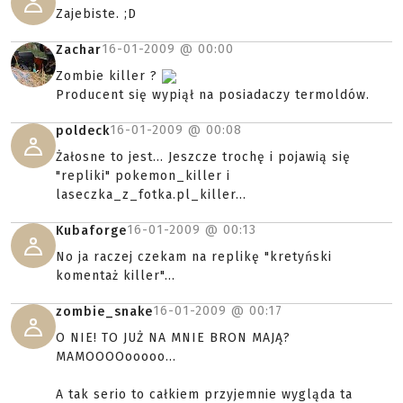
Zajebiste. ;D
16-01-2009 @
00:00
Zachar
Zombie killer ?
Producent się wypiął na posiadaczy termoldów.
16-01-2009 @
00:08
poldeck
Żałosne to jest... Jeszcze trochę i pojawią się
"repliki" pokemon_killer i
laseczka_z_fotka.pl_killer...
16-01-2009 @
00:13
Kubaforge
No ja raczej czekam na replikę "kretyński
komentaż killer"...
16-01-2009 @
00:17
zombie_snake
O NIE! TO JUŻ NA MNIE BRON MAJĄ?
MAMOOOOooooo...
A tak serio to całkiem przyjemnie wygląda ta