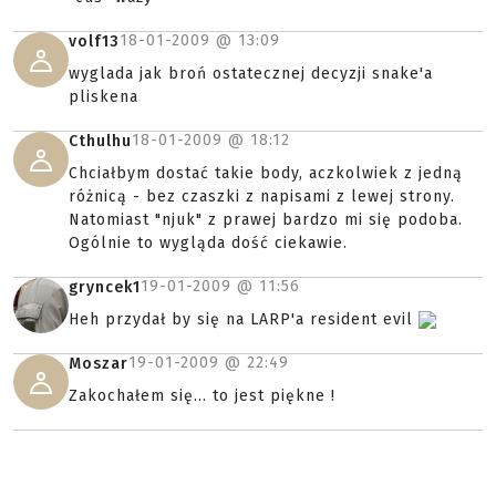
18-01-2009 @
13:09
volf13
wyglada jak broń ostatecznej decyzji snake'a
pliskena
18-01-2009 @
18:12
Cthulhu
Chciałbym dostać takie body, aczkolwiek z jedną
różnicą - bez czaszki z napisami z lewej strony.
Natomiast "njuk" z prawej bardzo mi się podoba.
Ogólnie to wygląda dość ciekawie.
19-01-2009 @
11:56
gryncek1
Heh przydał by się na LARP'a resident evil
19-01-2009 @
22:49
Moszar
Zakochałem się... to jest piękne !