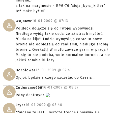
hehehe;)
a tak na marginesie - RPG-76 "Moja_była_killer"
też może być xP
16-01-2009 @
07:13
WojaKwz
Poldeck dołącze się do Twojej wypowiedzi.
Niedługo wyjdą takie cuda, że aż strach myśleć.
"Cuda na kiju". Ludzie wymyślają coraz to nowe
bronie ale odbiegają od realizmu, niedługo zrobią
bronie z Queka3;] W multi zawsze gram, w pracy:)
Mi się to nie podoba, wole normalne boronie, a nie
jakieś zombie killery.
16-01-2009 @
07:41
Horblower
Ojojoj, będzie s czego szczelać do Czesia...
16-01-2009 @
08:37
Codename666
Istny destroyer
16-01-2009 @
08:40
kryst
"Żałosne to jest... Jeszcze trochę i pojawią się