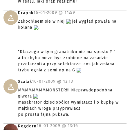
w realu. Jaki brak realizmu?
16-01-2009 @
11:59
Drapak
Zakochlaem sie w niej
jej wyglad powala na
kolana
.
"Dlaczego w tym granatniku nie ma spustu ? "
a to chyba moze byc zrobione na zasadzie
przelacznika przy selektorze. cos jak zmiana
trybu ognia z semi np na G
16-01-2009 @
12:13
Scalak
MMMMMMMMMONSTER!!! Nieprawdopodobna
giwera
masakrator dzieciobójca wymiatacz i o kupkę w
majtkach wroga przyprawiacz
po prostu fajna pukawa.
16-01-2009 @
13:16
Regdorn