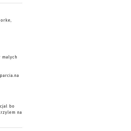
porke,
y malych
parcia.na
cjal bo
atrzylem na