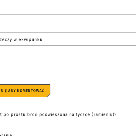
rzeczy w ekwipunku
 SIĘ ABY KOMENTOWAĆ
st po prostu broń podwieszona na tyczce (ramieniu)?
rania...