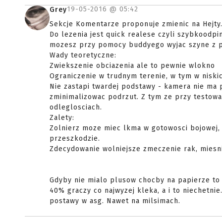
19-05-2016 @
05:42
Grey
Sekcje Komentarze proponuje zmienic na Hejty
Do lezenia jest quick realese czyli szybkoodpi
mozesz przy pomocy buddyego wyjac szyne z 
Wady teoretyczne:
Zwiekszenie obciazenia ale to pewnie wlokno
Ograniczenie w trudnym terenie, w tym w niski
Nie zastapi twardej podstawy - kamera nie ma 
zminimalizowac podrzut. Z tym ze przy testowa
odleglosciach.
Zalety:
Zolnierz moze miec lkma w gotowosci bojowej, 
przeszkodzie.
Zdecydowanie wolniejsze zmeczenie rak, miesni
Gdyby nie mialo plusow chocby na papierze to w
40% graczy co najwyzej kleka, a i to niechetnie
postawy w asg. Nawet na milsimach.