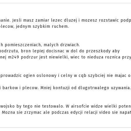
.
nanie. Jesli masz zamiar lezec dluzej i mozesz rozstawic pod
plecow, jednym szybkim ruchem.
ch pomieszczeniach, malych drzwiach.
podrzutu, bron lepiej docisnac w dol do przeszkody aby
nej m249 podrzur jest niewielki, wiec to nieduza roznica prz
prowadzic ogien oslonowy i celny w cqb szybciej nie majac o
 barkow i plecow. Mniej kontuzji od dlugotrwalego uzywania.
ojsko by tego nie testowalo. W airsofcie widze wielki poten
. Mozna sie zrzymac ale podczas edycji relacji video sie nap