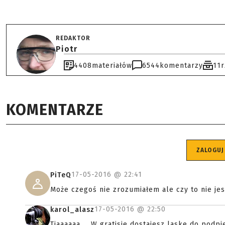
REDAKTOR
Piotr
4408
materiałów
6544
komentarzy
11
KOMENTARZE
ZALOGUJ
17-05-2016 @
22:41
PiTeQ
Może czegoś nie zrozumiałem ale czy to nie je
17-05-2016 @
22:50
karol_alasz
Tjaaaaaa.... W gratisie dostajesz laske do podpie