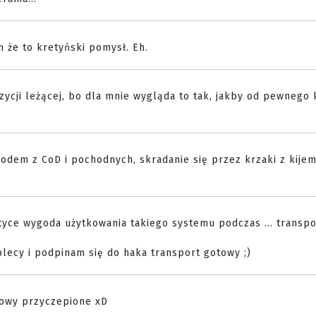
m że to kretyński pomysł. Eh.
ozycji leżącej, bo dla mnie wygląda to tak, jakby od pewnego 
rodem z CoD i pochodnych, skradanie się przez krzaki z kije
aktyce wygoda użytkowania takiego systemu podczas ... transp
plecy i podpinam się do haka transport gotowy ;)
łowy przyczepione xD