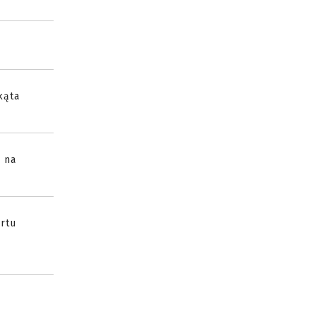
kąta
m na
ortu