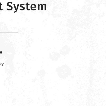
t System
om
cy