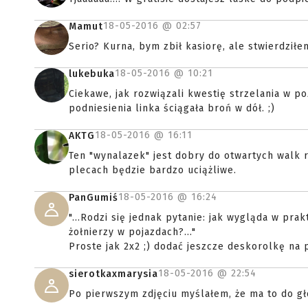
18-05-2016 @
02:57
Mamut
Serio? Kurna, bym zbił kasiorę, ale stwierdziłe
18-05-2016 @
10:21
lukebuka
Ciekawe, jak rozwiązali kwestię strzelania w p
podniesienia linka ściągała broń w dół. ;)
18-05-2016 @
16:11
AKTG
Ten "wynalazek" jest dobry do otwartych walk 
plecach będzie bardzo uciążliwe.
18-05-2016 @
16:24
PanGumiś
"...Rodzi się jednak pytanie: jak wygląda w pr
żołnierzy w pojazdach?..."
Proste jak 2x2 ;) dodać jeszcze deskorolkę na 
18-05-2016 @
22:54
sierotkaxmarysia
Po pierwszym zdjęciu myślałem, że ma to do g