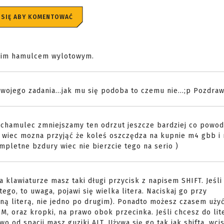
 SIĘ ABY KOMENTOWAĆ
akim hamulcem wylotowym.
wojego zadania...jak mu się podoba to czemu nie...;p Pozdra
 chamulec zmniejszamy ten odrzut jeszcze bardziej co powod
h wiec mozna przyjąć że koleś oszczędza na kupnie m4 gbb i
mpletne bzdury wiec nie bierzcie tego na serio )
 klawiaturze masz taki długi przycisk z napisem SHIFT. Jeśli
 tego, to uwaga, pojawi się wielka litera. Naciskaj go przy
nną literą, nie jedno po drugim). Ponadto możesz czasem uży
 M, oraz kropki, na prawo obok przecinka. Jeśli chcesz do li
wo od spacji masz guziki ALT. Używa się go tak jak shifta, wcis