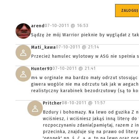
ZALOGUJ
07-10-2011 @
16:53
arend
Sądzę że mój Warrior pieknie by wyglądał z t
07-10-2011 @
21:14
Mati_kawa
Przecież hamulec wylotowy w ASG nie spełnia s
07-10-2011 @
21:41
Hunter93
m4 w orginale ma bardzo mały odrzut stosując
giwera wogóle nie ma odrzutu tak jak w aegac
realistyczny karabinek bezodrzutowy (są to ko
08-10-2011 @
11:57
Pritcher
Bzdury i bohomazy. Na lewo od guzika Z na
wciśniesz, i wciśniesz jakąś inną literę do
rozpoczynaniu zdania(pamiętaj, razem z i
przecinka, znajduje się na prawo od litery
'ogonek' np. ś, ć, ą, ę, to na lewo oraz pra