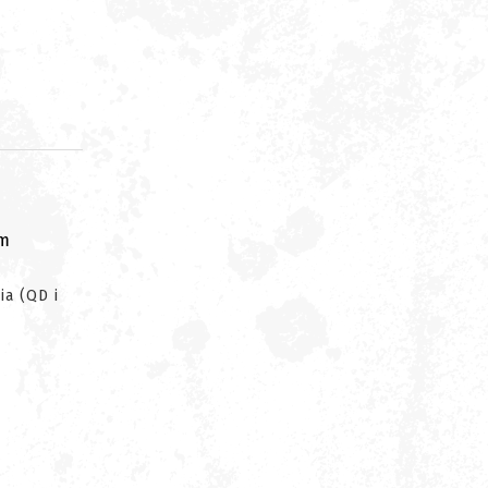
om
a (QD i