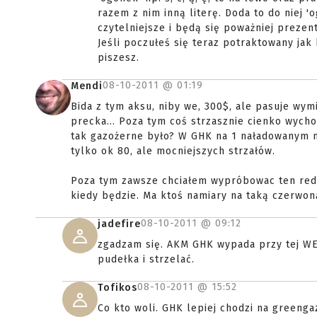
razem z nim inną literę. Doda to do niej 'o
czytelniejsze i będą się poważniej prezen
Jeśli poczułeś się teraz potraktowany jak 
piszesz.
08-10-2011 @
01:19
Mendi
Bida z tym aksu, niby we, 300$, ale pasuje wym
precka... Poza tym coś strzasznie cienko wycho
tak gazożerne było? W GHK na 1 naładowanym 
tylko ok 80, ale mocniejszych strzałów.
Poza tym zawsze chciałem wypróbowac ten redgaz
kiedy będzie. Ma ktoś namiary na taką czerwon
08-10-2011 @
09:12
jadefire
zgadzam się. AKM GHK wypada przy tej WE 
pudełka i strzelać.
08-10-2011 @
15:52
Tofikos
Co kto woli. GHK lepiej chodzi na greenga