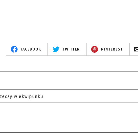
FACEBOOK
TWITTER
PINTEREST
rzeczy w ekwipunku