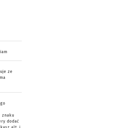
wiam
uje ze
 ma
 go
ć znaku
tery dodać
kasz alt, i