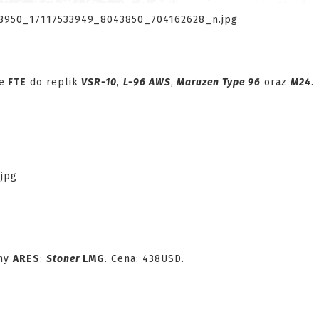
e
FTE
do replik
VSR-10
,
L-96 AWS
,
Maruzen Type 96
oraz
M24
.
rmy
ARES
:
Stoner
LMG
. Cena: 438USD.