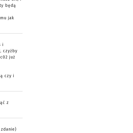
sty będą
emu jak
 i
, czyżby
c02 już
ą czy i
ąć z
 zdanie)