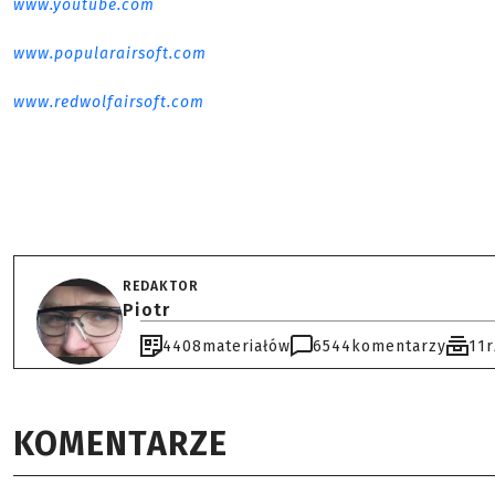
www.youtube.com
www.popularairsoft.com
www.redwolfairsoft.com
REDAKTOR
Piotr
4408
materiałów
6544
komentarzy
11
KOMENTARZE