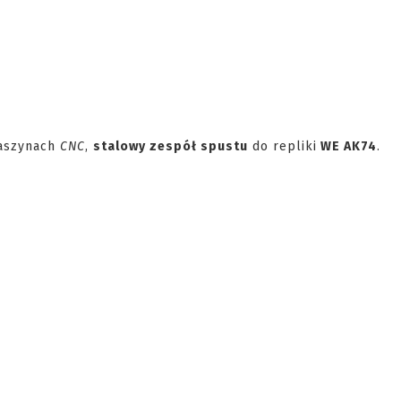
maszynach
CNC
,
stalowy zespół spustu
do repliki
WE AK74
.