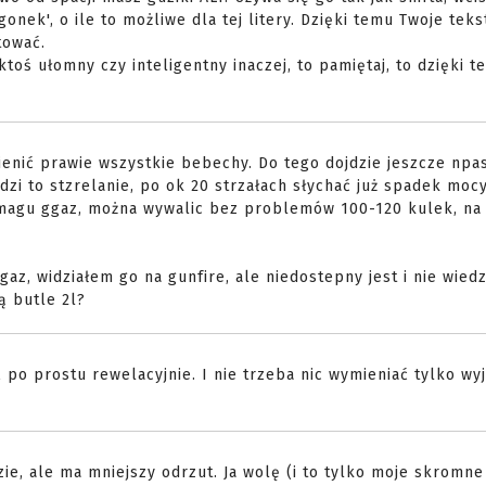
gonek', o ile to możliwe dla tej litery. Dzięki temu Twoje tek
tować.
ktoś ułomny czy inteligentny inaczej, to pamiętaj, to dzięki t
ienić prawie wszystkie bebechy. Do tego dojdzie jeszcze npas
dzi to stzrelanie, po ok 20 strzałach słychać już spadek mocy
magu ggaz, można wywalic bez problemów 100-120 kulek, na 
, widziałem go na gunfire, ale niedostepny jest i nie wiedz
ą butle 2l?
po prostu rewelacyjnie. I nie trzeba nic wymieniać tylko wyj
zie, ale ma mniejszy odrzut. Ja wolę (i to tylko moje skromne