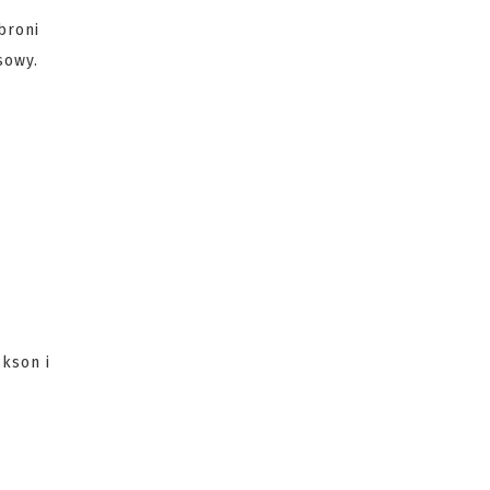
broni
sowy.
ckson i