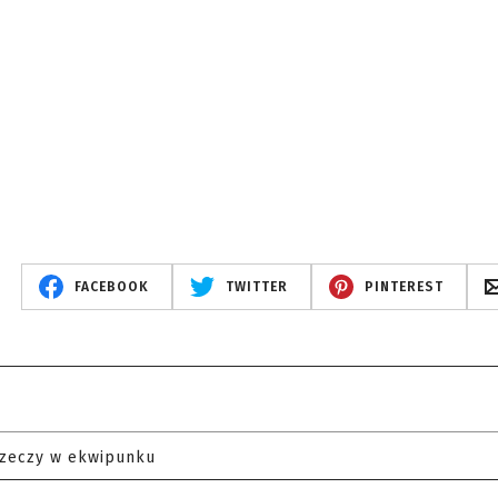
FACEBOOK
TWITTER
PINTEREST
rzeczy w ekwipunku