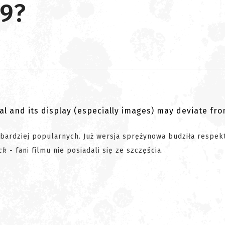
-9?
al and its display (especially images) may deviate fr
jbardziej popularnych. Już wersja sprężynowa budziła respek
ck
- fani filmu nie posiadali się ze szczęścia.