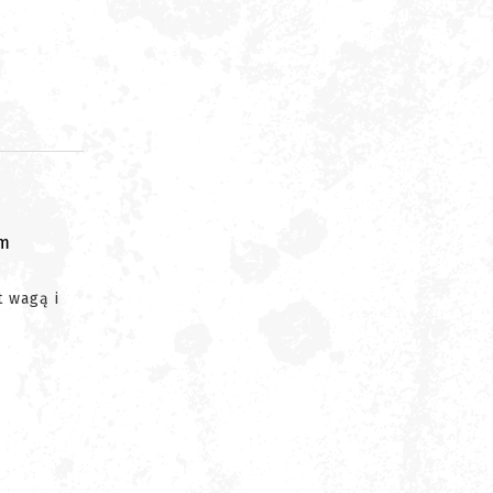
om
t wagą i