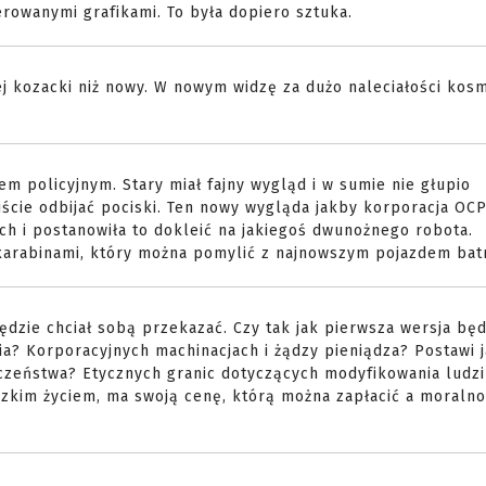
rowanymi grafikami. To była dopiero sztuka.
ej kozacki niż nowy. W nowym widzę za dużo naleciałości kos
m policyjnym. Stary miał fajny wygląd i w sumie nie głupio
cie odbijać pociski. Ten nowy wygląda jakby korporacja OCP
ch i postanowiła to dokleić na jakiegoś dwunożnego robota.
karabinami, który można pomylić z najnowszym pojazdem bat
będzie chciał sobą przekazać. Czy tak jak pierwsza wersja będ
? Korporacyjnych machinacjach i żądzy pieniądza? Postawi j
czeństwa? Etycznych granic dotyczących modyfikowania ludzi
dzkim życiem, ma swoją cenę, którą można zapłacić a moraln