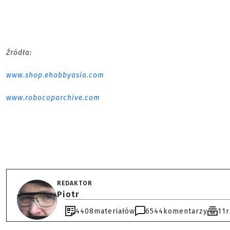
Źródła:
www.shop.ehobbyasia.com
www.robocoparchive.com
REDAKTOR
Piotr
4408
materiałów
6544
komentarzy
11