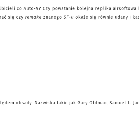
bicieli co Auto-9? Czy powstanie kolejna replika airsoftowa 
nać się czy
remake
znanego
SF-u
okaże się równie udany i ka
lędem obsady. Nazwiska takie jak Gary Oldman, Samuel L. Ja