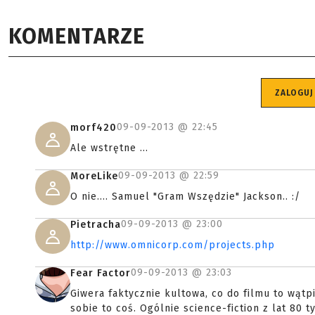
KOMENTARZE
ZALOGUJ
09-09-2013 @
22:45
morf420
Ale wstrętne ...
09-09-2013 @
22:59
MoreLike
O nie.... Samuel "Gram Wszędzie" Jackson.. :/
09-09-2013 @
23:00
Pietracha
http://www.omnicorp.com/projects.php
09-09-2013 @
23:03
Fear Factor
Giwera faktycznie kultowa, co do filmu to wątp
sobie to coś. Ogólnie science-fiction z lat 80 