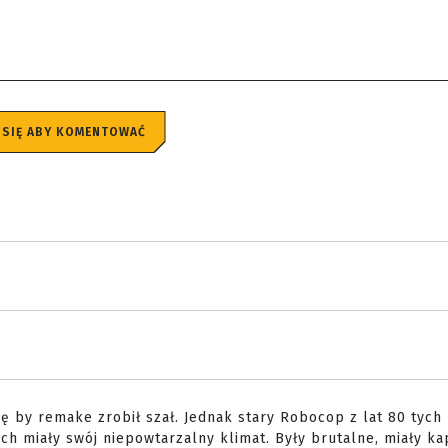
 SIĘ ABY KOMENTOWAĆ
ię by remake zrobił szał. Jednak stary Robocop z lat 80 tych
tych miały swój niepowtarzalny klimat. Były brutalne, miały ka