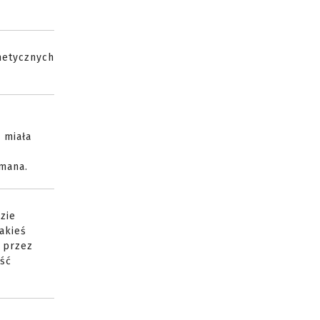
metycznych
 miała
mana.
zie
akieś
 przez
ość