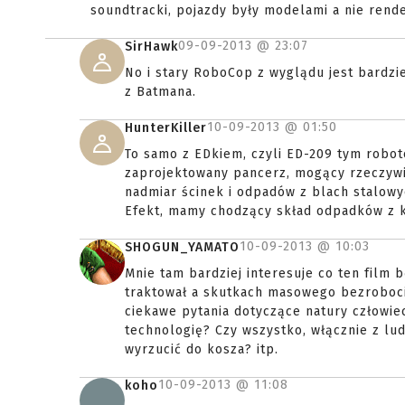
soundtracki, pojazdy były modelami a nie rende
09-09-2013 @
23:07
SirHawk
No i stary RoboCop z wyglądu jest bardzi
z Batmana.
10-09-2013 @
01:50
HunterKiller
To samo z EDkiem, czyli ED-209 tym robote
zaprojektowany pancerz, mogący rzeczywiś
nadmiar ścinek i odpadów z blach stalowy
Efekt, mamy chodzący skład odpadków z 
10-09-2013 @
10:03
SHOGUN_YAMATO
Mnie tam bardziej interesuje co ten film 
traktował a skutkach masowego bezrobocia
ciekawe pytania dotyczące natury człowie
technologię? Czy wszystko, włącznie z lu
wyrzucić do kosza? itp.
10-09-2013 @
11:08
koho