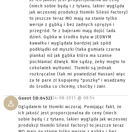
(niech sobie będą i z tytanu, lakier wygląda
jak wczesnej produkcji tłumiki Silesii Factory)
to jeszcze teraz MO mają na stanie tylko
wersje z gąbką i bez żadnych sprężyn i
przegród. Te z bajerami mają dojść lada
dzień. Gąbka w środku była w JEDNYM
kawałku i wyglądała bardziej jak spód
podkłądki od myszki (taka gumiata czarna
pianka) niż jak gąbka która ma szanse
pochłaniać dźwięk. Nie sądzę, żeby mogło to
cokolwiek wytłumić. Tłumiki są jednak
rozkręcalne (tak mi powiedział Hassan) więc
za te pare zł kupujemy "puszkę" i wsadzamy
do środka co chcemy, choćby i żwir.
24-08-2011 @
08:54
Guest (ID:6452)
Oglądałem te tłumiki wczoraj. Pomijając fakt, że
ich jakość jest proporcjonalna do ceny (niech
sobie będą i z tytanu, lakier wygląda jak wczesnej
produkcji tłumiki Silesii Factory) to jeszcze teraz
MO mają na stanie tylko wersje z gąbką i bez