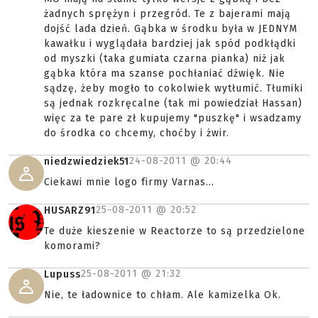
żadnych sprężyn i przegród. Te z bajerami mają
dojść lada dzień. Gąbka w środku była w JEDNYM
kawałku i wyglądała bardziej jak spód podkłądki
od myszki (taka gumiata czarna pianka) niż jak
gąbka która ma szanse pochłaniać dźwięk. Nie
sądzę, żeby mogło to cokolwiek wytłumić. Tłumiki
są jednak rozkręcalne (tak mi powiedział Hassan)
więc za te pare zł kupujemy "puszkę" i wsadzamy
do środka co chcemy, choćby i żwir.
24-08-2011 @
20:44
niedzwiedziek51
Ciekawi mnie logo firmy Varnas...
25-08-2011 @
20:52
HUSARZ91
Te duże kieszenie w Reactorze to są przedzielone
komorami?
25-08-2011 @
21:32
Lupuss
Nie, te ładownice to chłam. Ale kamizelka Ok.