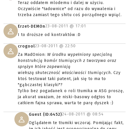
Teraz oddałem mlodemu i dalej w użyciu.
Oczywiście "ładownice" od razu do wywalenia i
trzeba zamiast tego shitu coś porządnego wpiąć.
23-08-2011 @
17:01
Erzet-DEMOn
I to droższe od kontraktów :D
23-08-2011 @
22:50
crogool
Za MadOnion:
W środku wypełniony specjalną
konstrukcją komór tłumiących z tworzywa oraz
sprężyn które zapewniają
wiekszą skuteczność właściwości tłumiących.
Czy
ktoś testował taki patent, jak się to ma to
"gąbczastej klasyki"?
Tylko bez pogadanek o roli tłumika w ASG proszę,
ja akurat uważam, że niski-basowy odgłos to
całkiem fajna sprawa, warta te parę dyszek :)
24-08-2011 @
08:54
Guest (ID:6452)
Oglądałem te tłumiki wczoraj. Pomijając fakt,
że ich jakość jest proporcjonalna do ceny