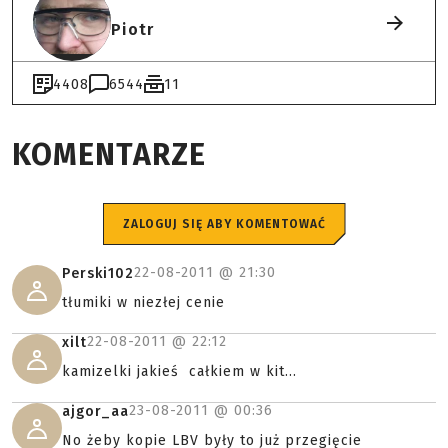
Piotr
4408
6544
11
KOMENTARZE
ZALOGUJ SIĘ ABY KOMENTOWAĆ
22-08-2011 @
21:30
Perski102
tłumiki w niezłej cenie
22-08-2011 @
22:12
xilt
kamizelki jakieś całkiem w kit...
23-08-2011 @
00:36
ajgor_aa
No żeby kopie LBV były to już przegięcie