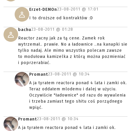
23-08-2011 @
17:01
Erzet-DEMOn
I to droższe od kontraktów :D
23-08-2011 @
01:28
bachu
Reactor zacny jak za tą cene. Zamek rok
wytrzemał.. prawie. No a ładownice ..na kanapki sie
tylko nadaj. Ale mimo wszystko polecam zawsze
to modułowa kamizelka z którą można pozmieniać
i poprzerabiać.
23-08-2011 @
10:34
Promant
A ja tyrałem reactora ponad 4 lata i zamki ok.
Teraz oddałem mlodemu i dalej w użyciu.
Oczywiście "ładownice" od razu do wywalenia
i trzeba zamiast tego shitu coś porządnego
wpiąć.
23-08-2011 @
10:34
Promant
A ja tyrałem reactora ponad 4 lata i zamki ok.