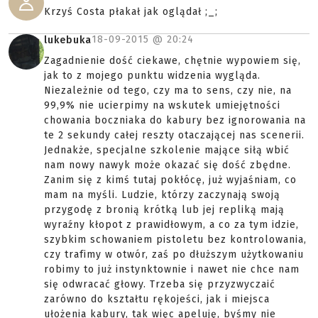
Krzyś Costa płakał jak oglądał ;_;
18-09-2015 @
20:24
lukebuka
Zagadnienie dość ciekawe, chętnie wypowiem się,
jak to z mojego punktu widzenia wygląda.
Niezależnie od tego, czy ma to sens, czy nie, na
99,9% nie ucierpimy na wskutek umiejętności
chowania boczniaka do kabury bez ignorowania na
te 2 sekundy całej reszty otaczającej nas scenerii.
Jednakże, specjalne szkolenie mające siłą wbić
nam nowy nawyk może okazać się dość zbędne.
Zanim się z kimś tutaj pokłócę, już wyjaśniam, co
mam na myśli. Ludzie, którzy zaczynają swoją
przygodę z bronią krótką lub jej repliką mają
wyraźny kłopot z prawidłowym, a co za tym idzie,
szybkim schowaniem pistoletu bez kontrolowania,
czy trafimy w otwór, zaś po dłuższym użytkowaniu
robimy to już instynktownie i nawet nie chce nam
się odwracać głowy. Trzeba się przyzwyczaić
zarówno do kształtu rękojeści, jak i miejsca
ułożenia kabury, tak więc apeluję, byśmy nie