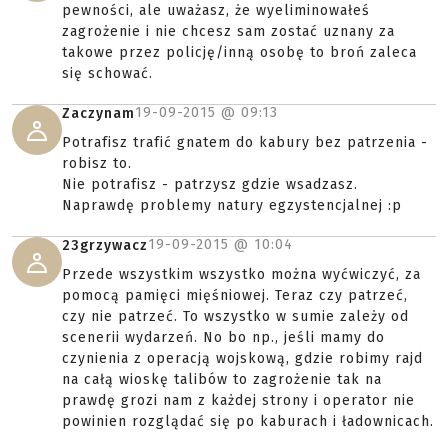
pewności, ale uważasz, że wyeliminowałeś
zagrożenie i nie chcesz sam zostać uznany za
takowe przez policję/inną osobę to broń zaleca
się schować.
19-09-2015 @
09:13
Zaczynam
Potrafisz trafić gnatem do kabury bez patrzenia -
robisz to.
Nie potrafisz - patrzysz gdzie wsadzasz.
Naprawdę problemy natury egzystencjalnej :p
19-09-2015 @
10:04
23grzywacz
Przede wszystkim wszystko można wyćwiczyć, za
pomocą pamięci mięśniowej. Teraz czy patrzeć,
czy nie patrzeć. To wszystko w sumie zależy od
scenerii wydarzeń. No bo np., jeśli mamy do
czynienia z operacją wojskową, gdzie robimy rajd
na całą wioskę talibów to zagrożenie tak na
prawdę grozi nam z każdej strony i operator nie
powinien rozglądać się po kaburach i ładownicach.