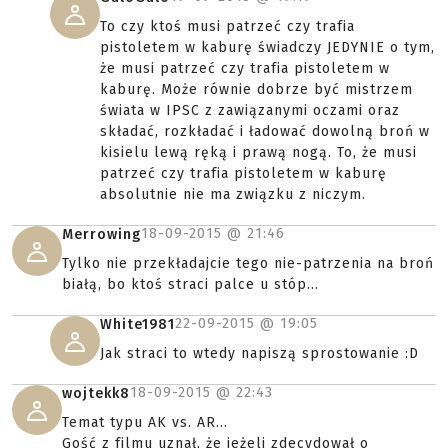
To czy ktoś musi patrzeć czy trafia
pistoletem w kaburę świadczy JEDYNIE o tym,
że musi patrzeć czy trafia pistoletem w
kaburę. Może równie dobrze być mistrzem
świata w IPSC z zawiązanymi oczami oraz
składać, rozkładać i ładować dowolną broń w
kisielu lewą ręką i prawą nogą. To, że musi
patrzeć czy trafia pistoletem w kaburę
absolutnie nie ma związku z niczym.
18-09-2015 @
21:46
Merrowing
Tylko nie przekładajcie tego nie-patrzenia na broń
białą, bo ktoś straci palce u stóp...
22-09-2015 @
19:05
White1981
Jak straci to wtedy napiszą sprostowanie :D
18-09-2015 @
22:43
wojtekk8
Temat typu AK vs. AR...
Gość z filmu uznał, że jeżeli zdecydował o