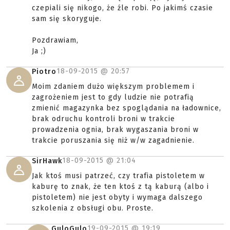
czepiali się nikogo, że źle robi. Po jakimś czasie
sam się skoryguje.
Pozdrawiam,
Ja ;)
18-09-2015 @
20:57
Piotro
Moim zdaniem dużo większym problemem i
zagrożeniem jest to gdy ludzie nie potrafią
zmienić magazynka bez spoglądania na ładownice,
brak odruchu kontroli broni w trakcie
prowadzenia ognia, brak wygaszania broni w
trakcie poruszania się niż w/w zagadnienie.
18-09-2015 @
21:04
SirHawk
Jak ktoś musi patrzeć, czy trafia pistoletem w
kaburę to znak, że ten ktoś z tą kaburą (albo i
pistoletem) nie jest obyty i wymaga dalszego
szkolenia z obsługi obu. Proste.
19-09-2015 @
19:19
GuloGulo