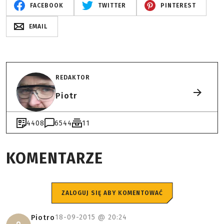
FACEBOOK
TWITTER
PINTEREST
EMAIL
REDAKTOR
Piotr
4408
6544
11
KOMENTARZE
ZALOGUJ SIĘ ABY KOMENTOWAĆ
18-09-2015 @
20:24
Piotro