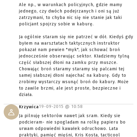
Ale np., w warunkach policyjnych, gdzie mamy
jednego, czy dwóch podejrzanych i oni są już
zatrzymani, to chyba nic się nie stanie jak taki
policjant spojrzy sobie w kaburę.
Ja ogólnie staram się nie patrzeć w dół. Kiedyś gdy
byłem na warsztatach taktycznych instruktor
pokazał nam pewien "myk", jak schować broń
jednocześnie obserwując sektor. Kładziemy tylną
część słabszej dłoni na zamku przy muszce.
Chowając broń staramy staramy się palcami tej
samej słabszej dłoni najechać na kaburę. Gdy to
zrobimy wystarczy wsunąć broń do kabury. Może
to zawile brzmi, ale jest proste, bezpieczne i
działa.
19-09-2015 @
10:58
Krzywica
Ja pilnuję sektorów nawet jak sram. Kiedy sie
podcieram- nie spogladam na rolkę papieru bo
urwam odpowiedni kawałek odruchowo. Lata
praktyki, pamięć mięśni, Kris Kosta, tacticool