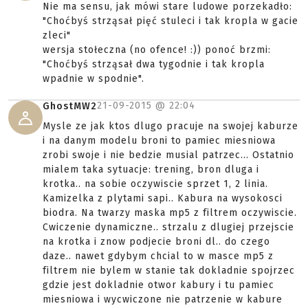
Nie ma sensu, jak mówi stare ludowe porzekadło:
"Choćbyś strząsał pięć stuleci i tak kropla w gacie
zleci"
wersja stołeczna (no ofence! :)) ponoć brzmi:
"Choćbyś strząsał dwa tygodnie i tak kropla
wpadnie w spodnie".
21-09-2015 @
22:04
GhostMW2
Mysle ze jak ktos dlugo pracuje na swojej kaburze
i na danym modelu broni to pamiec miesniowa
zrobi swoje i nie bedzie musial patrzec... Ostatnio
mialem taka sytuacje: trening, bron dluga i
krotka.. na sobie oczywiscie sprzet 1, 2 linia.
Kamizelka z plytami sapi.. Kabura na wysokosci
biodra. Na twarzy maska mp5 z filtrem oczywiscie.
Cwiczenie dynamiczne.. strzalu z dlugiej przejscie
na krotka i znow podjecie broni dl.. do czego
daze.. nawet gdybym chcial to w masce mp5 z
filtrem nie bylem w stanie tak dokladnie spojrzec
gdzie jest dokladnie otwor kabury i tu pamiec
miesniowa i wycwiczone nie patrzenie w kabure