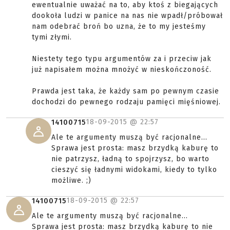
ewentualnie uważać na to, aby ktoś z biegających
dookoła ludzi w panice na nas nie wpadł/próbował
nam odebrać broń bo uzna, że to my jesteśmy
tymi złymi.
Niestety tego typu argumentów za i przeciw jak
już napisałem można mnożyć w nieskończoność.
Prawda jest taka, że każdy sam po pewnym czasie
dochodzi do pewnego rodzaju pamięci mięśniowej.
18-09-2015 @
22:57
14100715
Ale te argumenty muszą być racjonalne...
Sprawa jest prosta: masz brzydką kaburę to
nie patrzysz, ładną to spojrzysz, bo warto
cieszyć się ładnymi widokami, kiedy to tylko
możliwe. ;)
18-09-2015 @
22:57
14100715
Ale te argumenty muszą być racjonalne...
Sprawa jest prosta: masz brzydką kaburę to nie