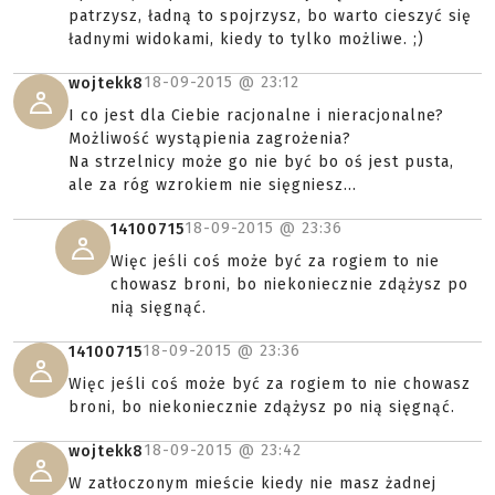
patrzysz, ładną to spojrzysz, bo warto cieszyć się
ładnymi widokami, kiedy to tylko możliwe. ;)
18-09-2015 @
23:12
wojtekk8
I co jest dla Ciebie racjonalne i nieracjonalne?
Możliwość wystąpienia zagrożenia?
Na strzelnicy może go nie być bo oś jest pusta,
ale za róg wzrokiem nie sięgniesz...
18-09-2015 @
23:36
14100715
Więc jeśli coś może być za rogiem to nie
chowasz broni, bo niekoniecznie zdążysz po
nią sięgnąć.
18-09-2015 @
23:36
14100715
Więc jeśli coś może być za rogiem to nie chowasz
broni, bo niekoniecznie zdążysz po nią sięgnąć.
18-09-2015 @
23:42
wojtekk8
W zatłoczonym mieście kiedy nie masz żadnej