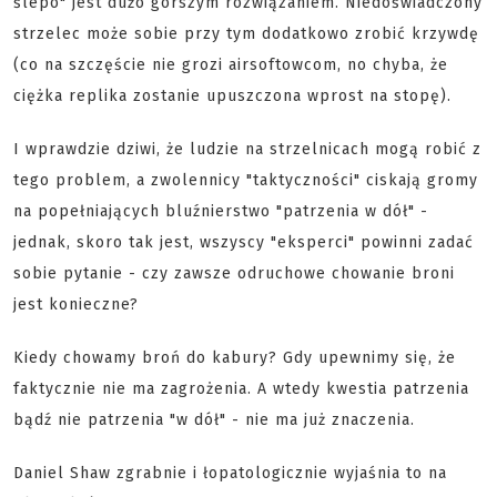
ślepo" jest dużo gorszym rozwiązaniem. Niedoświadczony
strzelec może sobie przy tym dodatkowo zrobić krzywdę
(co na szczęście nie grozi airsoftowcom, no chyba, że
ciężka replika zostanie upuszczona wprost na stopę).
I wprawdzie dziwi, że ludzie na strzelnicach mogą robić z
tego problem, a zwolennicy "taktyczności" ciskają gromy
na popełniających bluźnierstwo "patrzenia w dół" -
jednak, skoro tak jest, wszyscy "eksperci" powinni zadać
sobie pytanie - czy zawsze odruchowe chowanie broni
jest konieczne?
Kiedy chowamy broń do kabury? Gdy upewnimy się, że
faktycznie nie ma zagrożenia. A wtedy kwestia patrzenia
bądź nie patrzenia "w dół" - nie ma już znaczenia.
Daniel Shaw zgrabnie i łopatologicznie wyjaśnia to na