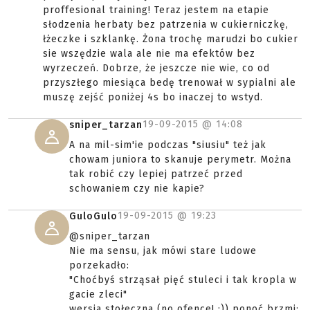
proffesional training! Teraz jestem na etapie
słodzenia herbaty bez patrzenia w cukierniczkę,
łżeczke i szklankę. Żona trochę marudzi bo cukier
sie wszędzie wala ale nie ma efektów bez
wyrzeczeń. Dobrze, że jeszcze nie wie, co od
przyszłego miesiąca bedę trenował w sypialni ale
muszę zejść poniżej 4s bo inaczej to wstyd.
19-09-2015 @
14:08
sniper_tarzan
A na mil-sim'ie podczas "siusiu" też jak
chowam juniora to skanuje perymetr. Można
tak robić czy lepiej patrzeć przed
schowaniem czy nie kapie?
19-09-2015 @
19:23
GuloGulo
@sniper_tarzan
Nie ma sensu, jak mówi stare ludowe
porzekadło:
"Choćbyś strząsał pięć stuleci i tak kropla w
gacie zleci"
wersja stołeczna (no ofence! :)) ponoć brzmi: