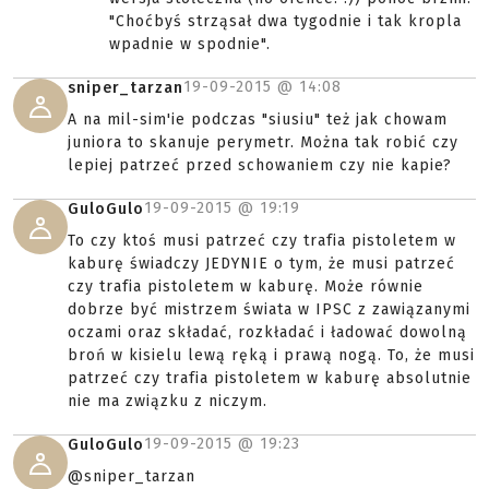
"Choćbyś strząsał dwa tygodnie i tak kropla
wpadnie w spodnie".
19-09-2015 @
14:08
sniper_tarzan
A na mil-sim'ie podczas "siusiu" też jak chowam
juniora to skanuje perymetr. Można tak robić czy
lepiej patrzeć przed schowaniem czy nie kapie?
19-09-2015 @
19:19
GuloGulo
To czy ktoś musi patrzeć czy trafia pistoletem w
kaburę świadczy JEDYNIE o tym, że musi patrzeć
czy trafia pistoletem w kaburę. Może równie
dobrze być mistrzem świata w IPSC z zawiązanymi
oczami oraz składać, rozkładać i ładować dowolną
broń w kisielu lewą ręką i prawą nogą. To, że musi
patrzeć czy trafia pistoletem w kaburę absolutnie
nie ma związku z niczym.
19-09-2015 @
19:23
GuloGulo
@sniper_tarzan