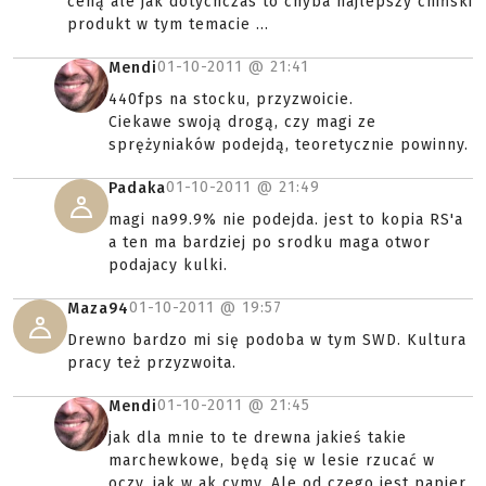
ceną ale jak dotychczas to chyba najlepszy chiński
produkt w tym temacie ...
01-10-2011 @
21:41
Mendi
440fps na stocku, przyzwoicie.
Ciekawe swoją drogą, czy magi ze
sprężyniaków podejdą, teoretycznie powinny.
01-10-2011 @
21:49
Padaka
magi na99.9% nie podejda. jest to kopia RS'a
a ten ma bardziej po srodku maga otwor
podajacy kulki.
01-10-2011 @
19:57
Maza94
Drewno bardzo mi się podoba w tym SWD. Kultura
pracy też przyzwoita.
01-10-2011 @
21:45
Mendi
jak dla mnie to te drewna jakieś takie
marchewkowe, będą się w lesie rzucać w
oczy, jak w ak cymy. Ale od czego jest papier