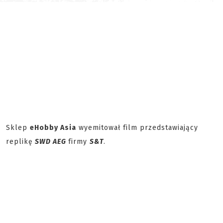
Sklep
eHobby Asia
wyemitował film przedstawiający
replikę
SWD AEG
firmy
S&T
.