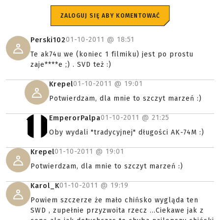
ZALOGUJ SIĘ ABY KOMENTOWAĆ
01-10-2011 @
18:51
Perski102
Te ak74u we (koniec 1 filmiku) jest po prostu
zaje****e ;) . SVD też :)
01-10-2011 @
19:01
Krepel
Potwierdzam, dla mnie to szczyt marzeń :)
01-10-2011 @
21:25
EmperorPalpa
Oby wydali "tradycyjnej" długości AK-74M :)
01-10-2011 @
19:01
Krepel
Potwierdzam, dla mnie to szczyt marzeń :)
01-10-2011 @
19:19
Karol_K
Powiem szczerze że mało chińsko wygląda ten
SWD , zupełnie przyzwoita rzecz ...Ciekawe jak z