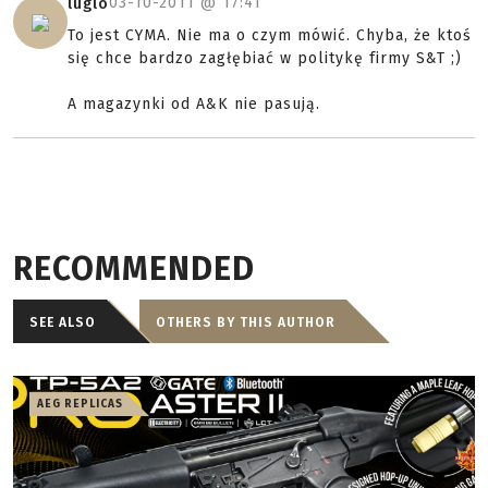
03-10-2011 @
17:41
luglo
To jest CYMA. Nie ma o czym mówić. Chyba, że ktoś
się chce bardzo zagłębiać w politykę firmy S&T ;)
A magazynki od A&K nie pasują.
RECOMMENDED
SEE ALSO
OTHERS BY THIS AUTHOR
AEG REPLICAS