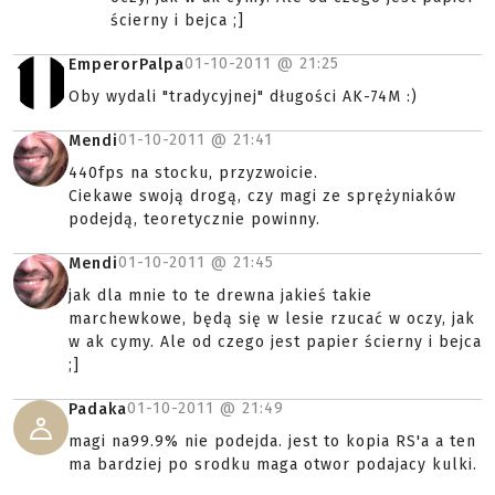
ścierny i bejca ;]
01-10-2011 @
21:25
EmperorPalpa
Oby wydali "tradycyjnej" długości AK-74M :)
01-10-2011 @
21:41
Mendi
440fps na stocku, przyzwoicie.
Ciekawe swoją drogą, czy magi ze sprężyniaków
podejdą, teoretycznie powinny.
01-10-2011 @
21:45
Mendi
jak dla mnie to te drewna jakieś takie
marchewkowe, będą się w lesie rzucać w oczy, jak
w ak cymy. Ale od czego jest papier ścierny i bejca
;]
01-10-2011 @
21:49
Padaka
magi na99.9% nie podejda. jest to kopia RS'a a ten
ma bardziej po srodku maga otwor podajacy kulki.