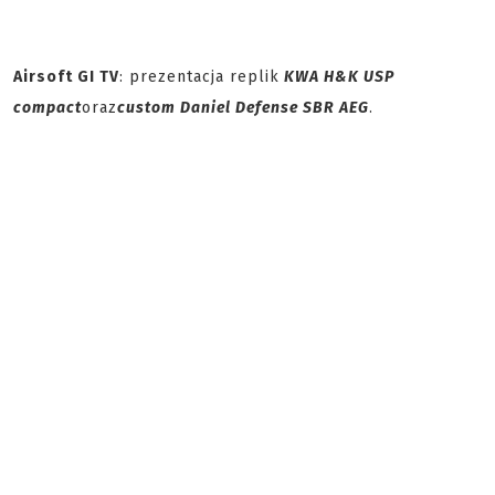
Airsoft GI TV
: prezentacja replik
KWA H&K USP
compact
oraz
custom Daniel Defense SBR AEG
.