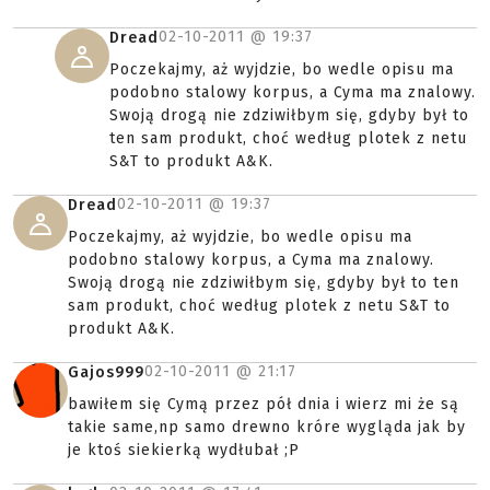
02-10-2011 @
19:37
Dread
Poczekajmy, aż wyjdzie, bo wedle opisu ma
podobno stalowy korpus, a Cyma ma znalowy.
Swoją drogą nie zdziwiłbym się, gdyby był to
ten sam produkt, choć według plotek z netu
S&T to produkt A&K.
02-10-2011 @
19:37
Dread
Poczekajmy, aż wyjdzie, bo wedle opisu ma
podobno stalowy korpus, a Cyma ma znalowy.
Swoją drogą nie zdziwiłbym się, gdyby był to ten
sam produkt, choć według plotek z netu S&T to
produkt A&K.
02-10-2011 @
21:17
Gajos999
bawiłem się Cymą przez pół dnia i wierz mi że są
takie same,np samo drewno króre wygląda jak by
je ktoś siekierką wydłubał ;P