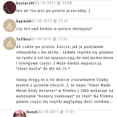
01-10-2011 @
23:08
kosiarzPL
ten ak-74u jest po prostu przecudny ;)
02-10-2011 @
11:45
kapalek
czy ten swd bedzie w polsce dostępny?
02-10-2011 @
12:24
Tofikos
AK cudne po prostu. Kurcze, jak ja podziwiam
chłopaków z Ra-techa... Ledwie replika się pojawia
na rynku a oni już wypuszczają do niej wzmocnione
i tuningowe części :) Może kiedyś wypuszczą
"steel bolt'a" do WE AK-74 ?
Swoją drogą to o ile dobrze zrozumiałem (słaby
jestem z języków obcych...), to napis "Steel Made
Metal body Reciever" w filmiku z SWD wskazuje na
wykonanie "komory zamkowej" ze stali? Na filmiku
pewne części tej repliki wyglądają dość solidnie...
02-10-2011 @
17:01
Mendi