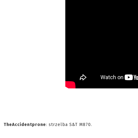
TheAccidentprone
: strzelba S&T M870.