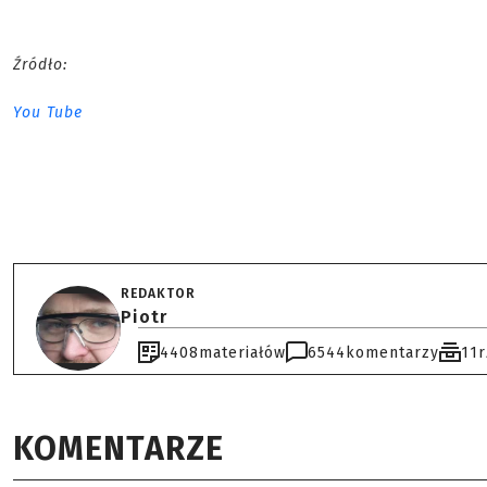
Źródło:
You Tube
REDAKTOR
Piotr
4408
materiałów
6544
komentarzy
11
KOMENTARZE