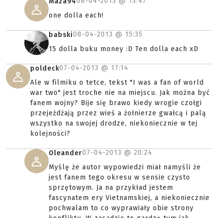
08-04-2013 @
13:47
Maza94
one dolla each!
08-04-2013 @
15:35
babski
15 dolla buku money :D Ten dolla each xD
07-04-2013 @
17:14
poldeck
Ale w filmiku o tetce, tekst "I was a fan of world
war two" jest troche nie na miejscu. Jak można być
fanem wojny? Bije się brawo kiedy wrogie czołgi
przejeżdżają przez wieś a żołnierze gwałcą i palą
wszystko na swojej drodze, niekoniecznie w tej
kolejności?
07-04-2013 @
20:24
Oleander
Myślę że autor wypowiedzi miał namyśli że
jest fanem tego okresu w sensie czysto
sprzętowym. Ja na przykład jestem
fascynatem ery Vietnamskiej, a niekoniecznie
pochwalam to co wyprawiały obie strony