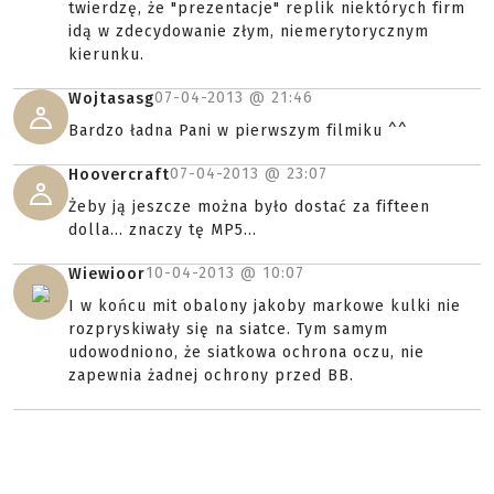
twierdzę, że "prezentacje" replik niektórych firm
idą w zdecydowanie złym, niemerytorycznym
kierunku.
07-04-2013 @
21:46
Wojtasasg
Bardzo ładna Pani w pierwszym filmiku ^^
07-04-2013 @
23:07
Hoovercraft
Żeby ją jeszcze można było dostać za fifteen
dolla... znaczy tę MP5...
10-04-2013 @
10:07
Wiewioor
I w końcu mit obalony jakoby markowe kulki nie
rozpryskiwały się na siatce. Tym samym
udowodniono, że siatkowa ochrona oczu, nie
zapewnia żadnej ochrony przed BB.