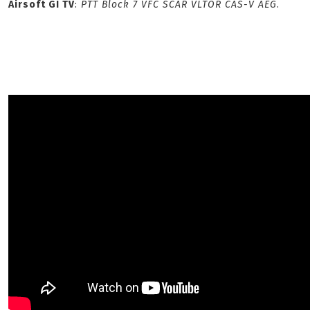
Airsoft GI TV
:
PTT Block 7 VFC SCAR VLTOR CAS-V AEG
.