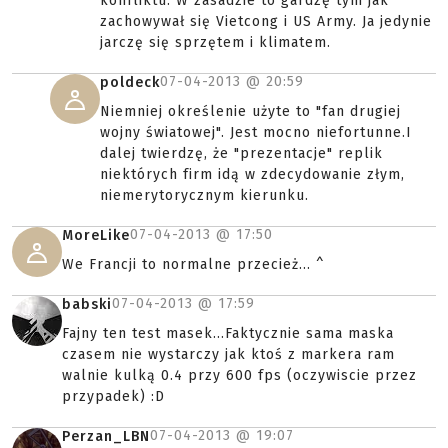
konfliktu. W zasadzie to gardzę tym jak
zachowywał się Vietcong i US Army. Ja jedynie
jarczę się sprzętem i klimatem.
07-04-2013 @
20:59
poldeck
Niemniej określenie użyte to "fan drugiej
wojny światowej". Jest mocno niefortunne.I
dalej twierdzę, że "prezentacje" replik
niektórych firm idą w zdecydowanie złym,
niemerytorycznym kierunku.
07-04-2013 @
17:50
MoreLike
We Francji to normalne przecież... ^
07-04-2013 @
17:59
babski
Fajny ten test masek...Faktycznie sama maska
czasem nie wystarczy jak ktoś z markera ram
walnie kulką 0.4 przy 600 fps (oczywiscie przez
przypadek) :D
07-04-2013 @
19:07
Perzan_LBN