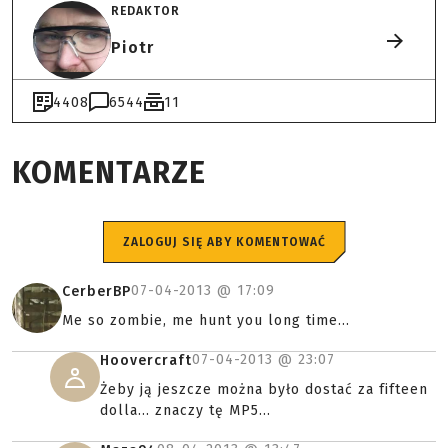
REDAKTOR
Piotr
4408
6544
11
KOMENTARZE
ZALOGUJ SIĘ ABY KOMENTOWAĆ
07-04-2013 @
17:09
CerberBP
Me so zombie, me hunt you long time...
07-04-2013 @
23:07
Hoovercraft
Żeby ją jeszcze można było dostać za fifteen
dolla... znaczy tę MP5...