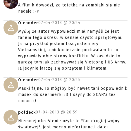
A filmik dowodzi, ze tetetka na zombiaki się nie
nadaje :-P
07-04-2013 @
20:24
Oleander
Myślę że autor wypowiedzi miał namyśli że jest
fanem tego okresu w sensie czysto sprzętowym.
Ja na przykład jestem fascynatem ery
Vietnamskiej, a niekoniecznie pochwalam to co
wyprawiały obie strony konfliktu. W zasadzie to
gardzę tym jak zachowywał się Vietcong i US Army.
Ja jedynie jarczę się sprzętem i klimatem.
07-04-2013 @
20:25
Oleander
Maski fajne. To mógłby być nawet tani odpowiednik
masek do szermierki :D I szyny do SCAR'a też
mniam :)
07-04-2013 @
20:59
poldeck
Niemniej określenie użyte to "fan drugiej wojny
światowej". Jest mocno niefortunne.I dalej