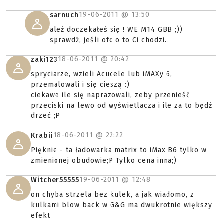
19-06-2011 @
13:50
sarnuch
ależ doczekałeś się ! WE M14 GBB ;))
sprawdź, jeśli ofc o to Ci chodzi..
18-06-2011 @
20:42
zaki123
spryciarze, wzieli Acucele lub iMAXy 6,
przemalowali i się cieszą :)
ciekawe ile się naprazowali, zeby przenieść
przeciski na lewo od wyświetlacza i ile za to będż
drzeć ;P
18-06-2011 @
22:22
Krabii
Pięknie - ta ładowarka matrix to iMax B6 tylko w
zmienionej obudowie;P Tylko cena inna;)
19-06-2011 @
12:48
Witcher55555
on chyba strzela bez kulek, a jak wiadomo, z
kulkami blow back w G&G ma dwukrotnie większy
efekt