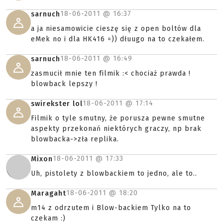
18-06-2011 @
16:37
sarnuch
a ja niesamowicie cieszę się z open boltów dla
eMek no i dla HK416 =)) dłuugo na to czekałem.
18-06-2011 @
16:49
sarnuch
zasmucił mnie ten filmik :< chociaż prawda !
blowback lepszy !
18-06-2011 @
17:14
swirekster lol
Filmik o tyle smutny, że porusza pewne smutne
aspekty przekonań niektórych graczy, np brak
blowbacka->zła replika.
18-06-2011 @
17:33
Mixon
Uh, pistolety z blowbackiem to jedno, ale to..
18-06-2011 @
18:20
Maragaht
m14 z odrzutem i Blow-backiem Tylko na to
czekam :)