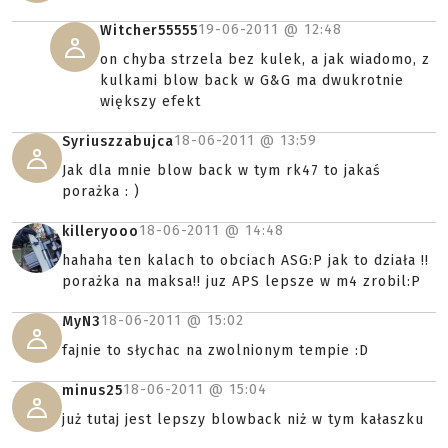
19-06-2011 @
12:48
Witcher55555
on chyba strzela bez kulek, a jak wiadomo, z
kulkami blow back w G&G ma dwukrotnie
większy efekt
18-06-2011 @
13:59
Syriuszzabujca
Jak dla mnie blow back w tym rk47 to jakaś
porażka : )
18-06-2011 @
14:48
killeryooo
hahaha ten kalach to obciach ASG:P jak to działa !!
porażka na maksa!! juz APS lepsze w m4 zrobil:P
18-06-2011 @
15:02
MyN3
fajnie to słychac na zwolnionym tempie :D
18-06-2011 @
15:04
minus25
już tutaj jest lepszy blowback niż w tym kałaszku