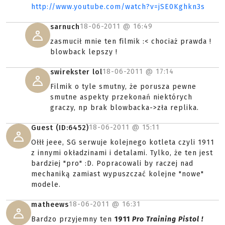
http://www.youtube.com/watch?v=jSE0Kghkn3s
18-06-2011 @
16:49
sarnuch
zasmucił mnie ten filmik :< chociaż prawda !
blowback lepszy !
18-06-2011 @
17:14
swirekster lol
Filmik o tyle smutny, że porusza pewne
smutne aspekty przekonań niektórych
graczy, np brak blowbacka->zła replika.
18-06-2011 @
15:11
Guest (ID:6452)
Ołłł jeee, SG serwuje kolejnego kotleta czyli 1911
z innymi okładzinami i detalami. Tylko, że ten jest
bardziej "pro" :D. Popracowali by raczej nad
mechaniką zamiast wypuszczać kolejne "nowe"
modele.
18-06-2011 @
16:31
matheews
Bardzo przyjemny ten
1911
Pro Training Pistol !