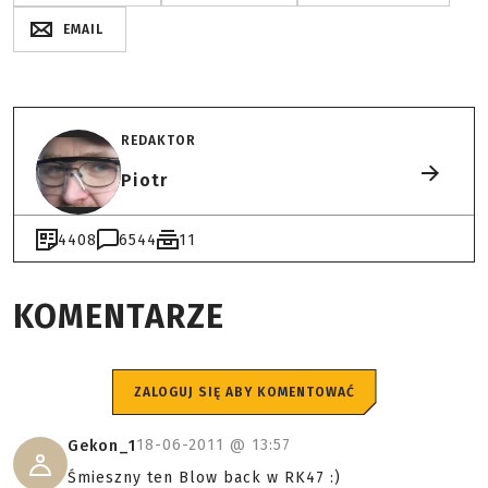
EMAIL
REDAKTOR
Piotr
4408
6544
11
KOMENTARZE
ZALOGUJ SIĘ ABY KOMENTOWAĆ
18-06-2011 @
13:57
Gekon_1
Śmieszny ten Blow back w RK47 :)