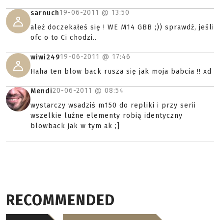
19-06-2011 @
13:50
sarnuch
ależ doczekałeś się ! WE M14 GBB ;)) sprawdź, jeśli
ofc o to Ci chodzi..
19-06-2011 @
17:46
wiwi249
Haha ten blow back rusza się jak moja babcia !! xd
20-06-2011 @
08:54
Mendi
wystarczy wsadziś m150 do repliki i przy serii
wszelkie luźne elementy robią identyczny
blowback jak w tym ak ;]
RECOMMENDED