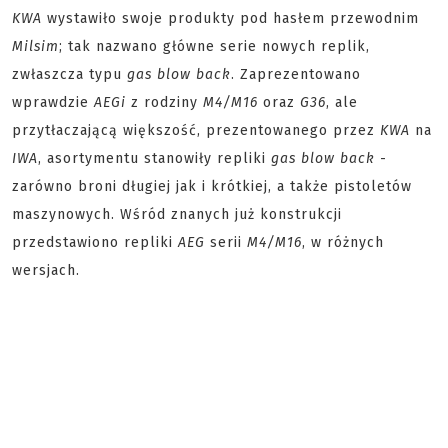
KWA
wystawiło swoje produkty pod hasłem przewodnim
Milsim
; tak nazwano główne serie nowych replik,
zwłaszcza typu
gas blow back
. Zaprezentowano
wprawdzie
AEGi
z rodziny
M4/M16
oraz
G36
, ale
przytłaczającą większość, prezentowanego przez
KWA
na
IWA
, asortymentu stanowiły repliki
gas blow back
-
zarówno broni długiej jak i krótkiej, a także pistoletów
maszynowych. Wśród znanych już konstrukcji
przedstawiono repliki
AEG
serii
M4/M16
, w różnych
wersjach.