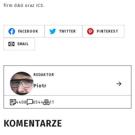
firm
G&G
oraz
ICS
.
FACEBOOK
TWITTER
PINTEREST
EMAIL
REDAKTOR
Piotr
4408
6544
11
KOMENTARZE