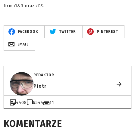
firm
G&G
oraz
ICS
.
FACEBOOK
TWITTER
PINTEREST
EMAIL
REDAKTOR
Piotr
4408
6544
11
KOMENTARZE