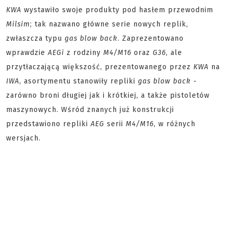
KWA
wystawiło swoje produkty pod hasłem przewodnim
Milsim
; tak nazwano główne serie nowych replik,
zwłaszcza typu
gas blow back
. Zaprezentowano
wprawdzie
AEGi
z rodziny
M4/M16
oraz
G36
, ale
przytłaczającą większość, prezentowanego przez
KWA
na
IWA
, asortymentu stanowiły repliki
gas blow back
-
zarówno broni długiej jak i krótkiej, a także pistoletów
maszynowych. Wśród znanych już konstrukcji
przedstawiono repliki
AEG
serii
M4/M16
, w różnych
wersjach.