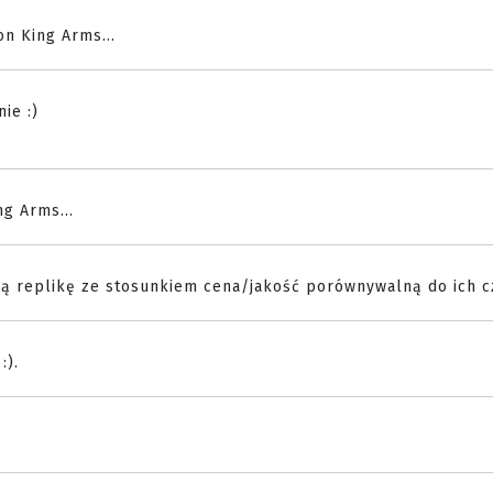
on King Arms...
ie :)
ng Arms...
ną replikę ze stosunkiem cena/jakość porównywalną do ich cz
:).