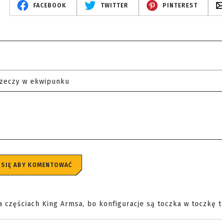
FACEBOOK
TWITTER
PINTEREST
rzeczy w ekwipunku
 SIĘ ABY KOMENTOWAĆ
a częściach King Armsa, bo konfiguracje są toczka w toczkę t