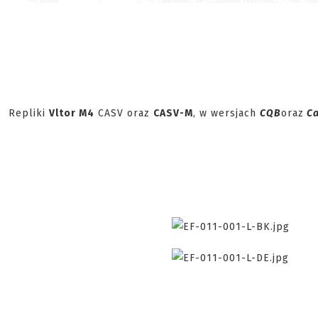
Repliki
Vltor M4
CASV oraz
CASV-M
, w wersjach
CQB
oraz
Ca