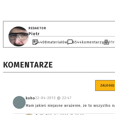
REDAKTOR
Piotr
4408
materiałów
6544
komentarzy
11
KOMENTARZE
ZALOGUJ
22-04-2013 @
22:47
koho
Mam jakieś niejasne wrażenie, że to wszystko n