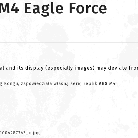
r M4 Eagle Force
al and its display (especially images) may deviate fr
ng Kongu, zapowiedziała własną serię replik
AEG
M4.