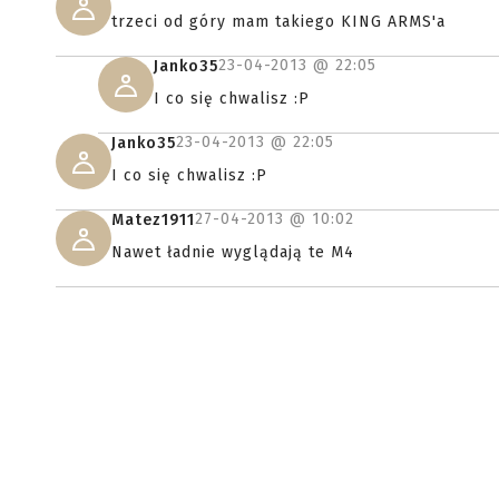
trzeci od góry mam takiego KING ARMS'a
23-04-2013 @
22:05
Janko35
I co się chwalisz :P
23-04-2013 @
22:05
Janko35
I co się chwalisz :P
27-04-2013 @
10:02
Matez1911
Nawet ładnie wyglądają te M4