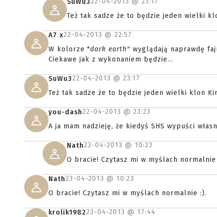
22-04-2013 @
23:17
SuWu3
Też tak sadze że to będzie jeden wielki kl
22-04-2013 @
22:57
A7 x
W kolorze "
dark earth"
wyglądają naprawdę fajn
Ciekawe jak z wykonaniem będzie...
22-04-2013 @
23:17
SuWu3
Też tak sadze że to będzie jeden wielki klon Ki
22-04-2013 @
23:23
you-dash
A ja mam nadzieję, że kiedyś SHS wypuści włas
23-04-2013 @
10:23
Nath
O bracie! Czytasz mi w myślach normalnie 
23-04-2013 @
10:23
Nath
O bracie! Czytasz mi w myślach normalnie :).
23-04-2013 @
17:44
krolik1982