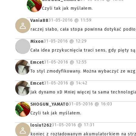
Czyli tak jak myślałem.
31-05-2016 @
11:59
Vania88
raczej słabo, cała stopa powinna dotykać podłog
31-05-2016 @
12:29
Mixon
Cała idea przykucnięcia traci sens, gdy pięty s
31-05-2016 @
12:55
Emcet
To styl zmodyfikowany. Można wybaczyć ze wzg
31-05-2016 @
14:42
Emcet
Jak dynamo xD Mniej więcej ta sama technologia
31-05-2016 @
16:03
SHOGUN_YAMATO
Czyli tak jak myślałem.
31-05-2016 @
17:31
losiu1262
koniec z rozładowanym akumulatorkiem na strz