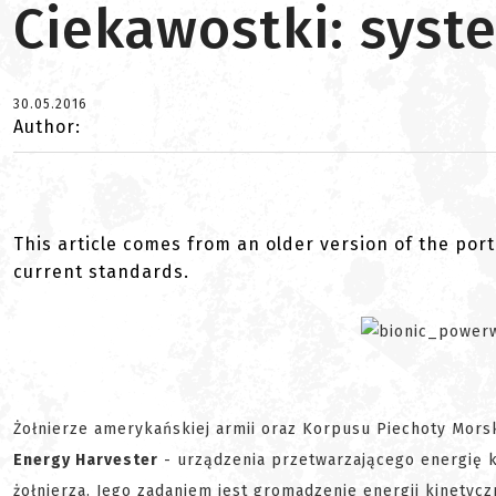
Ciekawostki: sys
30.05.2016
Author:
This article comes from an older version of the port
current standards.
Żołnierze amerykańskiej armii oraz Korpusu Piechoty Mors
Energy Harvester
- urządzenia przetwarzającego energię 
żołnierza. Jego zadaniem jest gromadzenie energii kinetycz