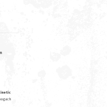
om
inetic
nogach