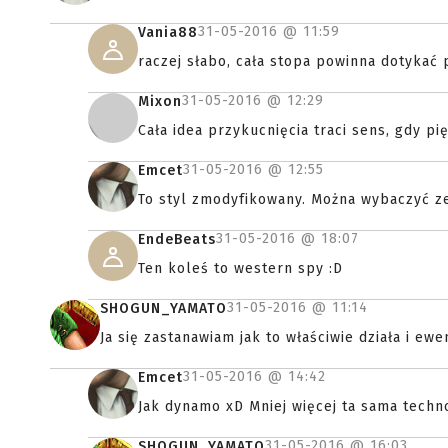
31-05-2016 @
11:59
Vania88
raczej słabo, cała stopa powinna dotykać p
31-05-2016 @
12:29
Mixon
Cała idea przykucnięcia traci sens, gdy pi
31-05-2016 @
12:55
Emcet
To styl zmodyfikowany. Można wybaczyć z
31-05-2016 @
18:07
EndeBeats
Ten koleś to western spy :D
31-05-2016 @
11:14
SHOGUN_YAMATO
Ja się zastanawiam jak to właściwie działa i ewe
31-05-2016 @
14:42
Emcet
Jak dynamo xD Mniej więcej ta sama techno
31-05-2016 @
16:03
SHOGUN_YAMATO