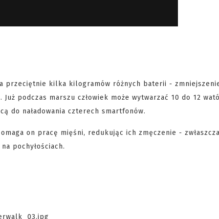
ga przeciętnie kilka kilogramów różnych baterii - zmniejszeni
m. Już podczas marszu człowiek może wytwarzać 10 do 12 wató
ącą do naładowania czterech smartfonów.
omaga on pracę mięśni, redukując ich zmęczenie - zwłaszcz
i na pochyłościach.