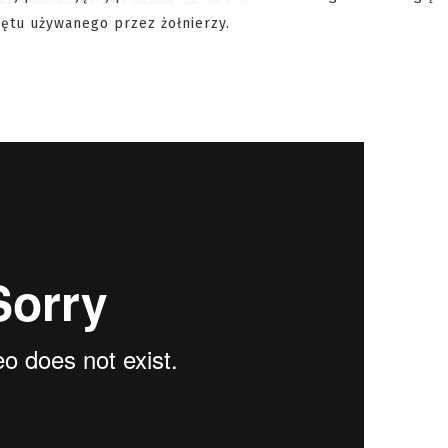
zętu używanego przez żołnierzy.