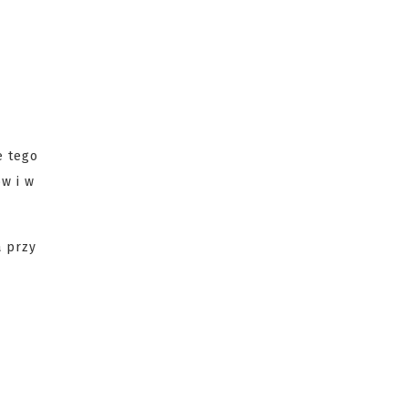
e tego
w i w
a przy