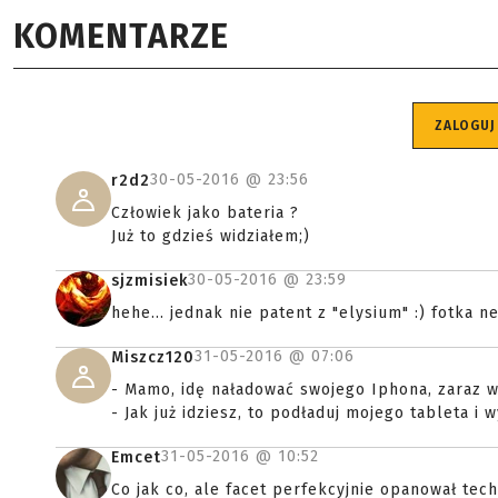
KOMENTARZE
ZALOGUJ
30-05-2016 @
23:56
r2d2
Człowiek jako bateria ?
Już to gdzieś widziałem;)
30-05-2016 @
23:59
sjzmisiek
hehe... jednak nie patent z "elysium" :) fotka 
31-05-2016 @
07:06
Miszcz120
- Mamo, idę naładować swojego Iphona, zaraz 
- Jak już idziesz, to podładuj mojego tableta i 
31-05-2016 @
10:52
Emcet
Co jak co, ale facet perfekcyjnie opanował tec