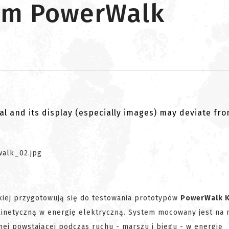
tem PowerWalk
al and its display (especially images) may deviate fr
kiej przygotowują się do testowania prototypów
PowerWalk K
kinetyczną w energię elektryczną. System mocowany jest na 
nej powstającej podczas ruchu - marszu i biegu - w energię