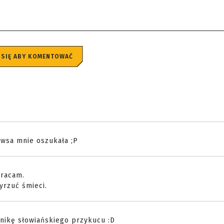
 SIĘ ABY KOMENTOWAĆ
newsa mnie oszukała ;P
wracam.
wyrzuć śmieci.
hnikę słowiańskiego przykucu :D