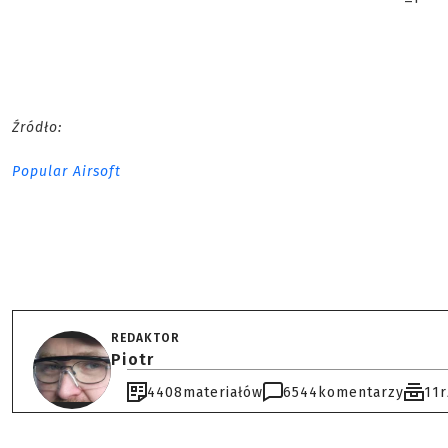
Źródło:
Popular Airsoft
REDAKTOR
Piotr
4408
materiałów
6544
komentarzy
11