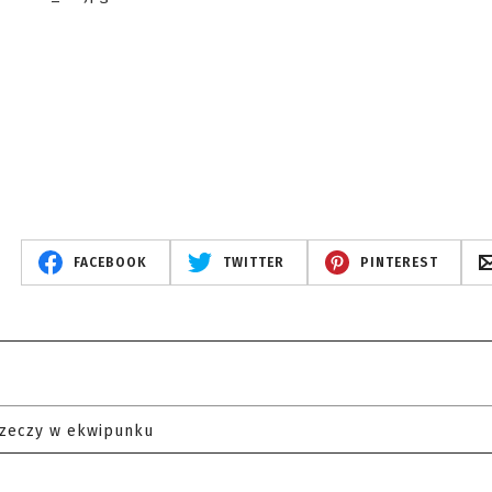
FACEBOOK
TWITTER
PINTEREST
rzeczy w ekwipunku