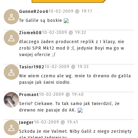
10-02-2009 @
19:17
GunneR2oo6
Te Galile są boskie
10-02-2009 @
19:32
Ziomek08
dlaczego żaden producent replik z I klasy, nie
zrobi SPR Mk12 mod 0 ;(, jedynie Boyi ma go w
swojej ofercie ;/
10-02-2009 @
19:33
Tasior1982
Nie wiem czemu ale wg. mnie to drewno do galila
pasuje jak świni siodło.
10-02-2009 @
19:40
Promant
Serio? Ciekawe. To tak samo jak twierdzić, że
drewno nie pasuje do AK.
10-02-2009 @
19:41
Jaeger
Szkoda że nie Valmet. Niby Galil z niego zerżnięty
ale Valmet ładniejszy.