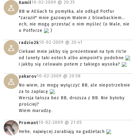
10-02-2009 @
20:35
Kamil
BB w AEGach to pomyłka, ale odkąd Potfur
"zaraził" mnie gazowym Wałem z blowbackiem...
ech, nie mogę przestać o nim myśleć (o Wale, nie
o Potforze
)
10-02-2009 @
20:41
radzio2k
Ciekawi mnie jakby się prezentował na tym ris'ie
od lunety taki eotech albo aimpoint'o podobne
i jakby się celowało potem z takiego wysoka?
10-02-2009 @
20:58
yakarov
No wiem, że mogę wyłączyć BB, ale niepotrzebnie
za to zapłacę
.
Wersja tańsza bez BB, droższa z BB. Nie byłoby
prościej?
Wiem marudzę.
10-02-2009 @
21:05
Promant
Hehe, najwięcej zarabiają na gadżetach