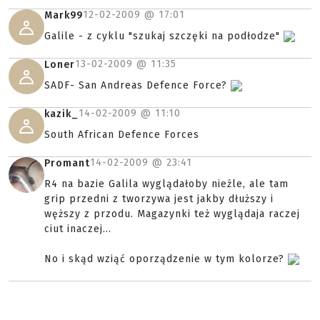
12-02-2009 @
17:01
Mark99
Galile - z cyklu "szukaj szczęki na podłodze"
13-02-2009 @
11:35
Loner
SADF- San Andreas Defence Force?
14-02-2009 @
11:10
kazik_
South African Defence Forces
14-02-2009 @
23:41
Promant
R4 na bazie Galila wyglądałoby nieźle, ale tam
grip przedni z tworzywa jest jakby dłuższy i
węższy z przodu. Magazynki też wyglądaja raczej
ciut inaczej...
No i skąd wziąć oporządzenie w tym kolorze?