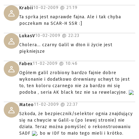
10-02-2009 @
21:19
Krabii
Ta sprka jest naprawde fajna. Ale i tak chyba
poczekam na SCAR-H SSR :]
10-02-2009 @
22:23
LukasV
Cholera... czarny Galil w dłon ii życie jest
piękniejsze
11-02-2009 @
10:46
Fabex
Ogółem galil zrobiony bardzo fajnie dobre
wykonanie i dodatkowo drewniany uchwyt to jest
to, ten koloru czarnego nie za bardzo mi się
podoba , seria AK black tez nie sa rewelacyjne.
11-02-2009 @
22:37
Mateo
Szkoda, że bezpiecznik/selektor ognia znajdujący
się na chwycie w Galil-u (po lewej stronie) nie
działa. Teraz można pomyśleć o rekonstruowaniu
SADF
, bo w IDF to mało tego mieli i krótko.