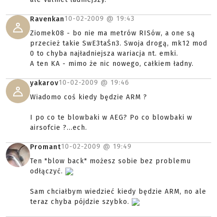
10-02-2009 @
19:43
Ravenkan
Ziomek08 - bo nie ma metrów RISów, a one są
przecież takie SwE3taŚn3. Swoja drogą, mk12 mod
0 to chyba najładniejsza wariacja nt. emki.
A ten KA - mimo że nic nowego, całkiem ładny.
10-02-2009 @
19:46
yakarov
Wiadomo coś kiedy będzie ARM ?
I po co te blowbaki w AEG? Po co blowbaki w
airsofcie ?...ech.
10-02-2009 @
19:49
Promant
Ten "blow back" możesz sobie bez problemu
odłączyć.
Sam chciałbym wiedzieć kiedy będzie ARM, no ale
teraz chyba pójdzie szybko.