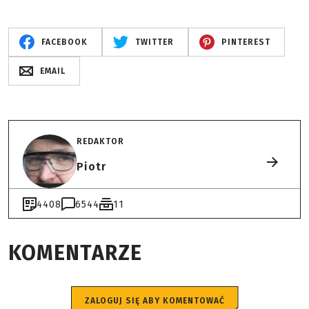
FACEBOOK
TWITTER
PINTEREST
EMAIL
REDAKTOR
Piotr
4408
6544
11
KOMENTARZE
ZALOGUJ SIĘ ABY KOMENTOWAĆ