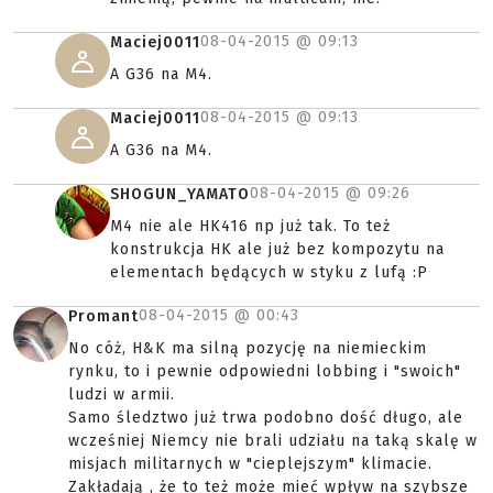
08-04-2015 @
09:13
Maciej0011
A G36 na M4.
08-04-2015 @
09:13
Maciej0011
A G36 na M4.
08-04-2015 @
09:26
SHOGUN_YAMATO
M4 nie ale HK416 np już tak. To też
konstrukcja HK ale już bez kompozytu na
elementach będących w styku z lufą :P
08-04-2015 @
00:43
Promant
No cóż, H&K ma silną pozycję na niemieckim
rynku, to i pewnie odpowiedni lobbing i "swoich"
ludzi w armii.
Samo śledztwo już trwa podobno dość długo, ale
wcześniej Niemcy nie brali udziału na taką skalę w
misjach militarnych w "cieplejszym" klimacie.
Zakładają , że to też może mieć wpływ na szybsze