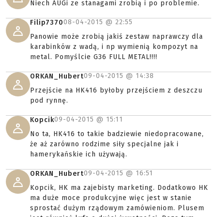
Niech AUGi ze stanagami zrobią i po problemie.
08-04-2015 @
22:55
Filip7370
Panowie może zrobią jakiś zestaw naprawczy dla
karabinków z wadą, i np wymienią kompozyt na
metal. Pomyślcie G36 FULL METAL!!!!
09-04-2015 @
14:38
ORKAN_Hubert
Przejście na HK416 byłoby przejściem z deszczu
pod rynnę.
09-04-2015 @
15:11
Kopcik
No ta, HK416 to takie badziewie niedopracowane,
że aż zarówno rodzime siły specjalne jak i
hamerykańskie ich używają.
09-04-2015 @
16:51
ORKAN_Hubert
Kopcik, HK ma zajebisty marketing. Dodatkowo HK
ma duże moce produkcyjne więc jest w stanie
sprostać dużym rządowym zamówieniom. Plusem