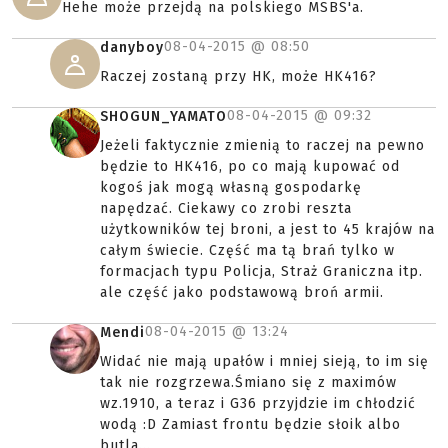
Hehe może przejdą na polskiego MSBS'a.
08-04-2015 @
08:50
danyboy
Raczej zostaną przy HK, może HK416?
08-04-2015 @
09:32
SHOGUN_YAMATO
Jeżeli faktycznie zmienią to raczej na pewno
będzie to HK416, po co mają kupować od
kogoś jak mogą własną gospodarkę
napędzać. Ciekawy co zrobi reszta
użytkowników tej broni, a jest to 45 krajów na
całym świecie. Część ma tą brań tylko w
formacjach typu Policja, Straż Graniczna itp.
ale część jako podstawową broń armii.
08-04-2015 @
13:24
Mendi
Widać nie mają upałów i mniej sieją, to im się
tak nie rozgrzewa.Śmiano się z maximów
wz.1910, a teraz i G36 przyjdzie im chłodzić
wodą :D Zamiast frontu będzie słoik albo
butla...