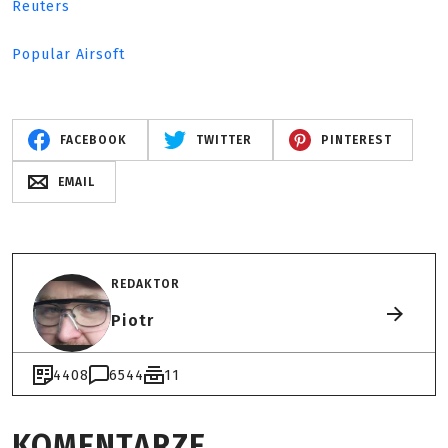
Reuters
Popular Airsoft
FACEBOOK
TWITTER
PINTEREST
EMAIL
REDAKTOR
Piotr
4408
6544
11
KOMENTARZE