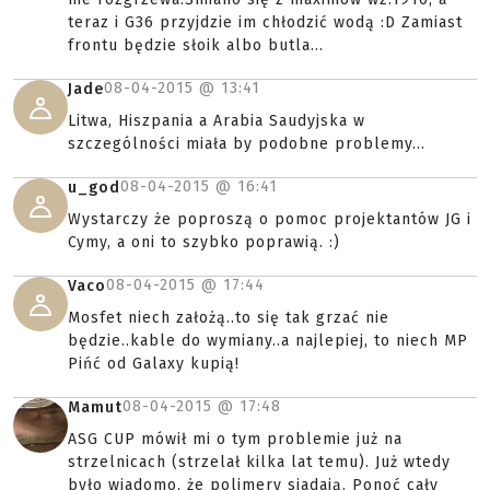
teraz i G36 przyjdzie im chłodzić wodą :D Zamiast
frontu będzie słoik albo butla...
08-04-2015 @
13:41
Jade
Litwa, Hiszpania a Arabia Saudyjska w
szczególności miała by podobne problemy...
08-04-2015 @
16:41
u_god
Wystarczy że poproszą o pomoc projektantów JG i
Cymy, a oni to szybko poprawią. :)
08-04-2015 @
17:44
Vaco
Mosfet niech założą..to się tak grzać nie
będzie..kable do wymiany..a najlepiej, to niech MP
Pińć od Galaxy kupią!
08-04-2015 @
17:48
Mamut
ASG CUP mówił mi o tym problemie już na
strzelnicach (strzelał kilka lat temu). Już wtedy
było wiadomo, że polimery siadają. Ponoć cały