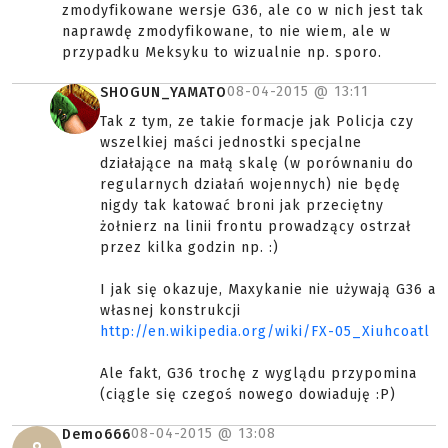
zmodyfikowane wersje G36, ale co w nich jest tak
naprawdę zmodyfikowane, to nie wiem, ale w
przypadku Meksyku to wizualnie np. sporo.
08-04-2015 @
13:11
SHOGUN_YAMATO
Tak z tym, ze takie formacje jak Policja czy
wszelkiej maści jednostki specjalne
działające na małą skalę (w porównaniu do
regularnych działań wojennych) nie będę
nigdy tak katować broni jak przeciętny
żołnierz na linii frontu prowadzący ostrzał
przez kilka godzin np. :)
I jak się okazuje, Maxykanie nie używają G36 a
własnej konstrukcji
http://en.wikipedia.org/wiki/FX-05_Xiuhcoatl
Ale fakt, G36 trochę z wyglądu przypomina
(ciągle się czegoś nowego dowiaduję :P)
08-04-2015 @
13:08
Demo666