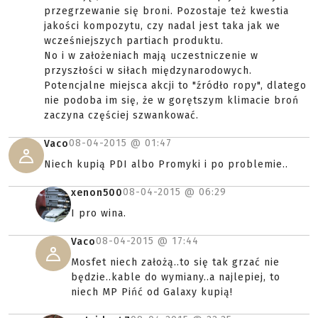
przegrzewanie się broni. Pozostaje też kwestia
jakości kompozytu, czy nadal jest taka jak we
wcześniejszych partiach produktu.
No i w założeniach mają uczestniczenie w
przyszłości w siłach międzynarodowych.
Potencjalne miejsca akcji to "źródło ropy", dlatego
nie podoba im się, że w gorętszym klimacie broń
zaczyna częściej szwankować.
08-04-2015 @
01:47
Vaco
Niech kupią PDI albo Promyki i po problemie..
08-04-2015 @
06:29
xenon500
I pro wina.
08-04-2015 @
17:44
Vaco
Mosfet niech założą..to się tak grzać nie
będzie..kable do wymiany..a najlepiej, to
niech MP Pińć od Galaxy kupią!