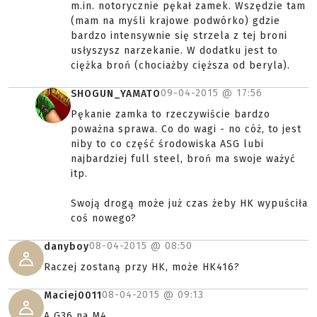
m.in. notorycznie pękał zamek. Wszędzie tam
(mam na myśli krajowe podwórko) gdzie
bardzo intensywnie się strzela z tej broni
usłyszysz narzekanie. W dodatku jest to
ciężka broń (chociażby cięższa od beryla).
09-04-2015 @
17:56
SHOGUN_YAMATO
Pękanie zamka to rzeczywiście bardzo
poważna sprawa. Co do wagi - no cóż, to jest
niby to co część środowiska ASG lubi
najbardziej full steel, broń ma swoje ważyć
itp.
Swoją drogą może już czas żeby HK wypuściła
coś nowego?
08-04-2015 @
08:50
danyboy
Raczej zostaną przy HK, może HK416?
08-04-2015 @
09:13
Maciej0011
A G36 na M4.