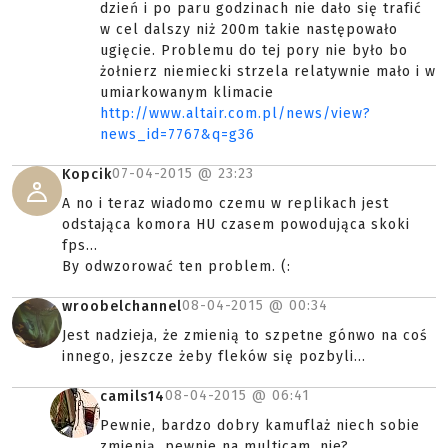
dzień i po paru godzinach nie dało się trafić
w cel dalszy niż 200m takie następowało
ugięcie. Problemu do tej pory nie było bo
żołnierz niemiecki strzela relatywnie mało i w
umiarkowanym klimacie
http://www.altair.com.pl/news/view?
news_id=7767&q=g36
07-04-2015 @
23:23
Kopcik
A no i teraz wiadomo czemu w replikach jest
odstająca komora HU czasem powodująca skoki
fps...
By odwzorować ten problem. (:
08-04-2015 @
00:34
wroobelchannel
Jest nadzieja, że zmienią to szpetne gónwo na coś
innego, jeszcze żeby fleków się pozbyli...
08-04-2015 @
06:41
camils14
Pewnie, bardzo dobry kamuflaż niech sobie
zmienią, pewnie na multicam, nie?