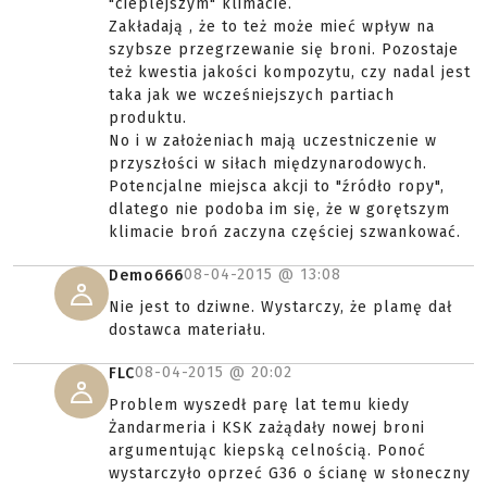
"cieplejszym" klimacie.
Zakładają , że to też może mieć wpływ na
szybsze przegrzewanie się broni. Pozostaje
też kwestia jakości kompozytu, czy nadal jest
taka jak we wcześniejszych partiach
produktu.
No i w założeniach mają uczestniczenie w
przyszłości w siłach międzynarodowych.
Potencjalne miejsca akcji to "źródło ropy",
dlatego nie podoba im się, że w gorętszym
klimacie broń zaczyna częściej szwankować.
08-04-2015 @
13:08
Demo666
Nie jest to dziwne. Wystarczy, że plamę dał
dostawca materiału.
08-04-2015 @
20:02
FLC
Problem wyszedł parę lat temu kiedy
Żandarmeria i KSK zażądały nowej broni
argumentując kiepską celnością. Ponoć
wystarczyło oprzeć G36 o ścianę w słoneczny