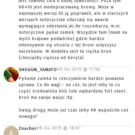
jest również lufa o dużej żywotności. Poza tym
HK416 jest niedopracowaną bronią. Może w
najnowszej wersji A5 ją poprawili, ale w starszych
wersjach notorycznie zdarzały się awarie
wymagające odesłania jej do rusznikarza, m.in.
notorycznie pękał zamek. Wszędzie tam (mam na
myśli krajowe podwórko) gdzie bardzo
intensywnie się strzela z tej broni usłyszysz
narzekanie. W dodatku jest to ciężka broń
(chociażby cięższa od beryla).
09-04-2015 @
17:56
SHOGUN_YAMATO
Pękanie zamka to rzeczywiście bardzo poważna
sprawa. Co do wagi - no cóż, to jest niby to co
część środowiska ASG lubi najbardziej full steel,
broń ma swoje ważyć itp.
Swoją drogą może już czas żeby HK wypuściła coś
nowego?
09-04-2015 @
18:07
Znachor