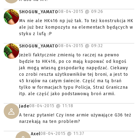
08-04-2015 @
09:26
SHOGUN_YAMATO
M4 nie ale HK416 np już tak. To też konstrukcja HK
ale już bez kompozytu na elementach będących w
styku z lufą :P
08-04-2015 @
09:32
SHOGUN_YAMATO
Jeżeli faktycznie zmienią to raczej na pewno
będzie to HK416, po co mają kupować od kogoś
jak mogą własną gospodarkę napędzać. Ciekawy
co zrobi reszta użytkowników tej broni, a jest to
45 krajów na całym świecie. Część ma tą brań
tylko w formacjach typu Policja, Straż Graniczna
itp. ale część jako podstawową broń armii.
08-04-2015 @
11:18
Jade
A teraz pytanie! Czy inne armie używające G36 też
narzekają na ten problem?
08-04-2015 @
11:37
Axel