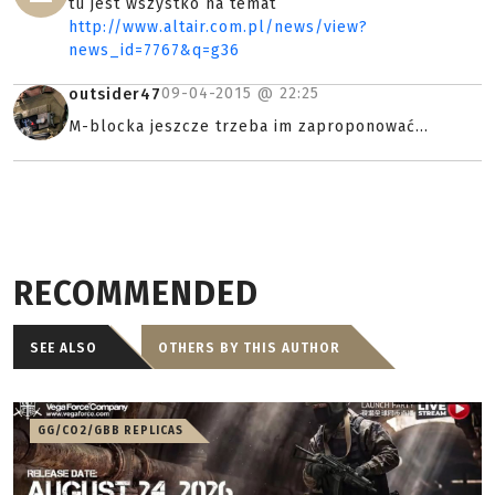
tu jest wszystko na temat
http://www.altair.com.pl/news/view?
news_id=7767&q=g36
09-04-2015 @
22:25
outsider47
M-blocka jeszcze trzeba im zaproponować...
RECOMMENDED
SEE ALSO
OTHERS BY THIS AUTHOR
GG/CO2/GBB REPLICAS