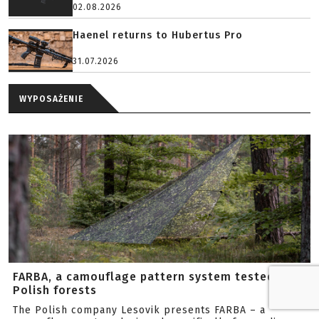
02.08.2026
Haenel returns to Hubertus Pro
31.07.2026
WYPOSAŻENIE
FARBA, a camouflage pattern system tested in
Polish forests
The Polish company Lesovik presents FARBA – a