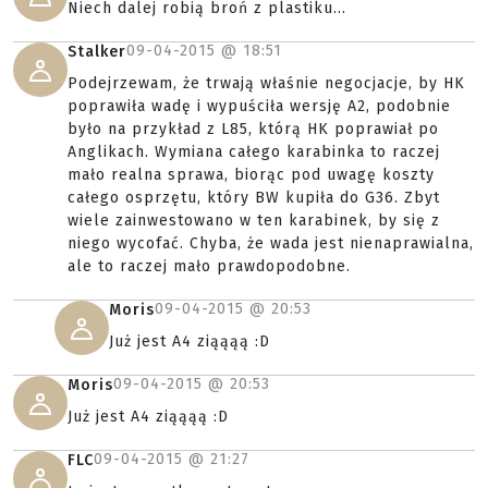
Niech dalej robią broń z plastiku...
09-04-2015 @
18:51
Stalker
Podejrzewam, że trwają właśnie negocjacje, by HK
poprawiła wadę i wypuściła wersję A2, podobnie
było na przykład z L85, którą HK poprawiał po
Anglikach. Wymiana całego karabinka to raczej
mało realna sprawa, biorąc pod uwagę koszty
całego osprzętu, który BW kupiła do G36. Zbyt
wiele zainwestowano w ten karabinek, by się z
niego wycofać. Chyba, że wada jest nienaprawialna,
ale to raczej mało prawdopodobne.
09-04-2015 @
20:53
Moris
Już jest A4 ziąąąą :D
09-04-2015 @
20:53
Moris
Już jest A4 ziąąąą :D
09-04-2015 @
21:27
FLC