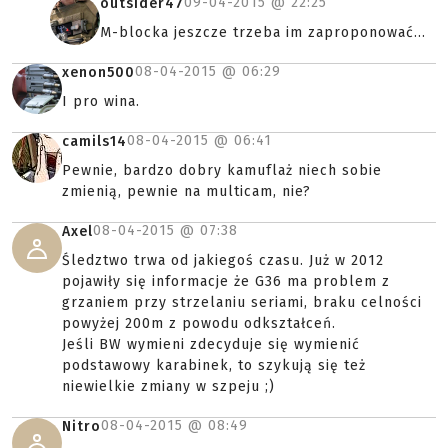
09-04-2015 @
22:25
outsider47
M-blocka jeszcze trzeba im zaproponować...
08-04-2015 @
06:29
xenon500
I pro wina.
08-04-2015 @
06:41
camils14
Pewnie, bardzo dobry kamuflaż niech sobie
zmienią, pewnie na multicam, nie?
08-04-2015 @
07:38
Axel
Śledztwo trwa od jakiegoś czasu. Już w 2012
pojawiły się informacje że G36 ma problem z
grzaniem przy strzelaniu seriami, braku celności
powyżej 200m z powodu odkształceń.
Jeśli BW wymieni zdecyduje się wymienić
podstawowy karabinek, to szykują się też
niewielkie zmiany w szpeju ;)
08-04-2015 @
08:49
Nitro