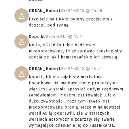
09-04-2015 @
14:38
ORKAN_Hubert
Przejście na HK416 byłoby przejściem z
deszczu pod rynnę.
09-04-2015 @
15:11
Kopcik
No ta, HK416 to takie badziewie
niedopracowane, że aż zarówno rodzime siły
specjalne jak i hamerykańskie ich używają.
09-04-2015 @
16:51
ORKAN_Hubert
Kopcik, HK ma zajebisty marketing.
Dodatkowo HK ma duże moce produkcyjne
więc jest w stanie sprostać dużym rządowym
zamówieniom. Plusem jest również lufa o
dużej żywotności. Poza tym HK416 jest
niedopracowaną bronią. Może w najnowszej
wersji A5 ją poprawili, ale w starszych
wersjach notorycznie zdarzały się awarie
wymagające odesłania jej do rusznikarza,