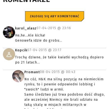
ZALOGUJ SIĘ ABY KOMENTOWAĆ
07-04-2015 @
23:16
karol_alasz
He,he...Ale kicha!
Genowefa idzie do grobu...
07-04-2015 @
23:17
Kopcik
Trochę dziwne, że takie kwiatki wychodzą dopiero
po 21 latach...
08-04-2015 @
00:43
Promant
No cóż, H&K ma silną pozycję na niemieckim
rynku, to i pewnie odpowiedni lobbing i
"swoich" ludzi w armii.
Samo śledztwo już trwa podobno dość długo,
ale wcześniej Niemcy nie brali udziału na
taką skalę w misjach militarnych w