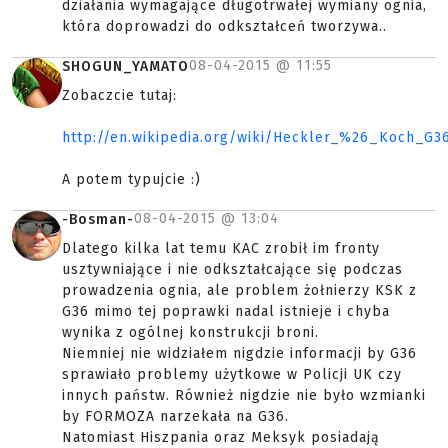
działania wymagające długotrwałej wymiany ognia,
która doprowadzi do odkształceń tworzywa..
08-04-2015 @
11:55
SHOGUN_YAMATO
Zobaczcie tutaj:
http://en.wikipedia.org/wiki/Heckler_%26_Koch_G3
A potem typujcie :)
08-04-2015 @
13:04
-Bosman-
Dlatego kilka lat temu KAC zrobił im fronty
usztywniające i nie odkształcające się podczas
prowadzenia ognia, ale problem żołnierzy KSK z
G36 mimo tej poprawki nadal istnieje i chyba
wynika z ogólnej konstrukcji broni.
Niemniej nie widziałem nigdzie informacji by G36
sprawiało problemy użytkowe w Policji UK czy
innych państw. Również nigdzie nie było wzmianki
by FORMOZA narzekała na G36.
Natomiast Hiszpania oraz Meksyk posiadają