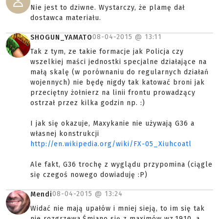
Nie jest to dziwne. Wystarczy, że plamę dał
dostawca materiału.
08-04-2015 @
13:11
SHOGUN_YAMATO
Tak z tym, ze takie formacje jak Policja czy
wszelkiej maści jednostki specjalne działające na
małą skalę (w porównaniu do regularnych działań
wojennych) nie będę nigdy tak katować broni jak
przeciętny żołnierz na linii frontu prowadzący
ostrzał przez kilka godzin np. :)
I jak się okazuje, Maxykanie nie używają G36 a
własnej konstrukcji
http://en.wikipedia.org/wiki/FX-05_Xiuhcoatl
Ale fakt, G36 trochę z wyglądu przypomina (ciągle
się czegoś nowego dowiaduję :P)
08-04-2015 @
13:24
Mendi
Widać nie mają upałów i mniej sieją, to im się tak
nie rozgrzewa.Śmiano się z maximów wz.1910, a