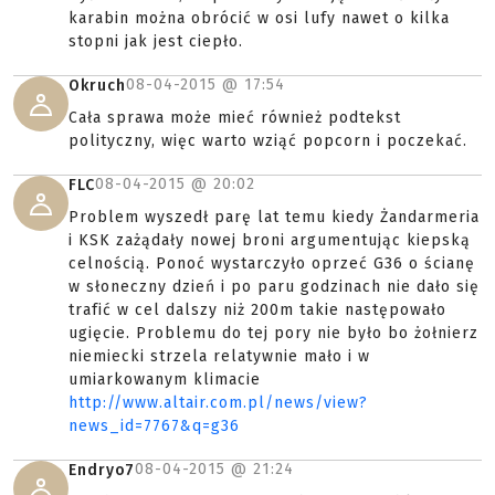
karabin można obrócić w osi lufy nawet o kilka
stopni jak jest ciepło.
08-04-2015 @
17:54
Okruch
Cała sprawa może mieć również podtekst
polityczny, więc warto wziąć popcorn i poczekać.
08-04-2015 @
20:02
FLC
Problem wyszedł parę lat temu kiedy Żandarmeria
i KSK zażądały nowej broni argumentując kiepską
celnością. Ponoć wystarczyło oprzeć G36 o ścianę
w słoneczny dzień i po paru godzinach nie dało się
trafić w cel dalszy niż 200m takie następowało
ugięcie. Problemu do tej pory nie było bo żołnierz
niemiecki strzela relatywnie mało i w
umiarkowanym klimacie
http://www.altair.com.pl/news/view?
news_id=7767&q=g36
08-04-2015 @
21:24
Endryo7