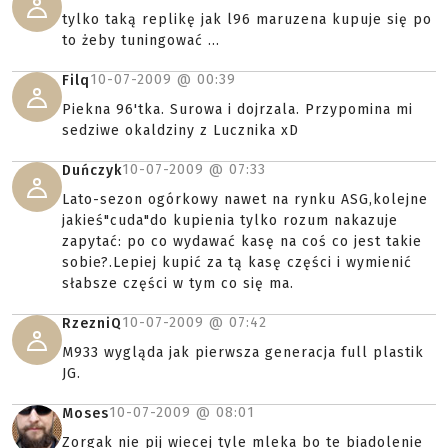
tylko taką replikę jak l96 maruzena kupuje się po
to żeby tuningować ...
10-07-2009 @
00:39
Filq
Piekna 96'tka. Surowa i dojrzala. Przypomina mi
sedziwe okaldziny z Lucznika xD
10-07-2009 @
07:33
Duńczyk
Lato-sezon ogórkowy nawet na rynku ASG,kolejne
jakieś"cuda"do kupienia tylko rozum nakazuje
zapytać: po co wydawać kasę na coś co jest takie
sobie?.Lepiej kupić za tą kasę części i wymienić
słabsze części w tym co się ma.
10-07-2009 @
07:42
RzezniQ
M933 wygląda jak pierwsza generacja full plastik
JG.
10-07-2009 @
08:01
Moses
Zorgak nie pij wiecej tyle mleka bo te biadolenie