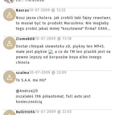
Eh... 110.65USD.
10-07-2009 @
12:32
Navras
Nosz jasna cholera. Jak zrobili taki fajny rewolwer,
to musiał być to produkt Marushinu. Nie mogłaby
tego zrobić jakaś mniej "kosztowna" firma? Ehhh...
10-07-2009 @
13:18
Ziomek08
Dostał chłopak słowotoku xD, piękny ten M945,
małe jest piękne
, a co do TM ten plastik jest na
pewno lepszy od korpusów boya albo innego
chinola
10-07-2009 @
22:09
szalma
To S.A.A. ma HU?
@Andrzej25
oszalałeś l96 półautomat, full auto jest
koniecznością
10-07-2009 @
22:53
BullittOFA