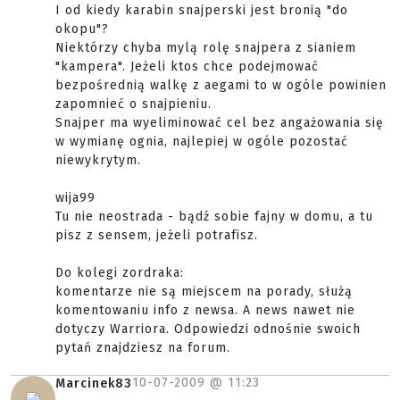
I od kiedy karabin snajperski jest bronią "do
okopu"?
Niektórzy chyba mylą rolę snajpera z sianiem
"kampera". Jeżeli ktos chce podejmować
bezpośrednią walkę z aegami to w ogóle powinien
zapomnieć o snajpieniu.
Snajper ma wyeliminować cel bez angażowania się
w wymianę ognia, najlepiej w ogóle pozostać
niewykrytym.
wija99
Tu nie neostrada - bądź sobie fajny w domu, a tu
pisz z sensem, jeżeli potrafisz.
Do kolegi zordraka:
komentarze nie są miejscem na porady, służą
komentowaniu info z newsa. A news nawet nie
dotyczy Warriora. Odpowiedzi odnośnie swoich
pytań znajdziesz na forum.
10-07-2009 @
11:23
Marcinek83