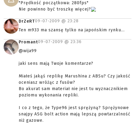
"Prędkość początkowa: 280fps"
Nie powinno być troszkę więcej?
09-07-2009 @
23:28
DrZeRT
Ten m933 ma szansę tylko na japońskim rynku...
09-07-2009 @
23:36
Promant
@wija99
jaki sens mają Twoje komentarze?
Miałeś jakąś replikę Marushina z ABSu? Czy jakość
oceniasz wróżąc z fusów?
Bo akurat sam materiał nie jest tu wyznacznikiem
poziomu wykonania repliki.
I co z tego, że Type96 jest sprężyną? Sprężynowe
snajpy ASG bolt action mają lepszą powtarzalność
niż gazowe.