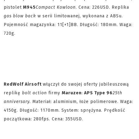
pistolet
M945
Compact Kowloon
. Cena: 226USD. Replika
gas blow back
w serii limitowanej, wykonana z ABSu.
Pojemność magazynka: 11[+1]BB. Długość: 180mm. Waga:
720g.
RedWolf Airsoft
włączył do swojej oferty jubileuszową
replikę
bolt action
firmy
Maruzen
:
APS Type 96
25th
anniversary.
Materiał: aluminium, łoże polimerowe. Waga:
4150g. Długość: 1170mm. System: sprężyna. Prędkość
początkowa: 280fps. Cena: 355USD.