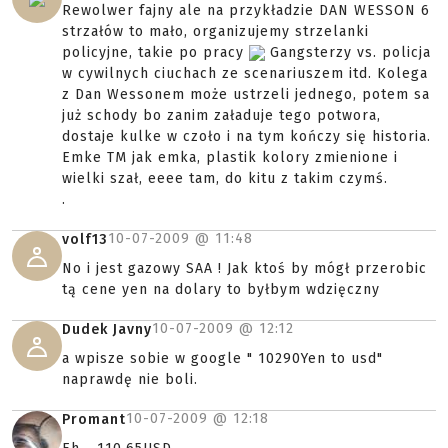
Rewolwer fajny ale na przykładzie DAN WESSON 6
strzałów to mało, organizujemy strzelanki
policyjne, takie po pracy
Gangsterzy vs. policja
w cywilnych ciuchach ze scenariuszem itd. Kolega
z Dan Wessonem może ustrzeli jednego, potem sa
już schody bo zanim załaduje tego potwora,
dostaje kulke w czoło i na tym kończy się historia.
Emke TM jak emka, plastik kolory zmienione i
wielki szał, eeee tam, do kitu z takim czymś.
.
10-07-2009 @
11:48
volf13
No i jest gazowy SAA ! Jak ktoś by mógł przerobic
tą cene yen na dolary to byłbym wdzięczny
10-07-2009 @
12:12
Dudek Javny
a wpisze sobie w google " 10290Yen to usd"
naprawdę nie boli.
10-07-2009 @
12:18
Promant