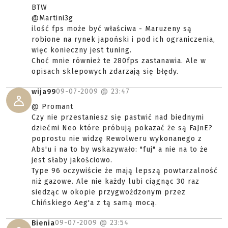
BTW
@Martini3g
ilość fps może być właściwa - Maruzeny są
robione na rynek japoński i pod ich ograniczenia,
więc konieczny jest tuning.
Choć mnie również te 280fps zastanawia. Ale w
opisach sklepowych zdarzają się błędy.
09-07-2009 @
23:47
wija99
@ Promant
Czy nie przestaniesz się pastwić nad biednymi
dziećmi Neo które próbują pokazać że są FaJnE?
poprostu nie widzę Rewolweru wykonanego z
Abs'u i na to by wskazywało: "fuj" a nie na to że
jest słaby jakościowo.
Type 96 oczywiście że mają lepszą powtarzalność
niż gazowe. Ale nie każdy lubi ciągnąc 30 raz
siedząc w okopie przygwożdzonym przez
Chińskiego Aeg'a z tą samą mocą.
09-07-2009 @
23:54
Bienia