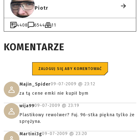
Piotr
4408
6544
11
KOMENTARZE
ZALOGUJ SIĘ ABY KOMENTOWAĆ
09-07-2009 @
23:12
Majin_Spider
za tą cene emki nie kupił bym
09-07-2009 @
23:19
wija99
Plastikowy rewolwer? Fuj. 96-stka piękna tylko że
sprężyna.
09-07-2009 @
23:20
Martini3g