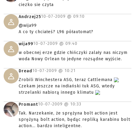
ciezko sie czyta
10-07-2009 @
09:10
Andrzej25
@wija99
A co ty chciałeś? L96 półautomat?
10-07-2009 @
09:40
wija99
w obecnej erze gdzie chińczyki zalały nas niczym
woda Nowy Orlean to jedyne rozsądne wyjście.
10-07-2009 @
10:21
Dread
Zrobili Winchestera ASG, teraz Cattlemana
Czekam jeszcze na indiański łuk ASG, wtedy
strzelanki nabiorą innego klimatu
10-07-2009 @
10:33
Promant
Tak. Narzekanie, że sprężyna bolt action jest
sprężyną bolt action, będąc repliką karabinu bolt
action... bardzo inteligentne.