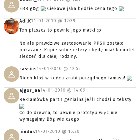
EBR g&g
Ciekawe jaka będzie cena tego
14-01-2010 @
12:39
Adi.K
Ten płaszcz to pewnie jego matki ;p
No ale prawdziwe zastosowanie PPSH zostało
pokazane. Kupie sobie cztery i będę miał komplet
siedzeń dla całej rodziny.
14-01-2010 @
12:52
cassius
Niech ktoś w końcu zrobi porządnego famasa!
14-01-2010 @
14:09
ajgor_aa
Reklamówka part.1 genialna jeśli chodzi o teksty
Co do drewna, to pewnie prototyp więc nie
wymagajmy Bóg wie czego
14-01-2010 @
15:20
hindus