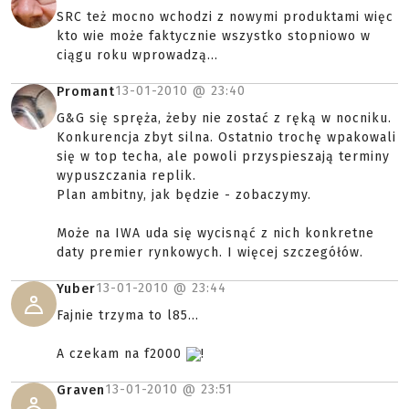
SRC też mocno wchodzi z nowymi produktami więc
kto wie może faktycznie wszystko stopniowo w
ciągu roku wprowadzą...
13-01-2010 @
23:40
Promant
G&G się spręża, żeby nie zostać z ręką w nocniku.
Konkurencja zbyt silna. Ostatnio trochę wpakowali
się w top techa, ale powoli przyspieszają terminy
wypuszczania replik.
Plan ambitny, jak będzie - zobaczymy.
Może na IWA uda się wycisnąć z nich konkretne
daty premier rynkowych. I więcej szczegółów.
13-01-2010 @
23:44
Yuber
Fajnie trzyma to l85...
A czekam na f2000
!
13-01-2010 @
23:51
Graven