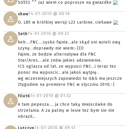
SG552 ^^ Juz wiem co poprosze na gwiazdke
14-01-2010 @
00:16
shaw
O, L85 w krótkiej wersji L22 carbine, ciekawe
14-01-2010 @
00:22
Seth
heh....FNC....sysko fajnie...ale skąd oni wzieli ową
szynę...doprawdy nie wiem;-))))
Fajnie, że bedzie alternatywa dla FNC
Star/Ares....ale znów jakieś udziwnienie.
ICS oglasza od lat, ze wypusci FNC...i teraz tez
ponoc ma wypuscic...ale jakoś wątpię..
wg wczesniejszych zapowiedzi to G&G ma jeszcze
2tygodnie na premiere FNC w styczniu 2010;-)
14-01-2010 @
01:32
filo16
A tam pepesza.... ja chce taką miejscówke do
strzelania. A za palmy w lesie tez bym sie nie
obraził...
14-01-2010 @
09:41
Lutczyn