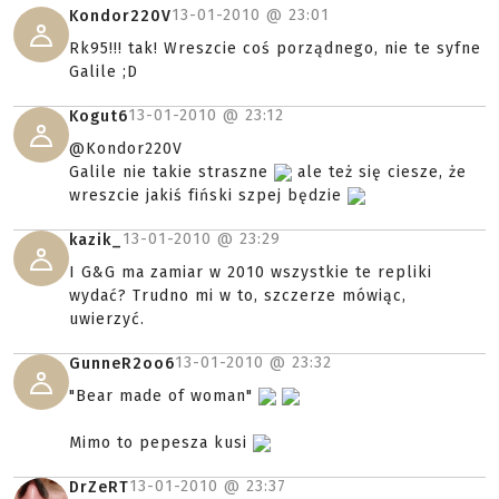
13-01-2010 @
23:01
Kondor220V
Rk95!!! tak! Wreszcie coś porządnego, nie te syfne
Galile ;D
13-01-2010 @
23:12
Kogut6
@Kondor220V
Galile nie takie straszne
ale też się ciesze, że
wreszcie jakiś fiński szpej będzie
13-01-2010 @
23:29
kazik_
I G&G ma zamiar w 2010 wszystkie te repliki
wydać? Trudno mi w to, szczerze mówiąc,
uwierzyć.
13-01-2010 @
23:32
GunneR2oo6
"Bear made of woman"
Mimo to pepesza kusi
13-01-2010 @
23:37
DrZeRT