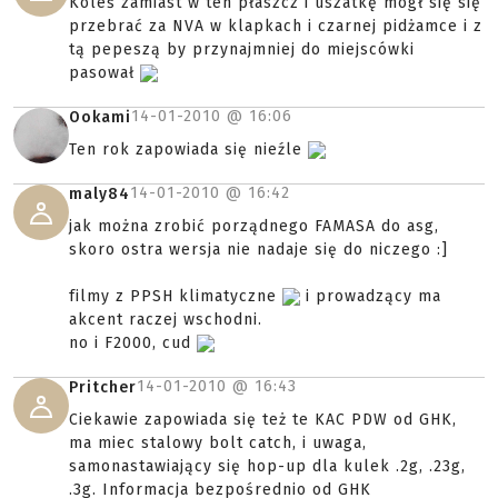
Koleś zamiast w ten płaszcz i uszatkę mógł się się
przebrać za NVA w klapkach i czarnej pidżamce i z
tą pepeszą by przynajmniej do miejscówki
pasował
14-01-2010 @
16:06
Ookami
Ten rok zapowiada się nieźle
14-01-2010 @
16:42
maly84
jak można zrobić porządnego FAMASA do asg,
skoro ostra wersja nie nadaje się do niczego :]
filmy z PPSH klimatyczne
i prowadzący ma
akcent raczej wschodni.
no i F2000, cud
14-01-2010 @
16:43
Pritcher
Ciekawie zapowiada się też te KAC PDW od GHK,
ma miec stalowy bolt catch, i uwaga,
samonastawiający się hop-up dla kulek .2g, .23g,
.3g. Informacja bezpośrednio od GHK