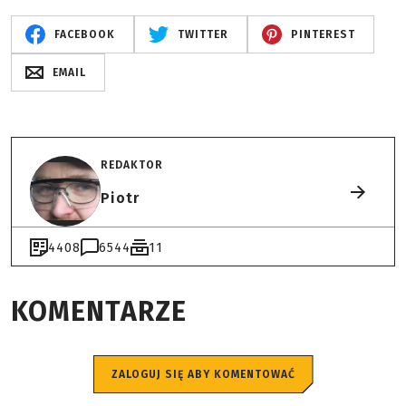
FACEBOOK
TWITTER
PINTEREST
EMAIL
REDAKTOR
Piotr
4408
6544
11
KOMENTARZE
ZALOGUJ SIĘ ABY KOMENTOWAĆ