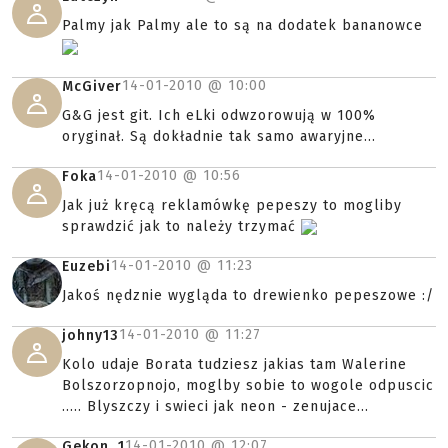
Palmy jak Palmy ale to są na dodatek bananowce
14-01-2010 @
10:00
McGiver
G&G jest git. Ich eLki odwzorowują w 100%
oryginał. Są dokładnie tak samo awaryjne...
14-01-2010 @
10:56
Foka
Jak już kręcą reklamówkę pepeszy to mogliby
sprawdzić jak to należy trzymać
14-01-2010 @
11:23
Euzebi
Jakoś nędznie wygląda to drewienko pepeszowe :/
14-01-2010 @
11:27
johny13
Kolo udaje Borata tudziesz jakias tam Walerine
Bolszorzopnojo, moglby sobie to wogole odpuscic
..... Blyszczy i swieci jak neon - zenujace...
14-01-2010 @
12:07
Gekon_1