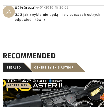
14-01-2010 @
20:03
OC14Groza
G&G jak zwykle nie będą miały oznaczeń ostrych
odpowiedników :/
RECOMMENDED
SEE ALSO
OTHERS BY THIS AUTHOR
AEG REPLICAS