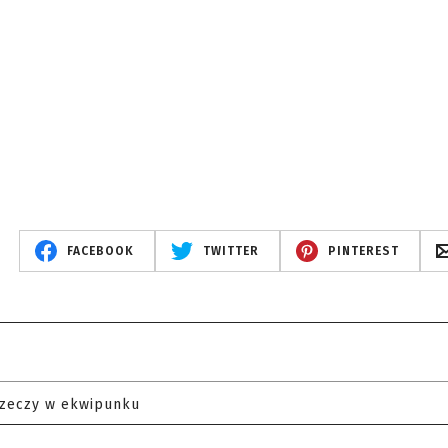
FACEBOOK
TWITTER
PINTEREST
rzeczy w ekwipunku