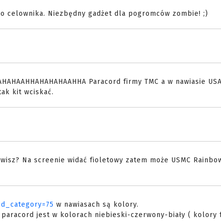
go celownika. Niezbędny gadżet dla pogromców zombie! ;)
AAHHAHAHAHAAHHA Paracord firmy TMC a w nawiasie USA
ak kit wciskać.
ówisz? Na screenie widać fioletowy zatem może USMC Rainbo
?id_category=75
w nawiasach są kolory.
 paracord jest w kolorach niebieski-czerwony-biały ( kolory 