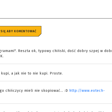
 SIĘ ABY KOMENTOWAĆ
ramami". Reszta ok, typowy chiński, dość dobry szpej w dob
K.
kupi, a jak nie to nie kupi. Proste.
go chińczycy mieli nie skopiować... :D
http://www.eotech-