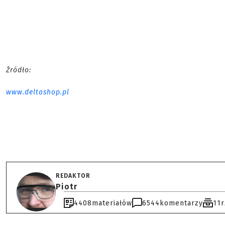
Źródło:
www.deltashop.pl
REDAKTOR
Piotr
4408
materiałów
6544
komentarzy
11