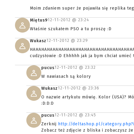
Moim zdaniem super że pojawiła się replika te
12-11-2012 @
23:24
Miętus9
Właśnie szukałem PSO a tu proszę :D
12-11-2012 @
23:29
Wukasz
HAHAHAHAHAHAHAHAHHAHAHAHAHAHAHAHAHAHAHAH
cudzysłowie :D Ehhhhh jak ja bym chciał umieć t
12-11-2012 @
23:32
pucus
W nawiasach są kolory
12-11-2012 @
23:36
Wukasz
O nazwie artykułu mówię. Kolor (USA)? M
:D:D:D
12-11-2012 @
23:45
pucus
Zerknij
http://deltashop.pl/category.php
Zobacz też zdjęcie z bliska i zobaczysz że