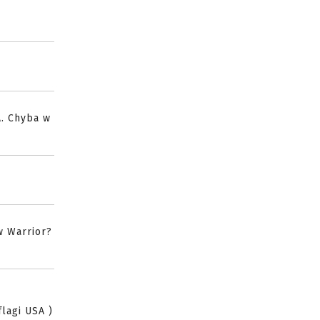
. Chyba w
w Warrior?
flagi USA )