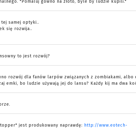
lnego. "Pomaluj gówno na złoto, byle by ludzie kupili."
 tej samej optyki..
k się rozwija..
nsowny to jest rozwój?
no rozwój dla fanów larpów związanych z zombiakami, albo d
zaj emki, bo ludzie używają jej do lansu? Każdy kij ma dwa ko
brze.
 Stopper" jest produkowany naprawdę:
http://www.eotech-