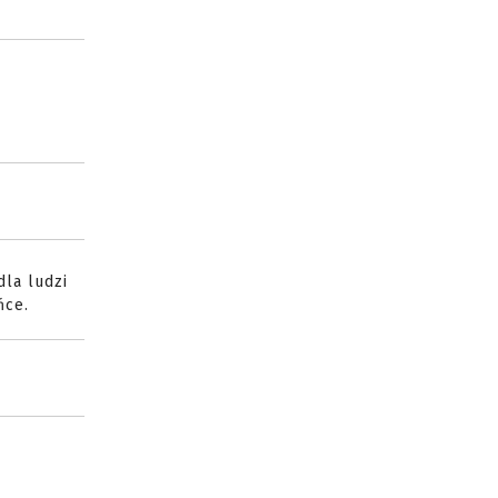
la ludzi
ńce.