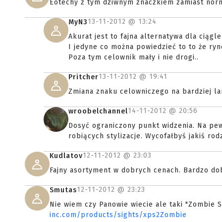
Eotechy z tym dziwnym znaczkiem zamiast norma
13-11-2012 @
13:24
MyN3
Akurat jest to fajna alternatywa dla ciągle
I jedyne co można powiedzieć to to że ryne
Poza tym celownik mały i nie drogi..
13-11-2012 @
19:41
Pritcher
Zmiana znaku celowniczego na bardziej la
14-11-2012 @
20:56
wroobelchannel
Dosyć ograniczony punkt widzenia. Na pew
robiących stylizacje. Wycofałbyś jakiś rod
12-11-2012 @
23:03
Kudlatov
Fajny asortyment w dobrych cenach. Bardzo do
12-11-2012 @
23:23
Smutas
Nie wiem czy Panowie wiecie ale taki "Zombie
inc.com/products/sights/xps2Zombie