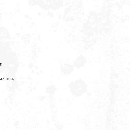
om
ażenia.