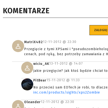
KOMENTARZE
ZALOGUJ
12-11-2012 @
22:30
MatriX482
Przegięcie z tymi XPSami i "pseudozombieholog
cenach, pod ręką, bez potrzeby zamawiania z H
13-11-2012 @
14:07
wiciu_AK
Jakie przegięcie? Jak ktoś będzie chciał to 
15-11-2012 @
11:33
PitBear
No przecież sam EOTech je robi, to dlacze
inc.com/products/sights/xps2Zombie
12-11-2012 @
22:30
Oleander