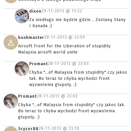
29-11-2013 @
13:22
dixon
Za niedługo nie będzie gdzie... Zostaną Stany
I Kanada ;)
28-11-2013 @
22:59
bushmaster
Airsoft Front for the Liberation of stupidity
Malaysia airsoft world unite
28-11-2013 @
23:03
Promant
Chyba "...of Malaysia from stupidity" czy jakos
tak. Bo teraz to chyba wychodzi front
wyzwolenia głupoty. ;)
28-11-2013 @
23:03
Promant
Chyba "...of Malaysia from stupidity" czy jakos tak.
Bo teraz to chyba wychodzi front wyzwolenia
głupoty. ;)
28-11-2013 @
23:10
Scyzor88