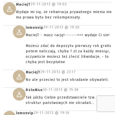
29-11-2013 @
19:03
MaciejT
Wydaje mi się, że rekwiracja prywatnego mienia nie
ma prawa bytu bez rekompensaty.
29-11-2013 @
19:30
lemonvip
MaciejT - masz rację!------->>> wydaje Ci sie!
Możesz zdać do depozytu pierwszy rok gratis
potem naliczają, chyba 7 zł za każdy miesiąc,
oczywiście możesz też zlecić likwidacje, - to
chyba jest bezpłatne
29-11-2013 @
23:17
MaciejT
No ale przecież to jest okradanie obywateli.
30-11-2013 @
15:38
R41nM4n
Tak jakby Ciebie przedstawiciele tzw.
struktur państwowych nie okradali...
29-11-2013 @
19:16
lemonvip