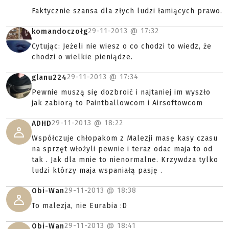
Faktycznie szansa dla złych ludzi łamiących prawo.
29-11-2013 @
17:32
komandoczołg
Cytując: Jeżeli nie wiesz o co chodzi to wiedz, że
chodzi o wielkie pieniądze.
29-11-2013 @
17:34
glanu224
Pewnie muszą się dozbroić i najtaniej im wyszło
jak zabiorą to Paintballowcom i Airsoftowcom
29-11-2013 @
18:22
ADHD
Współczuje chłopakom z Malezji masę kasy czasu
na sprzęt włożyli pewnie i teraz odac maja to od
tak . Jak dla mnie to nienormalne. Krzywdza tylko
ludzi którzy maja wspaniałą pasję .
29-11-2013 @
18:38
Obi-Wan
To malezja, nie Eurabia :D
29-11-2013 @
18:41
Obi-Wan