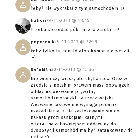
żebyś nie wykrakał z tym samochodem :D
29-11-2013 @
18:45
babski
Trzeba sprzedać póki można zarobić :P
29-11-2013 @
22:59
peperonik
żeby tylko tu donald albo komor nie weszli
:-)
30-11-2013 @
15:36
R41nM4n
Nie wiem czy wiesz, ale chyba nie... Otóż w
zgodzie z polskim prawem masz obowiązek
oddać na wezwanie prywatny
samochód/motocykl na rzecz wojska.
Wezwanie takowe nie wymaga podania
uzasadnienia, a nie zastosowanie się do
nakazu grozi sankcjami karnymi.
A teraz najzabawniejsze: oddawany do
dyspozycji samochód ma być zatankowany do
pełna :D