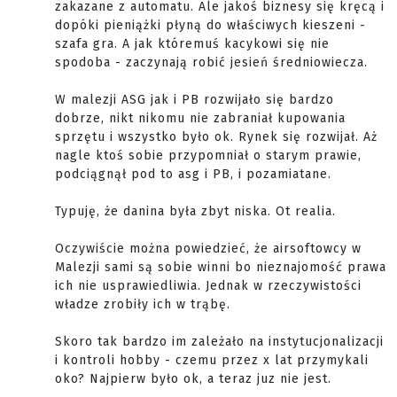
zakazane z automatu. Ale jakoś biznesy się kręcą i
dopóki pieniążki płyną do właściwych kieszeni -
szafa gra. A jak któremuś kacykowi się nie
spodoba - zaczynają robić jesień średniowiecza.
W malezji ASG jak i PB rozwijało się bardzo
dobrze, nikt nikomu nie zabraniał kupowania
sprzętu i wszystko było ok. Rynek się rozwijał. Aż
nagle ktoś sobie przypomniał o starym prawie,
podciągnął pod to asg i PB, i pozamiatane.
Typuję, że danina była zbyt niska. Ot realia.
Oczywiście można powiedzieć, że airsoftowcy w
Malezji sami są sobie winni bo nieznajomość prawa
ich nie usprawiedliwia. Jednak w rzeczywistości
władze zrobiły ich w trąbę.
Skoro tak bardzo im zależało na instytucjonalizacji
i kontroli hobby - czemu przez x lat przymykali
oko? Najpierw było ok, a teraz juz nie jest.