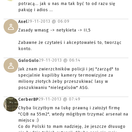
potracą... jak u nas ma tak być to od razu się
pakuję i adios ...
29-11-2013 @
06:09
Axel
Zasady wmasg -> netykieta -> II,5
Zabawne że czytałeś i akceptowałeś to, tworząc
konto.
29-11-2013 @
06:14
GuloGulo
Jak znam zwierzchników policji i jej "zarząd" to
specjalnie kupiliby kamery termowizyjne za
miliony złotych żeby przeszukiwać lasy w
poszukiwaniu "nielegalsów" ASG.
29-11-2013 @
07:49
CerberBP
Chyba liczyłbym na lukę prawną i założył firmę
"CQB na 55m2", wtedy mógłbym trzymać arsenał na
miejscu :)
Co do Polski to mam nadzieję, że jeszcze dłuuugo