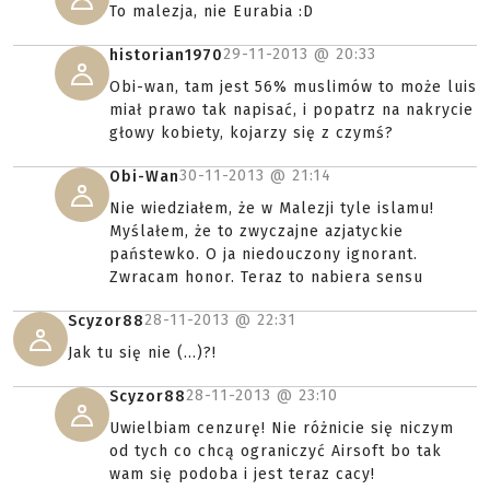
To malezja, nie Eurabia :D
29-11-2013 @
20:33
historian1970
Obi-wan, tam jest 56% muslimów to może luis
miał prawo tak napisać, i popatrz na nakrycie
głowy kobiety, kojarzy się z czymś?
30-11-2013 @
21:14
Obi-Wan
Nie wiedziałem, że w Malezji tyle islamu!
Myślałem, że to zwyczajne azjatyckie
państewko. O ja niedouczony ignorant.
Zwracam honor. Teraz to nabiera sensu
28-11-2013 @
22:31
Scyzor88
Jak tu się nie (...)?!
28-11-2013 @
23:10
Scyzor88
Uwielbiam cenzurę! Nie różnicie się niczym
od tych co chcą ograniczyć Airsoft bo tak
wam się podoba i jest teraz cacy!