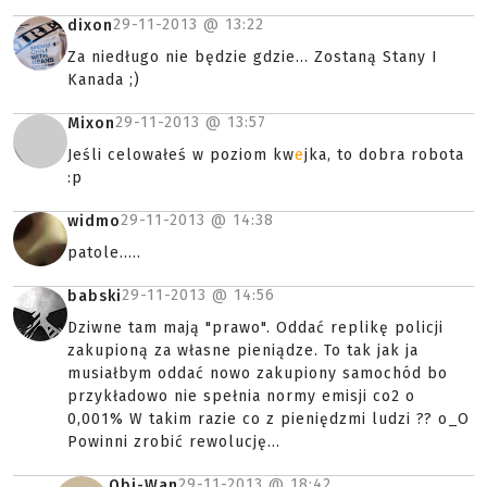
29-11-2013 @
13:22
dixon
Za niedługo nie będzie gdzie... Zostaną Stany I
Kanada ;)
29-11-2013 @
13:57
Mixon
Jeśli celowałeś w poziom kw
e
jka, to dobra robota
:p
29-11-2013 @
14:38
widmo
patole.....
29-11-2013 @
14:56
babski
Dziwne tam mają "prawo". Oddać replikę policji
zakupioną za własne pieniądze. To tak jak ja
musiałbym oddać nowo zakupiony samochód bo
przykładowo nie spełnia normy emisji co2 o
0,001% W takim razie co z pieniędzmi ludzi ?? o_O
Powinni zrobić rewolucję...
29-11-2013 @
18:42
Obi-Wan