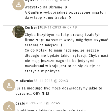
MyN3
Wszystko na Ukrainę :D
A GunFire wykupi jakieś opuszczone miasto i
da w łapę komu trzeba :D
29-11-2013 @
07:49
CerberBP
Chyba liczyłbym na lukę prawną i założył
firmę "CQB na 55m2", wtedy mógłbym trzymać
arsenał na miejscu :)
Co do Polski to mam nadzieję, że jeszcze
dłuuugo nie będzie takich sytuacji, Chyba nasi
nie mają jeszcze nagonki, bo jedynymi
masakrami w kraju jest to co się dzieje na
szczycie w polityce.
28-11-2013 @
22:43
minikruku
Już za niedługo być może doświadczymy jakie to
uczucie... OBY NIE!
28-11-2013 @
22:45
Czabi
Uciekłbym z takiego powalonego kraju