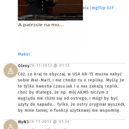
via Imgflip GIF
Maker
29-11-2013 @
01:13
Olexy
Cóż, co kraj to obyczaj, w USA AR-15 można nabyć
sobie Wal-Mart, i nie chodzi tu o replikę. Myślę że
to tylko kwestia czasu jak i u nas zakażą replik,
choć by dlatego, że np. mój AKMS niczym z
wyglądu nie różni się od ostrego, i mógł by być
użyty do napadu... Tylko, że ostry oryginał wyszedł,
by mnie taniej, o funkcji użytkowej nie wspomnę.
29-11-2013 @
01:24
MyN3