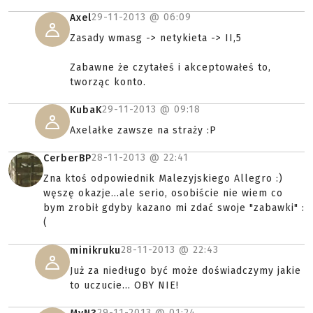
29-11-2013 @
06:09
Axel
Zasady wmasg -> netykieta -> II,5
Zabawne że czytałeś i akceptowałeś to,
tworząc konto.
29-11-2013 @
09:18
KubaK
Axelałke zawsze na straży :P
28-11-2013 @
22:41
CerberBP
Zna ktoś odpowiednik Malezyjskiego Allegro :)
węszę okazje...ale serio, osobiście nie wiem co
bym zrobił gdyby kazano mi zdać swoje "zabawki" :
(
28-11-2013 @
22:43
minikruku
Już za niedługo być może doświadczymy jakie
to uczucie... OBY NIE!
29-11-2013 @
01:24