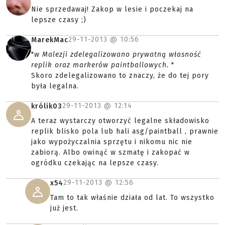
Nie sprzedawaj! Zakop w lesie i poczekaj na
lepsze czasy ;)
29-11-2013 @
10:56
MarekMac
"
w Malezji zdelegalizowano prywatną własność
replik oraz markerów paintballowych.
"
Skoro zdelegalizowano to znaczy, że do tej pory
była legalna.
29-11-2013 @
12:14
królik03
A teraz wystarczy otworzyć legalne składowisko
replik blisko pola lub hali asg/paintball , prawnie
jako wypożyczalnia sprzętu i nikomu nic nie
zabiorą. Albo owinąć w szmatę i zakopać w
ogródku czekając na lepsze czasy.
29-11-2013 @
12:56
x54
Tam to tak właśnie działa od lat. To wszystko
już jest.