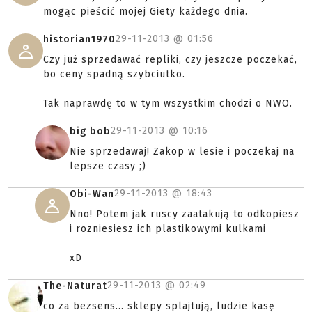
mogąc pieścić mojej Giety każdego dnia.
29-11-2013 @
01:56
historian1970
Czy już sprzedawać repliki, czy jeszcze poczekać,
bo ceny spadną szybciutko.
Tak naprawdę to w tym wszystkim chodzi o NWO.
29-11-2013 @
10:16
big bob
Nie sprzedawaj! Zakop w lesie i poczekaj na
lepsze czasy ;)
29-11-2013 @
18:43
Obi-Wan
Nno! Potem jak ruscy zaatakują to odkopiesz
i rozniesiesz ich plastikowymi kulkami
xD
29-11-2013 @
02:49
The-Naturat
co za bezsens... sklepy splajtują, ludzie kasę