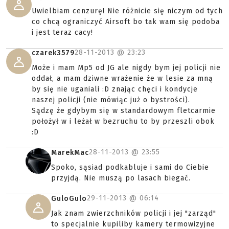
Uwielbiam cenzurę! Nie różnicie się niczym od tych
co chcą ograniczyć Airsoft bo tak wam się podoba
i jest teraz cacy!
28-11-2013 @
23:23
czarek3579
Może i mam Mp5 od JG ale nigdy bym jej policji nie
oddał, a mam dziwne wrażenie że w lesie za mną
by się nie uganiali :D znając chęci i kondycje
naszej policji (nie mówiąc już o bystrości).
Sądzę że gdybym się w standardowym fletcarmie
położył w i leżał w bezruchu to by przeszli obok
:D
28-11-2013 @
23:55
MarekMac
Spoko, sąsiad podkabluje i sami do Ciebie
przyjdą. Nie muszą po lasach biegać.
29-11-2013 @
06:14
GuloGulo
Jak znam zwierzchników policji i jej "zarząd"
to specjalnie kupiliby kamery termowizyjne