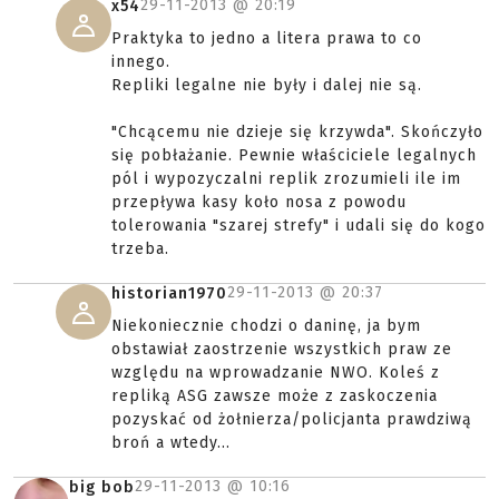
29-11-2013 @
20:19
x54
Praktyka to jedno a litera prawa to co
innego.
Repliki legalne nie były i dalej nie są.
"Chcącemu nie dzieje się krzywda". Skończyło
się pobłażanie. Pewnie właściciele legalnych
pól i wypozyczalni replik zrozumieli ile im
przepływa kasy koło nosa z powodu
tolerowania "szarej strefy" i udali się do kogo
trzeba.
29-11-2013 @
20:37
historian1970
Niekoniecznie chodzi o daninę, ja bym
obstawiał zaostrzenie wszystkich praw ze
względu na wprowadzanie NWO. Koleś z
repliką ASG zawsze może z zaskoczenia
pozyskać od żołnierza/policjanta prawdziwą
broń a wtedy...
29-11-2013 @
10:16
big bob