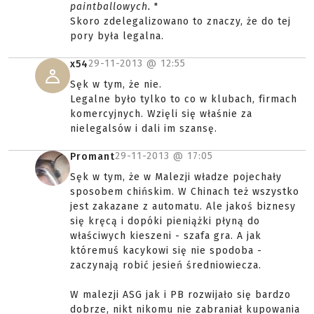
paintballowych.
"
Skoro zdelegalizowano to znaczy, że do tej
pory była legalna.
29-11-2013 @
12:55
x54
Sęk w tym, że nie.
Legalne było tylko to co w klubach, firmach
komercyjnych. Wzięli się właśnie za
nielegalsów i dali im szansę.
29-11-2013 @
17:05
Promant
Sęk w tym, że w Malezji władze pojechały
sposobem chińskim. W Chinach też wszystko
jest zakazane z automatu. Ale jakoś biznesy
się kręcą i dopóki pieniążki płyną do
właściwych kieszeni - szafa gra. A jak
któremuś kacykowi się nie spodoba -
zaczynają robić jesień średniowiecza.
W malezji ASG jak i PB rozwijało się bardzo
dobrze, nikt nikomu nie zabraniał kupowania