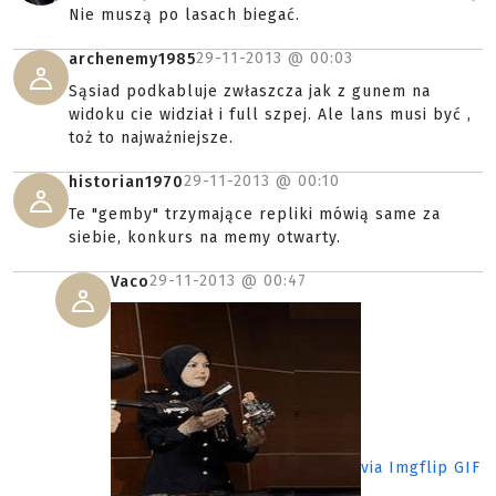
Nie muszą po lasach biegać.
29-11-2013 @
00:03
archenemy1985
Sąsiad podkabluje zwłaszcza jak z gunem na
widoku cie widział i full szpej. Ale lans musi być ,
toż to najważniejsze.
29-11-2013 @
00:10
historian1970
Te "gemby" trzymające repliki mówią same za
siebie, konkurs na memy otwarty.
29-11-2013 @
00:47
Vaco
via Imgflip GIF