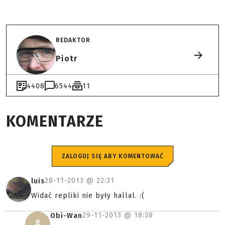
REDAKTOR
Piotr
4408
6544
11
KOMENTARZE
ZALOGUJ SIĘ ABY KOMENTOWAĆ
28-11-2013 @
22:31
luis
Widać repliki nie były hallal. :(
29-11-2013 @
18:38
Obi-Wan