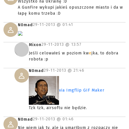
Wszystko na Ukrainę :D
A GunFire wykupi jakieś opuszczone miasto i da w
łapę komu trzeba :D
29-11-2013 @
01:41
N0mad
29-11-2013 @
13:57
Mixon
Jeśli celowałeś w poziom kw
e
jka, to dobra
robota :p
29-11-2013 @
21:46
N0mad
via Imgflip GIF Maker
Tzk tzk, airsoftu nie będzie.
29-11-2013 @
01:46
N0mad
Nie wiem jak ty, ale ja umarłbym z rozpaczy nie