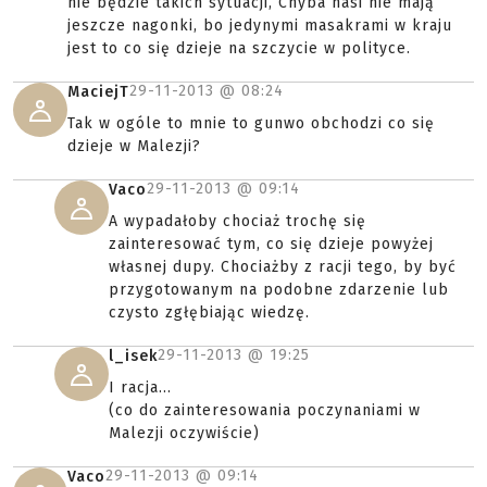
nie będzie takich sytuacji, Chyba nasi nie mają
jeszcze nagonki, bo jedynymi masakrami w kraju
jest to co się dzieje na szczycie w polityce.
29-11-2013 @
08:24
MaciejT
Tak w ogóle to mnie to gunwo obchodzi co się
dzieje w Malezji?
29-11-2013 @
09:14
Vaco
A wypadałoby chociaż trochę się
zainteresować tym, co się dzieje powyżej
własnej dupy. Chociażby z racji tego, by być
przygotowanym na podobne zdarzenie lub
czysto zgłębiając wiedzę.
29-11-2013 @
19:25
l_isek
I racja...
(co do zainteresowania poczynaniami w
Malezji oczywiście)
29-11-2013 @
09:14
Vaco