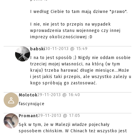
I według Ciebie to tam mają dziwne "prawo".
I nie, nie jest to przepis na wypadek
wprowadzenia stanu wojennego czy innej
imprezy okolicznościowej :D
30-11-2013 @
15:49
babski
I na to jest sposób ;) Nigdy nie oddam osobie
trzeciej mojej własności, na którą (w tym
kraju) trzeba harować długie miesiące...Może
i jest jakiś taki przepis, ale wszystko zależy u
kogo spróbują go zastosować.
29-11-2013 @
16:40
Molotok
fascynujące
29-11-2013 @
17:05
Promant
Sęk w tym, że w Malezji władze pojechały
sposobem chińskim. W Chinach też wszystko jest