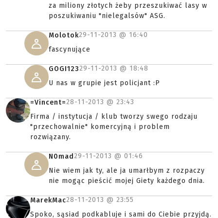
za miliony złotych żeby przeszukiwać lasy w
poszukiwaniu "nielegalsów" ASG.
29-11-2013 @
16:40
Molotok
fascynujące
29-11-2013 @
18:48
GOGI123
U nas w grupie jest policjant :P
28-11-2013 @
23:43
=Vincent=
Firma / instytucja / klub tworzy swego rodzaju
"przechowalnie" komercyjną i problem
rozwiązany.
29-11-2013 @
01:46
N0mad
Nie wiem jak ty, ale ja umarłbym z rozpaczy
nie mogąc pieścić mojej Giety każdego dnia.
28-11-2013 @
23:55
MarekMac
Spoko, sąsiad podkabluje i sami do Ciebie przyjdą.