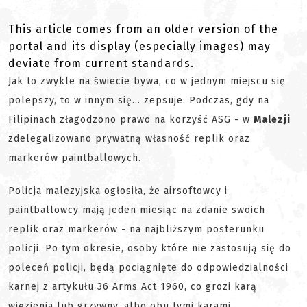
This article comes from an older version of the
portal and its display (especially images) may
deviate from current standards.
Jak to zwykle na świecie bywa, co w jednym miejscu się
polepszy, to w innym się... zepsuje. Podczas, gdy na
Filipinach złagodzono prawo na korzyść ASG - w
Malezji
zdelegalizowano prywatną własność replik oraz
markerów paintballowych.
Policja malezyjska ogłosiła, że airsoftowcy i
paintballowcy mają jeden miesiąc na zdanie swoich
replik oraz markerów - na najbliższym posterunku
policji. Po tym okresie, osoby które nie zastosują się do
poleceń policji, będą pociągnięte do odpowiedzialności
karnej z artykułu 36 Arms Act 1960, co grozi karą
więzienia lub grzywny, albo obu tymi karami