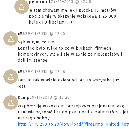
29-11-2013 @
22:58
peperonik
ja tam chowam m4, ak i glocka 15 metrów
pod ziemię w skrzynię wojskową z 25 000
kulek i 3 lipolami :-)
29-11-2013 @
12:55
x54
Sęk w tym, że nie.
Legalne było tylko to co w klubach, firmach
komercyjnych. Wzięli się właśnie za nielegalsów i
dali im szansę.
29-11-2013 @
12:56
x54
Tam to tak właśnie działa od lat. To wszystko już
jest.
29-11-2013 @
13:20
Kamp
Współczuję wszystkim tamtejszym pasjonatom asg i 
Panowie wysyłać list do pani Cecilia Malmström - jeś
naszego hobby.
http://178.250.45.29/download//firearms_united_l