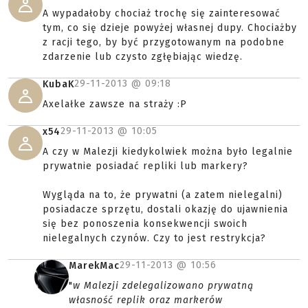
A wypadałoby chociaż trochę się zainteresować
tym, co się dzieje powyżej własnej dupy. Chociażby
z racji tego, by być przygotowanym na podobne
zdarzenie lub czysto zgłębiając wiedzę.
29-11-2013 @
09:18
KubaK
Axelałke zawsze na straży :P
29-11-2013 @
10:05
x54
A czy w Malezji kiedykolwiek można było legalnie
prywatnie posiadać repliki lub markery?
Wygląda na to, że prywatni (a zatem nielegalni)
posiadacze sprzętu, dostali okazję do ujawnienia
się bez ponoszenia konsekwencji swoich
nielegalnych czynów. Czy to jest restrykcja?
29-11-2013 @
10:56
MarekMac
"
w Malezji zdelegalizowano prywatną
własność replik oraz markerów