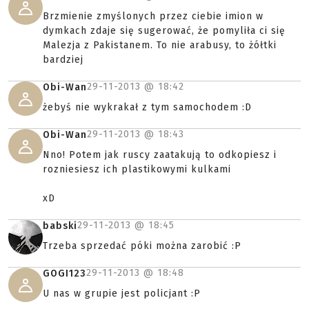
Brzmienie zmyślonych przez ciebie imion w
dymkach zdaje się sugerować, że pomyliła ci się
Malezja z Pakistanem. To nie arabusy, to żółtki
bardziej
29-11-2013 @
18:42
Obi-Wan
żebyś nie wykrakał z tym samochodem :D
29-11-2013 @
18:43
Obi-Wan
Nno! Potem jak ruscy zaatakują to odkopiesz i
rozniesiesz ich plastikowymi kulkami
xD
29-11-2013 @
18:45
babski
Trzeba sprzedać póki można zarobić :P
29-11-2013 @
18:48
GOGI123
U nas w grupie jest policjant :P