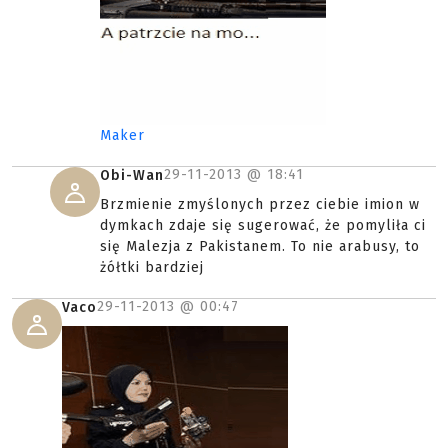
Maker
29-11-2013 @
18:41
Obi-Wan
Brzmienie zmyślonych przez ciebie imion w
dymkach zdaje się sugerować, że pomyliła ci
się Malezja z Pakistanem. To nie arabusy, to
żółtki bardziej
29-11-2013 @
00:47
Vaco