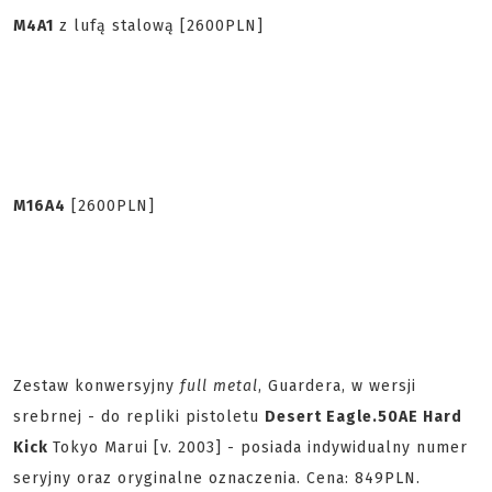
M4A1
z lufą stalową [2600PLN]
M16A4
[2600PLN]
Zestaw konwersyjny
full metal
, Guardera, w wersji
srebrnej - do repliki pistoletu
Desert Eagle
.50AE Hard
Kick
Tokyo Marui [v. 2003] - posiada indywidualny numer
seryjny oraz oryginalne oznaczenia. Cena: 849PLN.