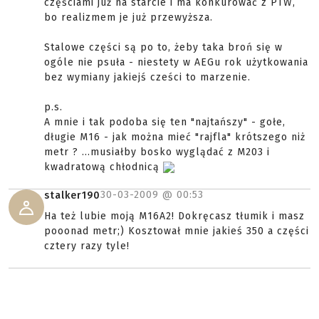
częściami już na starcie i ma konkurować z PTW,
bo realizmem je już przewyższa.
Stalowe części są po to, żeby taka broń się w
ogóle nie psuła - niestety w AEGu rok użytkowania
bez wymiany jakiejś cześci to marzenie.
p.s.
A mnie i tak podoba się ten "najtańszy" - gołe,
długie M16 - jak można mieć "rajfla" krótszego niż
metr ? ...musiałby bosko wyglądać z M203 i
kwadratową chłodnicą
30-03-2009 @
00:53
stalker190
Ha też lubie moją M16A2! Dokręcasz tłumik i masz
pooonad metr;) Kosztował mnie jakieś 350 a części
cztery razy tyle!