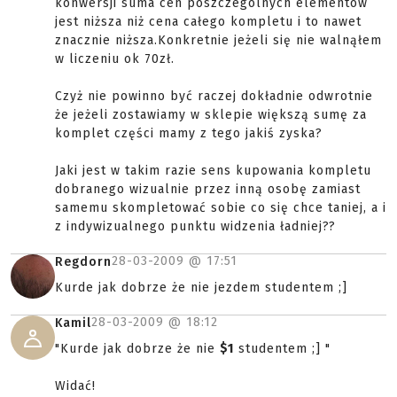
konwersji suma cen poszczególnych elementów
jest niższa niż cena całego kompletu i to nawet
znacznie niższa.Konkretnie jeżeli się nie walnąłem
w liczeniu ok 70zł.
Czyż nie powinno być raczej dokładnie odwrotnie
że jeżeli zostawiamy w sklepie większą sumę za
komplet części mamy z tego jakiś zyska?
Jaki jest w takim razie sens kupowania kompletu
dobranego wizualnie przez inną osobę zamiast
samemu skompletować sobie co się chce taniej, a i
z indywizualnego punktu widzenia ładniej??
28-03-2009 @
17:51
Regdorn
Kurde jak dobrze że nie jezdem studentem ;]
28-03-2009 @
18:12
Kamil
"Kurde jak dobrze że nie
$1
studentem ;] "
Widać!