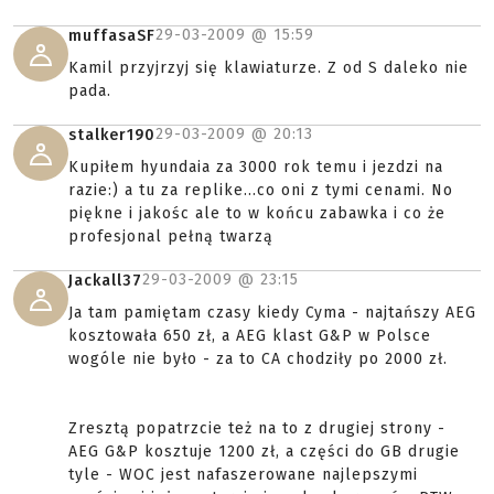
29-03-2009 @
15:59
muffasaSF
Kamil przyjrzyj się klawiaturze. Z od S daleko nie
pada.
29-03-2009 @
20:13
stalker190
Kupiłem hyundaia za 3000 rok temu i jezdzi na
razie:) a tu za replike...co oni z tymi cenami. No
piękne i jakośc ale to w końcu zabawka i co że
profesjonal pełną twarzą
29-03-2009 @
23:15
Jackall37
Ja tam pamiętam czasy kiedy Cyma - najtańszy AEG
kosztowała 650 zł, a AEG klast G&P w Polsce
wogóle nie było - za to CA chodziły po 2000 zł.
Zresztą popatrzcie też na to z drugiej strony -
AEG G&P kosztuje 1200 zł, a części do GB drugie
tyle - WOC jest nafaszerowane najlepszymi