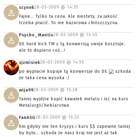
28-03-2009 @
14:35
scynek
Fajne... Tylko ta cena. Ale niestety, za jakość
trzeba płacić. To nie bazarowa chińszczyzna.
28-03-2009 @
14:45
Psycho_Mantis
DE hard kick TM z tą konwersją swoje kosztuje,
ale to dopiero coś...!
28-03-2009 @
14:55
sjzmisiek
po wypłacie kupuje tą konwersje do DE
szkoda
że taka cena wysoka :/
28-03-2009 @
15:28
wija99
Taniej wyjdzie kupić kawałek metalu i iść na kurs
Metalurgii/heblarstwa
28-03-2009 @
15:33
FanASG
hm gdyby nie ten kryzys i kurs $$ zapewne taniej
by było... szkoda że nasz kraj nie jest aż tak