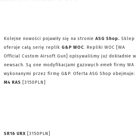
Kolejne nowości pojawiły się na stronie
ASG Shop.
Sklep
oferuje całą serię replik
G&P WOC
. Repliki WOC [WA
Official Custom Airsoft Gun] opisywaliśmy już dokładnie w
newsach. Są one modyfikacjami gazowych
emek
firmy WA
wykonanymi przez firmę G&P. Oferta ASG Shop obejmuje:
M4 RAS
[3150PLN]
SR16 URX
[3150PLN]