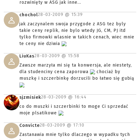
rozwinięty w ASG jak inne...
28-03-2009 @
15:39
chochol
jak zaczynalem swoja przygode z ASG tez byly
takie ceny replik, nie bylo wtedy JG, CM, PJ itd
tylko firmowki wlasnie w takich cenach, wiec mnie
te ceny nie dziwia
28-03-2009 @
15:58
LiuKas
Zawsze marzyła mi się ta konwersja, ale niestety,
dla studenciny cena zaporowa
chociaż by
muszkę i szczerbinkę dorzucili bo łatwo się gubią
28-03-2009 @
16:44
sjzmisiek
co do muszki i szczerbinki to moge Ci sprzedać
moje plsatikowe
28-03-2009 @
17:10
Convicte
Zastanawia mnie tylko dlaczego w wypadku tych