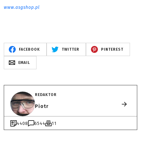
www.asgshop.pl
FACEBOOK
TWITTER
PINTEREST
EMAIL
REDAKTOR
Piotr
4408
6544
11