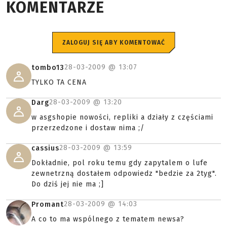
KOMENTARZE
ZALOGUJ SIĘ ABY KOMENTOWAĆ
28-03-2009 @
13:07
tombo13
TYLKO TA CENA
28-03-2009 @
13:20
Darg
w asgshopie nowości, repliki a działy z częściami
przerzedzone i dostaw nima ;/
28-03-2009 @
13:59
cassius
Dokładnie, pol roku temu gdy zapytalem o lufe
zewnetrzną dostałem odpowiedz "bedzie za 2tyg".
Do dziś jej nie ma ;]
28-03-2009 @
14:03
Promant
A co to ma wspólnego z tematem newsa?