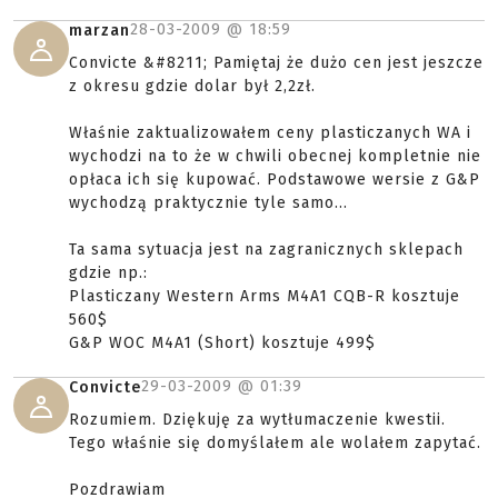
28-03-2009 @
18:59
marzan
Convicte &#8211; Pamiętaj że dużo cen jest jeszcze
z okresu gdzie dolar był 2,2zł.
Właśnie zaktualizowałem ceny plasticzanych WA i
wychodzi na to że w chwili obecnej kompletnie nie
opłaca ich się kupować. Podstawowe wersie z G&P
wychodzą praktycznie tyle samo...
Ta sama sytuacja jest na zagranicznych sklepach
gdzie np.:
Plasticzany Western Arms M4A1 CQB-R kosztuje
560$
G&P WOC M4A1 (Short) kosztuje 499$
29-03-2009 @
01:39
Convicte
Rozumiem. Dziękuję za wytłumaczenie kwestii.
Tego właśnie się domyślałem ale wolałem zapytać.
Pozdrawiam