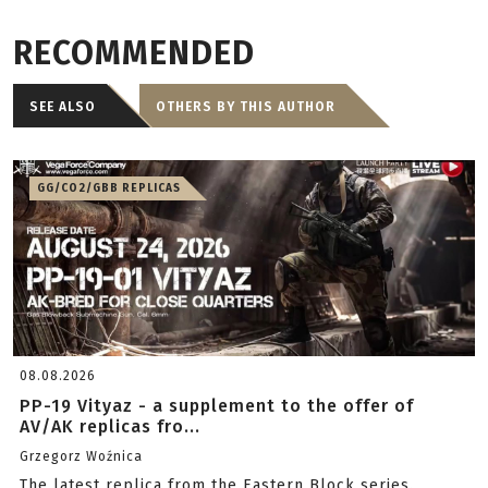
RECOMMENDED
SEE ALSO
OTHERS BY THIS AUTHOR
GG/CO2/GBB REPLICAS
08.08.2026
PP-19 Vityaz - a supplement to the offer of
AV/AK replicas fro...
Grzegorz Woźnica
The latest replica from the Eastern Block series.