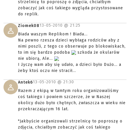
strzelnicę to poproszę o zdjęcia, chciałbym
zobaczyć jak coś takiego wygląda przystosowane
do replik.
13-05-2010 @
21:25
Ziomek08
Biada waszym Replikom ! Biada...
Na pewno rzesza dzieci wybłaga rodziców aby z
nimi poszli, z tego co obserwuje po blokowiskach,
to im się bardzo podoba
szkoda że okularów
nie ubiorą, Ale...
I życzę wam aby się udało, a dzieci było Dużo... a
żeby ktoś oczu nie stracił...
13-05-2010 @
21:30
Antek6
Razem z ekipą w tamtym roku organizowaliśmy
coś takiego i powiem szczerze, że w Naszej
okolicy dużo było chętnych, zwłaszcza w wieku nie
przekraczającym 16 lat.
"Jakbyście organizowali strzelnicę to poproszę o
zdjęcia, chciałbym zobaczyć jak coś takiego