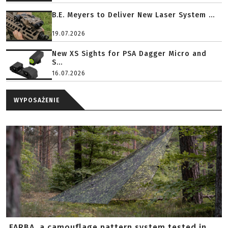
B.E. Meyers to Deliver New Laser System ...
19.07.2026
New XS Sights for PSA Dagger Micro and
S...
16.07.2026
WYPOSAŻENIE
FARBA, a camouflage pattern system tested in