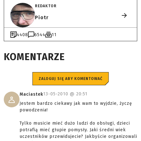
REDAKTOR
Piotr
4408
6544
11
KOMENTARZE
ZALOGUJ SIĘ ABY KOMENTOWAĆ
13-05-2010 @
20:51
Maciastek
Jestem bardzo ciekawy jak wam to wyjdzie, życzę
powodzenia!
Tylko musicie mieć dużo ludzi do obsługi, dzieci
potrafią mieć głupie pomysły. Jaki średni wiek
uczestników przewidujecie? Jakbyście organizowali