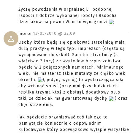
Życzę powodzenia w organizacji, i podobnej
radości z dobrze wykonanej roboty.! Radocha
dzieciaków na pewno Wam to wynagrodzi
13-05-2010 @
22:09
moron
Osoby które będą się opiekować strzelnicą maja
dużą praktykę w tego typu imprezach (często są
wynajmowane do szkół). Sam tor strzelnicy (a
właściwie 2 tory) ze względów bezpieczeństwa
będzie w 2 połączonych namiotach. Minimalnego
wieku nie ma (teraz takie mutanty ze ciężko wiek
określić
), jedyny wymóg to wystarczająca siła
aby wcisnąć spust (przy mniejszych dzieciach
replikę trzyma ktoś z obsługi, dodatkowy plus
taki, że dzieciak ma gwarantowaną dychę
) oraz
chęć strzelenia.
Jak będziecie organizować coś takiego to
pamiętajcie koniecznie o odpowiednim
kulochwycie który obowiązkowo wyłapie wszystkie