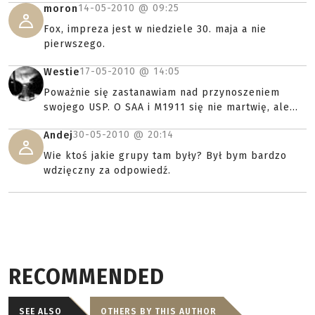
14-05-2010 @
09:25
moron
Fox, impreza jest w niedziele 30. maja a nie
pierwszego.
17-05-2010 @
14:05
Westie
Poważnie się zastanawiam nad przynoszeniem
swojego USP. O SAA i M1911 się nie martwię, ale...
30-05-2010 @
20:14
Andej
Wie ktoś jakie grupy tam były? Był bym bardzo
wdzięczny za odpowiedź.
RECOMMENDED
SEE ALSO
OTHERS BY THIS AUTHOR