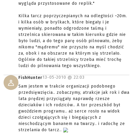
wygląda przystosowane do replik."
Kilka tarcz poprzyczepianych na odległości ~20m.
i kilka osób w brylkach, które biegały i je
wymieniały, ponadto odgrodzone taśmą i
strzelnica skierowana w takim kierunku gdzie nie
było ludzi, a do tego parę osób pilnowało, żeby
nikomu "mądremu" nie przyszło na myśl chodzić
za, obok i na obszarze na którym się strzelało.
Ogólnie do takiej strzelnicy trzeba mieć trochę
ludzi do pilnowania tego wszystkiego.
13-05-2010 @
22:03
FishHunter
Sam jestem w trakcie organizacji podobnego
przedsięwzięcia.. zobaczymy, atrakcje jak rok i dwa
lata prędzej przyciągały naprawdę rzesze
dzieciaków i ich rodziców.. A tor przeszkód był
gwoździem programu.. aż serce rosło na widok
dzieci czołgających się i biegających z
nieschodzącym bananem na twarzy.. i radochę ze
strzelania do tarcz..