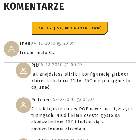
KOMENTARZE
ZALOGUJ SIĘ ABY KOMENTOWAĆ
04-12-2010 @
23:39
Then
Trochę mało C...
05-12-2010 @
00:43
Pik
Jak znajdziesz slinik i konfigurację girboxa,
której ta bateria 11,1V; 15C nie pociągnie to
daj znać.
05-12-2010 @
01:07
Pritcher
A i tak będzie niezły ROF nawet na cięższych
tuningach. NiCd i NiMH często gęsto są
ekwiwalentem 10C i ludzie się z
zadowoleniem strzelają.