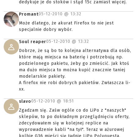
dedykuje je do stoków i stąd 15c zamiast więcej.
05-12-2010 @
13:32
Promant
Może dlatego, że akurat Firefox to nie jest
specjalnie dobry wybór.
05-12-2010 @
13:32
Soul reaper
Dobrze, że są bo to kolejna alternatywa dla osób,
które mają miejsca na baterię i potrzebują np.
podzielonego pakietu, żeby go zmieścić. Jak ktoś
ma dużo miejsca to można kupić znacznie taniej
modelarskie pakiety.
A firefox nie robi dobrych pakietów. Zwłaszcza li-
xx.
05-12-2010 @
18:51
slavo
Zgadzam się. Zaśw ogóle co do LiPo z "naszych"
sklepów, to po dokładnym przeglądnięciu oferty,
zdecydowałem się w kolejnej replice na
wyprowadzenie kabli "na tył". Teraz w ażurowej
kolbie G36 mieści się ładnie LiPo Polyquesta.