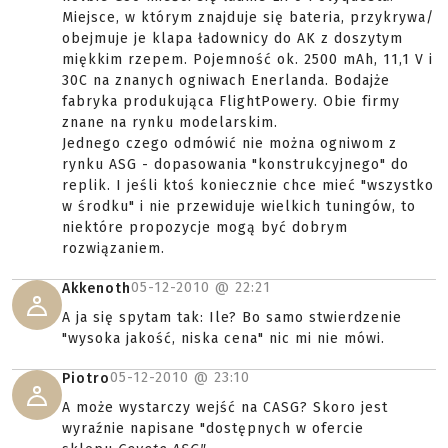
Miejsce, w którym znajduje się bateria, przykrywa/
obejmuje je klapa ładownicy do AK z doszytym
miękkim rzepem. Pojemność ok. 2500 mAh, 11,1 V i
30C na znanych ogniwach Enerlanda. Bodajże
fabryka produkująca FlightPowery. Obie firmy
znane na rynku modelarskim.
Jednego czego odmówić nie można ogniwom z
rynku ASG - dopasowania "konstrukcyjnego" do
replik. I jeśli ktoś koniecznie chce mieć "wszystko
w środku" i nie przewiduje wielkich tuningów, to
niektóre propozycje mogą być dobrym
rozwiązaniem.
05-12-2010 @
22:21
Akkenoth
A ja się spytam tak: Ile? Bo samo stwierdzenie
"wysoka jakość, niska cena" nic mi nie mówi.
05-12-2010 @
23:10
Piotro
A może wystarczy wejść na CASG? Skoro jest
wyraźnie napisane "dostępnych w ofercie