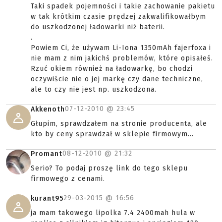
Taki spadek pojemności i takie zachowanie pakietu
w tak krótkim czasie prędzej zakwalifikowałbym
do uszkodzonej ładowarki niż baterii.
.
Powiem Ci, że używam Li-Iona 1350mAh fajerfoxa i
nie mam z nim jakichś problemów, które opisałeś.
Rzuć okiem również na ładowarkę, bo chodzi
oczywiście nie o jej markę czy dane techniczne,
ale to czy nie jest np. uszkodzona.
07-12-2010 @
23:45
Akkenoth
Głupim, sprawdzałem na stronie producenta, ale
kto by ceny sprawdzał w sklepie firmowym...
08-12-2010 @
21:32
Promant
Serio? To podaj proszę link do tego sklepu
firmowego z cenami.
29-03-2015 @
16:56
kurant95
ja mam takowego lipolka 7.4 2400mah hula w