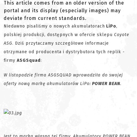
This article comes from an older version of the
portal and its display (especially images) may
deviate from current standards.
Niedawno pisaliśmy o nowych akumulatorach
LiPo
,
polskiej produkcji, dostępnych w ofercie sklepu
Coyote
ASG
. Dziś przytaczamy szczegółowe informacje
otrzymane od producenta i dystrybutora tych replik -
firmy
ASGSquad
:
W listopadzie firma ASGSQUAD wprowadziła do swojej
oferty nową markę akumulatorów LiPo:
POWER BEAN
.
Jest to marka własna tej firmy. Akumulatory POWER BEAN