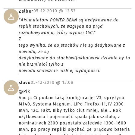
05-12-2010 @
12:53
Zelber
"Akumulatory POWER BEAN są dedykowane do
replik stockowych, ze względu na prąd
rozładowywania, który wynosi 15C."
Z
tego wynika, że do stocków nie są dedykowane z
powodu, że są
dedykokwane do stocków(jakkolwiek dziwnie by to
nie brzmiało) tylko z
powodu śmiesznie niskiej wydajnośći.
05-12-2010 @
13:08
slavo
@Pik
Ano ja Ci podam taką konfigurację: V3, sprężyna
M140, Systema Magnum, LiPo Firefox 11,1V 2300
mAh, 12C. Fakt, niby tylko ciut mniej, ale... Rok
użytkowania i pojemność spada jak oszalała, z
nominalnych 2300 pozostało zaledwie 1300-1600
mAh, po pracy repliki słychać, że prądowo bateria