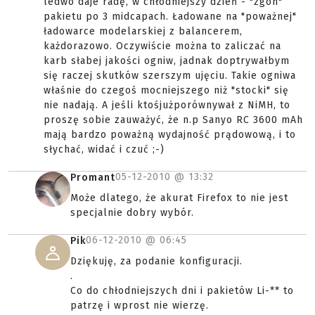
ledwo daje radę, w chłodniejszy dzień - "zgon"
pakietu po 3 midcapach. Ładowane na "poważnej"
ładowarce modelarskiej z balancerem,
każdorazowo. Oczywiście można to zaliczać na
karb słabej jakości ogniw, jadnak doptrywałbym
się raczej skutków szerszym ujęciu. Takie ogniwa
właśnie do czegoś mocniejszego niż "stocki" się
nie nadają. A jeśli ktośjużporównywał z NiMH, to
proszę sobie zauważyć, że n.p Sanyo RC 3600 mAh
mają bardzo poważną wydajność prądowową, i to
słychać, widać i czuć ;-)
05-12-2010 @
13:32
Promant
Może dlatego, że akurat Firefox to nie jest
specjalnie dobry wybór.
06-12-2010 @
06:45
Pik
Dziękuję, za podanie konfiguracji.
.
Co do chłodniejszych dni i pakietów Li-** to
patrzę i wprost nie wierzę.