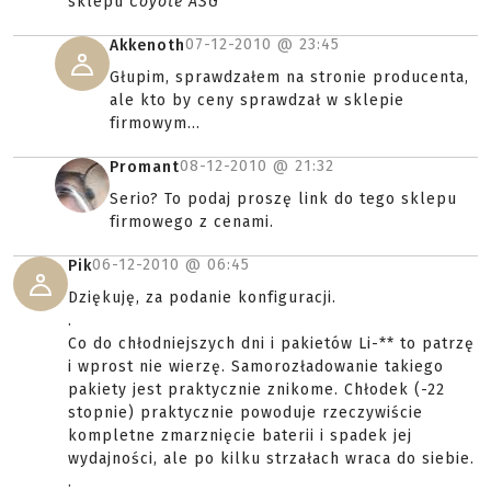
sklepu
Coyote ASG"
07-12-2010 @
23:45
Akkenoth
Głupim, sprawdzałem na stronie producenta,
ale kto by ceny sprawdzał w sklepie
firmowym...
08-12-2010 @
21:32
Promant
Serio? To podaj proszę link do tego sklepu
firmowego z cenami.
06-12-2010 @
06:45
Pik
Dziękuję, za podanie konfiguracji.
.
Co do chłodniejszych dni i pakietów Li-** to patrzę
i wprost nie wierzę. Samorozładowanie takiego
pakiety jest praktycznie znikome. Chłodek (-22
stopnie) praktycznie powoduje rzeczywiście
kompletne zmarznięcie baterii i spadek jej
wydajności, ale po kilku strzałach wraca do siebie.
.