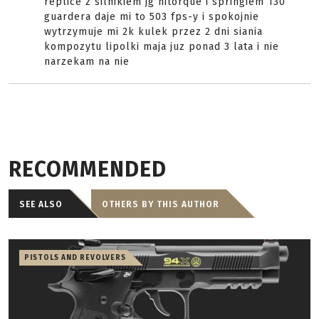
replice z silnikiem jg hitorque i springiem 130
guardera daje mi to 503 fps-y i spokojnie
wytrzymuje mi 2k kulek przez 2 dni siania
kompozytu lipolki maja juz ponad 3 lata i nie
narzekam na nie
RECOMMENDED
SEE ALSO
OTHERS BY THIS AUTHOR
PISTOLS AND REVOLVERS