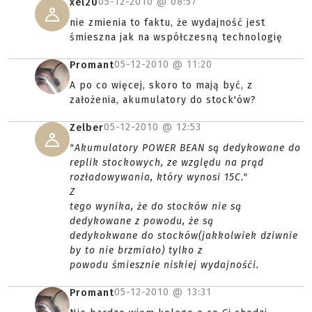
05-12-2010 @
08:57
xel20
nie zmienia to faktu, że wydajność jest
śmieszna jak na współczesną technologię
05-12-2010 @
11:20
Promant
A po co więcej, skoro to mają być, z
założenia, akumulatory do stock'ów?
05-12-2010 @
12:53
Zelber
"Akumulatory POWER BEAN są dedykowane do
replik stockowych, ze względu na prąd
rozładowywania, który wynosi 15C."
Z
tego wynika, że do stocków nie są
dedykowane z powodu, że są
dedykokwane do stocków(jakkolwiek dziwnie
by to nie brzmiało) tylko z
powodu śmiesznie niskiej wydajnośći.
05-12-2010 @
13:31
Promant