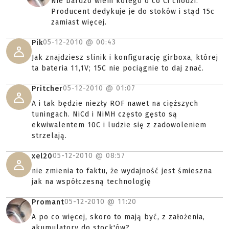
Nie bardzo wiem kolego o co Ci chodzi.
Producent dedykuje je do stoków i stąd 15c
zamiast więcej.
05-12-2010 @
00:43
Pik
Jak znajdziesz slinik i konfigurację girboxa, której
ta bateria 11,1V; 15C nie pociągnie to daj znać.
05-12-2010 @
01:07
Pritcher
A i tak będzie niezły ROF nawet na cięższych
tuningach. NiCd i NiMH często gęsto są
ekwiwalentem 10C i ludzie się z zadowoleniem
strzelają.
05-12-2010 @
08:57
xel20
nie zmienia to faktu, że wydajność jest śmieszna
jak na współczesną technologię
05-12-2010 @
11:20
Promant
A po co więcej, skoro to mają być, z założenia,
akumulatory do stock'ów?