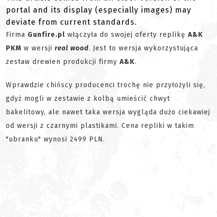
portal and its display (especially images) may
deviate from current standards.
Firma
Gunfire.pl
włączyła do swojej oferty replikę
A&K
PKM
w wersji
real wood
. Jest to wersja wykorzystująca
zestaw drewien produkcji firmy
A&K
.
Wprawdzie chińscy producenci trochę nie przyłożyli się,
gdyż mogli w zestawie z kolbą umieścić chwyt
bakelitowy, ale nawet taka wersja wygląda dużo ciekawiej
od wersji z czarnymi plastikami. Cena repliki w takim
"ubranku" wynosi 2499 PLN.