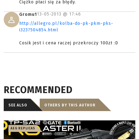
Ciężko płaci się za błędy.
13-05-2013 @
17:46
Gromu1
http://allegro.pl/kolba-do-pk-pkm-pks-
i3237504854.html
Cosik jest i cena raczej przekroczy 100zł :D
RECOMMENDED
SEE ALSO
OTHERS BY THIS AUTHOR
AEG REPLICAS