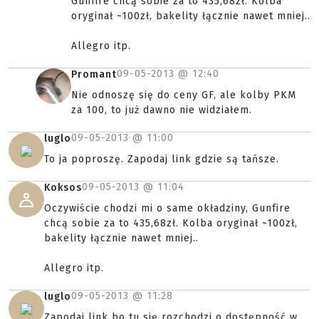
Gunfire chcą sobie za to 435,68zł. Kolba
oryginał ~100zł, bakelity łącznie nawet mniej..
Allegro itp.
09-05-2013 @
12:40
Promant
Nie odnoszę się do ceny GF, ale kolby PKM
za 100, to już dawno nie widziałem.
09-05-2013 @
11:00
luglo
To ja poproszę. Zapodaj link gdzie są tańsze.
09-05-2013 @
11:04
Koksos
Oczywiście chodzi mi o same okładziny, Gunfire
chcą sobie za to 435,68zł. Kolba oryginał ~100zł,
bakelity łącznie nawet mniej..
Allegro itp.
09-05-2013 @
11:28
luglo
Zapodaj link bo tu się rozchodzi o dostępność w