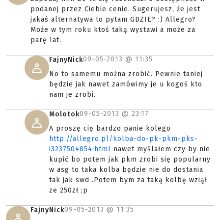
podanej przez Ciebie cenie. Sugerujesz, że jest
jakaś alternatywa to pytam GDZIE? :) Allegro?
Może w tym roku ktoś taką wystawi a może za
parę lat.
09-05-2013 @
11:35
FajnyNick
No to samemu można zrobić. Pewnie taniej
będzie jak nawet zamówimy je u kogoś kto
nam je zrobi.
09-05-2013 @
23:17
Molotok
A proszę cię bardzo panie kolego
http://allegro.pl/kolba-do-pk-pkm-pks-
i3237504854.html
nawet myślałem czy by nie
kupić bo potem jak pkm zrobi się popularny
w asg to taka kolba będzie nie do dostania
tak jak swd .Potem bym za taką kolbę wziął
ze 250zł ;p
09-05-2013 @
11:35
FajnyNick