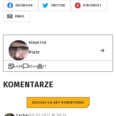
FACEBOOK
TWITTER
PINTEREST
EMAIL
REDAKTOR
Piotr
4408
6544
11
KOMENTARZE
ZALOGUJ SIĘ ABY KOMENTOWAĆ
09-05-2013 @
08:34
Zachar