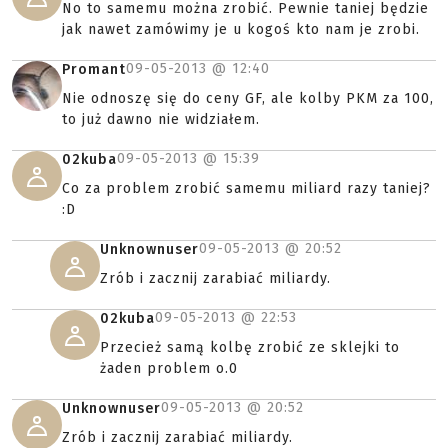
No to samemu można zrobić. Pewnie taniej będzie
jak nawet zamówimy je u kogoś kto nam je zrobi.
09-05-2013 @
12:40
Promant
Nie odnoszę się do ceny GF, ale kolby PKM za 100,
to już dawno nie widziałem.
09-05-2013 @
15:39
02kuba
Co za problem zrobić samemu miliard razy taniej?
:D
09-05-2013 @
20:52
Unknownuser
Zrób i zacznij zarabiać miliardy.
09-05-2013 @
22:53
02kuba
Przecież samą kolbę zrobić ze sklejki to
żaden problem o.0
09-05-2013 @
20:52
Unknownuser
Zrób i zacznij zarabiać miliardy.