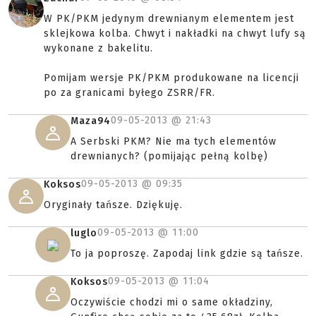
W PK/PKM jedynym drewnianym elementem jest
sklejkowa kolba. Chwyt i nakładki na chwyt lufy są
wykonane z bakelitu.
Pomijam wersje PK/PKM produkowane na licencji
po za granicami byłego ZSRR/FR.
09-05-2013 @
21:43
Maza94
A Serbski PKM? Nie ma tych elementów
drewnianych? (pomijając pełną kolbę)
09-05-2013 @
09:35
Koksos
Oryginały tańsze. Dziękuję.
09-05-2013 @
11:00
luglo
To ja poproszę. Zapodaj link gdzie są tańsze.
09-05-2013 @
11:04
Koksos
Oczywiście chodzi mi o same okładziny,