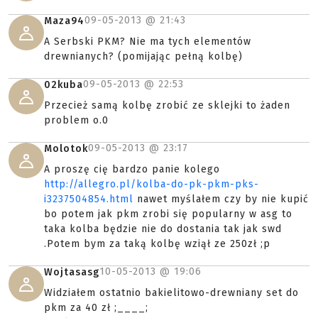
09-05-2013 @
21:43
Maza94
A Serbski PKM? Nie ma tych elementów
drewnianych? (pomijając pełną kolbę)
09-05-2013 @
22:53
02kuba
Przecież samą kolbę zrobić ze sklejki to żaden
problem o.0
09-05-2013 @
23:17
Molotok
A proszę cię bardzo panie kolego
http://allegro.pl/kolba-do-pk-pkm-pks-
i3237504854.html
nawet myślałem czy by nie kupić
bo potem jak pkm zrobi się popularny w asg to
taka kolba będzie nie do dostania tak jak swd
.Potem bym za taką kolbę wziął ze 250zł ;p
10-05-2013 @
19:06
Wojtasasg
Widziałem ostatnio bakielitowo-drewniany set do
pkm za 40 zł ;____;