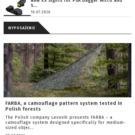
New XS Sights for PSA Dagger Micro and
S...
16.07.2026
WYPOSAŻENIE
FARBA, a camouflage pattern system tested in
Polish forests
The Polish company Lesovik presents FARBA – a
camouflage system designed specifically for medium-
sized objec...