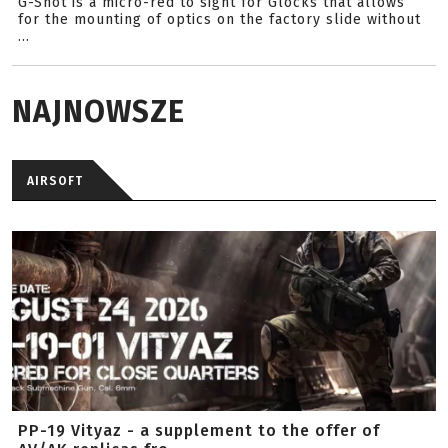
G-Shot is a micro-red to sight for Glocks that allows
for the mounting of optics on the factory slide without
...
NAJNOWSZE
AIRSOFT
PP-19 Vityaz - a supplement to the offer of