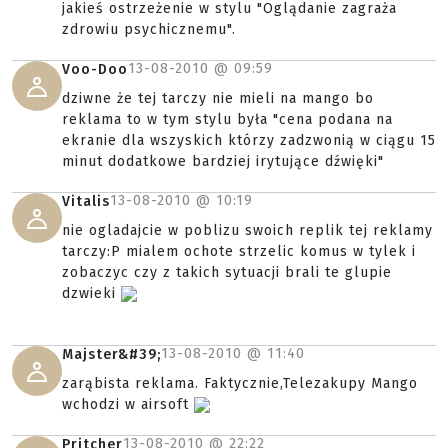
jakieś ostrzeżenie w stylu "Oglądanie zagraża
zdrowiu psychicznemu".
13-08-2010 @
09:59
Voo-Doo
dziwne że tej tarczy nie mieli na mango bo
reklama to w tym stylu była "cena podana na
ekranie dla wszyskich którzy zadzwonią w ciągu 15
minut dodatkowe bardziej irytujące dźwięki"
13-08-2010 @
10:19
Vitalis
nie ogladajcie w poblizu swoich replik tej reklamy
tarczy:P mialem ochote strzelic komus w tylek i
zobaczyc czy z takich sytuacji brali te glupie
dzwieki
13-08-2010 @
11:40
Majster&#39;
zarąbista reklama. Faktycznie,Telezakupy Mango
wchodzi w airsoft
13-08-2010 @
22:22
Pritcher