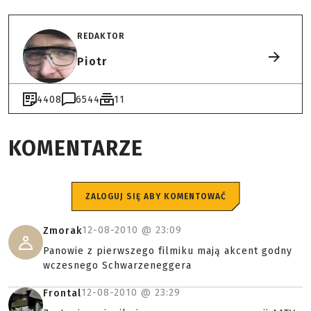
REDAKTOR
Piotr
4408
6544
11
KOMENTARZE
ZALOGUJ SIĘ ABY KOMENTOWAĆ
12-08-2010 @
23:09
Zmorak
Panowie z pierwszego filmiku mają akcent godny
wczesnego Schwarzeneggera
12-08-2010 @
23:29
Frontal