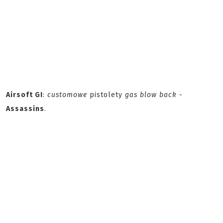
Airsoft GI
:
customowe
pistolety
gas blow back
-
Assassins
.