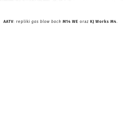
AATV
: repliki
gas blow back
M14 WE
oraz
KJ Works M4
.