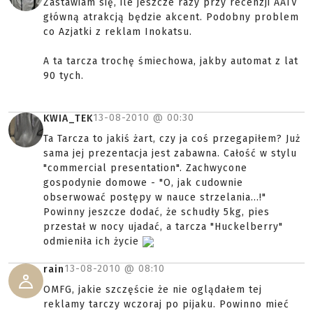
Zastawiam się, ile jeszcze razy przy recenzji AATV
główną atrakcją będzie akcent. Podobny problem
co Azjatki z reklam Inokatsu.
A ta tarcza trochę śmiechowa, jakby automat z lat
90 tych.
13-08-2010 @
00:30
KWIA_TEK
Ta Tarcza to jakiś żart, czy ja coś przegapiłem? Już
sama jej prezentacja jest zabawna. Całość w stylu
"commercial presentation". Zachwycone
gospodynie domowe - "O, jak cudownie
obserwować postępy w nauce strzelania...!"
Powinny jeszcze dodać, że schudły 5kg, pies
przestał w nocy ujadać, a tarcza "Huckelberry"
odmieniła ich życie
13-08-2010 @
08:10
rain
OMFG, jakie szczęście że nie oglądałem tej
reklamy tarczy wczoraj po pijaku. Powinno mieć