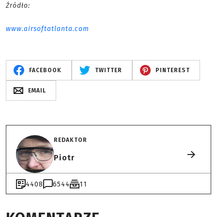
Źródło:
www.airsoftatlanta.com
FACEBOOK
TWITTER
PINTEREST
EMAIL
REDAKTOR
Piotr
4408
6544
11