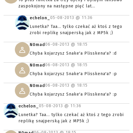
zaspokojony na następne pięć lat...
05-08-2013 @
11:36
echelon_
Lunetka? Taa... tylko czekać aż ktoś z tego
zrobi replikę snajperską jak z MP5k ;)
06-08-2013 @
18:15
N0mad
Chyba kojarzysz Snake'a Plisskena'a? :d
06-08-2013 @
18:15
N0mad
Chyba kojarzysz Snake'a Plisskena'a? :p
06-08-2013 @
18:15
N0mad
Chyba kojarzysz Snake'a Plisskena'a? :p
05-08-2013 @
11:36
echelon_
Lunetka? Taa... tylko czekać aż ktoś z tego zrobi
replikę snajperską jak z MP5k ;)
06-08-2013 @
18:15
N0mad