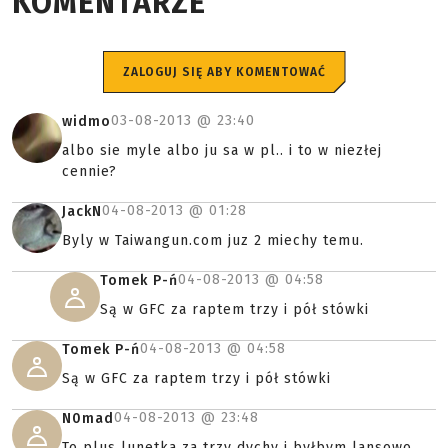
KOMENTARZE
ZALOGUJ SIĘ ABY KOMENTOWAĆ
03-08-2013 @
23:40
widmo
albo sie myle albo ju sa w pl.. i to w niezłej
cennie?
04-08-2013 @
01:28
JackN
Byly w Taiwangun.com juz 2 miechy temu.
04-08-2013 @
04:58
Tomek P-ń
Są w GFC za raptem trzy i pół stówki
04-08-2013 @
04:58
Tomek P-ń
Są w GFC za raptem trzy i pół stówki
04-08-2013 @
23:48
N0mad
To plus lunetka za trzy dychy i byłbym lansowo