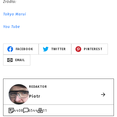
Źródła:
Tokyo Marui
You Tube
FACEBOOK
TWITTER
PINTEREST
EMAIL
REDAKTOR
Piotr
4408
6544
11