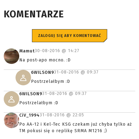
KOMENTARZE
ZALOGUJ SIĘ ABY KOMENTOWAĆ
30-08-2016 @
14:27
Mamut
Na post-apo mocno. :D
31-08-2016 @
09:37
6WILSON9
Postrzelałbym :D
31-08-2016 @
09:37
6WILSON9
Postrzelałbym :D
31-08-2016 @
22:05
CiV_1994
Po AA-12 i Kel-Tec KSG czekam już chyba tylko aż
TM pokusi się o replikę SRMA M1216 ;)