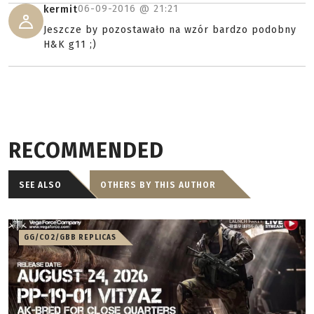
06-09-2016 @
21:21
kermit
Jeszcze by pozostawało na wzór bardzo podobny
H&K g11 ;)
RECOMMENDED
SEE ALSO
OTHERS BY THIS AUTHOR
GG/CO2/GBB REPLICAS