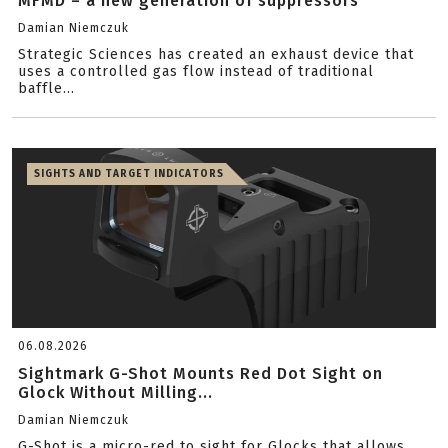
MFMD – a new generation of suppressors
Damian Niemczuk
Strategic Sciences has created an exhaust device that
uses a controlled gas flow instead of traditional
baffle...
SIGHTS AND TARGET INDICATORS
06.08.2026
Sightmark G-Shot Mounts Red Dot Sight on
Glock Without Milling...
Damian Niemczuk
G-Shot is a micro-red to sight for Glocks that allows