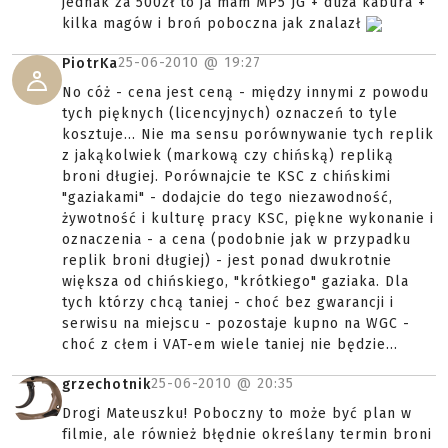
jednak za 500zł to ja mam MP5 JG + duża kabura +
kilka magów i broń poboczna jak znalazł
25-06-2010 @
19:27
PiotrKa
No cóż - cena jest ceną - między innymi z powodu
tych pięknych (licencyjnych) oznaczeń to tyle
kosztuje... Nie ma sensu porównywanie tych replik
z jakąkolwiek (markową czy chińską) repliką
broni długiej. Porównajcie te KSC z chińskimi
"gaziakami" - dodajcie do tego niezawodność,
żywotność i kulturę pracy KSC, piękne wykonanie i
oznaczenia - a cena (podobnie jak w przypadku
replik broni długiej) - jest ponad dwukrotnie
większa od chińskiego, "krótkiego" gaziaka. Dla
tych którzy chcą taniej - choć bez gwarancji i
serwisu na miejscu - pozostaje kupno na WGC -
choć z cłem i VAT-em wiele taniej nie będzie...
25-06-2010 @
20:35
grzechotnik
Drogi Mateuszku! Poboczny to może być plan w
filmie, ale również błędnie określany termin broni