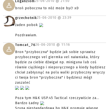
25-06-2010 @
21:50
Loganziom
broń poboczna to nóż może być! xD
25-06-2010 @
23:39
grzechotnik
żaden pobok
Pozdrawiam.
26-06-2010 @
11:16
Tomcat_76
Bron "przyboczna" będzie jak sobie sprawisz
przybocznego vel giermka vel naiwniaka, który
będzie za ciebie dźwigał np. miniguna lub coś
równie ciężkiego i nieporęcznego a kiedy będziesz
chciał zabłysnąć na polu walki przyboczny wręczy
ci twoja bron "przyboczna" i będziesz mógł
zaszaleć
Poza tym H&K USP.45 Tactical rzeczywiście za...
Bardzo Ładny
Szyna niestandardowa bo H&K promuje własne