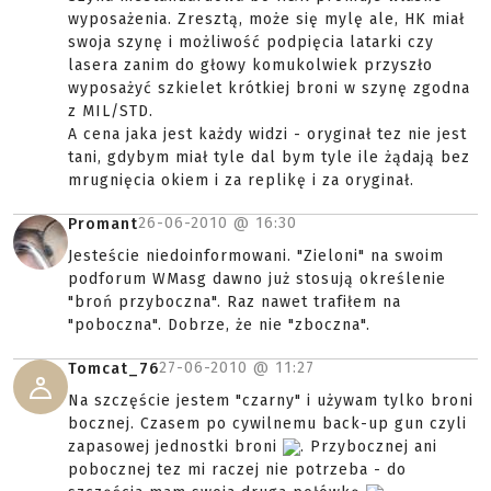
wyposażenia. Zresztą, może się mylę ale, HK miał
swoja szynę i możliwość podpięcia latarki czy
lasera zanim do głowy komukolwiek przyszło
wyposażyć szkielet krótkiej broni w szynę zgodna
z MIL/STD.
A cena jaka jest każdy widzi - oryginał tez nie jest
tani, gdybym miał tyle dal bym tyle ile żądają bez
mrugnięcia okiem i za replikę i za oryginał.
26-06-2010 @
16:30
Promant
Jesteście niedoinformowani. "Zieloni" na swoim
podforum WMasg dawno już stosują określenie
"broń przyboczna". Raz nawet trafiłem na
"poboczna". Dobrze, że nie "zboczna".
27-06-2010 @
11:27
Tomcat_76
Na szczęście jestem "czarny" i używam tylko broni
bocznej. Czasem po cywilnemu back-up gun czyli
zapasowej jednostki broni
. Przybocznej ani
pobocznej tez mi raczej nie potrzeba - do