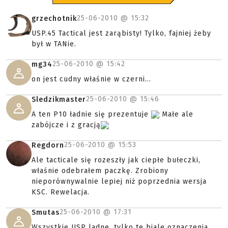
25-06-2010 @
15:32
grzechotnik
USP.45 Tactical jest zarąbisty! Tylko, fajniej żeby
był w TANie.
25-06-2010 @
15:42
mg34
on jest cudny właśnie w czerni...
25-06-2010 @
15:46
Sledzikmaster
A ten P10 ładnie się prezentuje
Małe ale
zabójcze i z gracją
25-06-2010 @
15:53
Regdorn
Ale tacticale się rozeszły jak ciepłe bułeczki,
właśnie odebrałem paczkę. Zrobiony
nieporównywalnie lepiej niż poprzednia wersja
KSC. Rewelacja.
25-06-2010 @
17:31
Smutas
Wszystkie USP ladne, tylko te biale oznaczenia