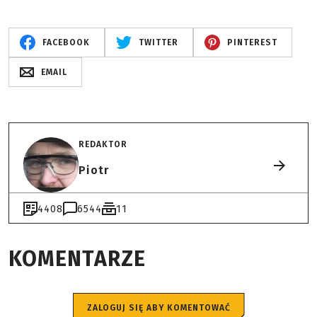
FACEBOOK
TWITTER
PINTEREST
EMAIL
REDAKTOR
Piotr
4408
6544
11
KOMENTARZE
ZALOGUJ SIĘ ABY KOMENTOWAĆ