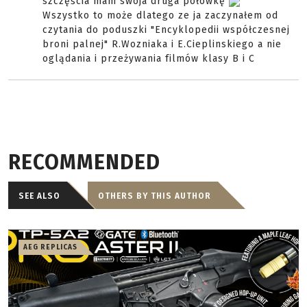
szczęścia mam swoja druga połówkę
Wszystko to może dlatego ze ja zaczynałem od
czytania do poduszki "Encyklopedii współczesnej
broni palnej" R.Wozniaka i E.Cieplinskiego a nie
oglądania i przeżywania filmów klasy B i C
RECOMMENDED
SEE ALSO
OTHERS BY THIS AUTHOR
AEG REPLICAS