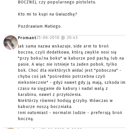
BOCZNEJ, czy popularnego pistoletu.
Kto mi to kupi na Gwiazdkę?
Pozdrawiam Matiego.
25-06-2010 @
20:43
Promant
Jak sama nazwa wskazuje, side arm to broń
boczna, czyli dodatkowa, którą zwykle nosi się
"przy boku/na boku" w kaburze pod pachą lub na
pasie. A więc nie istnieje tu żaden pobok, tylko
bok. Choć dla niektórych widać jest "poboczna" -
chyba coś jak "pośrednio potrzebna czyli
niekoniecznie" - gdyż nawet gdy ją mają, szkoda im
czasu na sięganie do kabury i nadal walą z
karabinu, nawet z przyłożenia.
Niektórzy również hodują grzyby. Wówczas w
kaburze noszą boczniaka.
Inni natomiast - normalni ludzie - preferują broń
boczną.