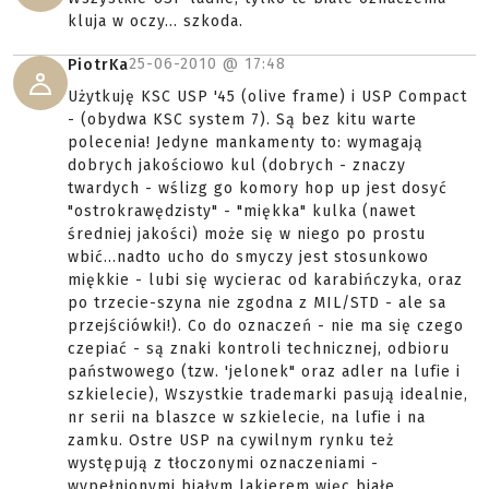
kluja w oczy... szkoda.
25-06-2010 @
17:48
PiotrKa
Użytkuję KSC USP '45 (olive frame) i USP Compact
- (obydwa KSC system 7). Są bez kitu warte
polecenia! Jedyne mankamenty to: wymagają
dobrych jakościowo kul (dobrych - znaczy
twardych - wślizg go komory hop up jest dosyć
"ostrokrawędzisty" - "miękka" kulka (nawet
średniej jakości) może się w niego po prostu
wbić...nadto ucho do smyczy jest stosunkowo
miękkie - lubi się wycierac od karabińczyka, oraz
po trzecie-szyna nie zgodna z MIL/STD - ale sa
przejściówki!). Co do oznaczeń - nie ma się czego
czepiać - są znaki kontroli technicznej, odbioru
państwowego (tzw. 'jelonek" oraz adler na lufie i
szkielecie), Wszystkie trademarki pasują idealnie,
nr serii na blaszce w szkielecie, na lufie i na
zamku. Ostre USP na cywilnym rynku też
występują z tłoczonymi oznaczeniami -
wypełnionymi białym lakierem więc białe