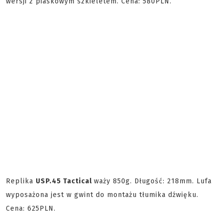
wersji z piaskowym szkieletem. Cena: 580PLN.
Replika
USP.45 Tactical
waży 850g. Długość: 218mm. Lufa
wyposażona jest w gwint do montażu tłumika dźwięku.
Cena: 625PLN.