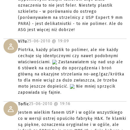
oznaczenia to nie jest feler. Niestety plastik
szkieletu - w porównaniu do ostrego
(porównywałem na strzelnicy z USP Expert 9 mm
PARA) - jest delikatniutki - to nie polimer. Ale do
ASG jest więcej niż dobrze!
25-06-2010 @
19:09
ViTu
Piotrka, każdy plastik to polimer, ale nie każdy
cechuje się identycznymi czy nawet podobnymi
właściwościami.
Zastanawiałem się nad usp ale
6 stówek na ozdobę do oporządzenia i broń
główną na okazyjne strzelania no-aeg/gaz/krótka
to dla mnie wciąż za dużo zwłaszcza, że trzeba
moto jeszcze dopieścić.
Nie mniej sprzęcik
zapowiada się fajnie.
25-06-2010 @
19:16
Tofic
Jestem wielkim fanem USP i w ogóle wszystkiego
co w wersji ostrej opuściło fabrykę H&K. Te klamki
są piękne, oznaczenia oryginalne i w ogóle, ale