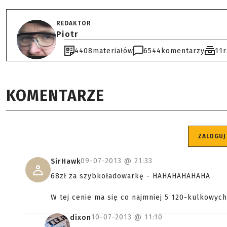
REDAKTOR
Piotr
4408
materiałów
6544
komentarzy
11
KOMENTARZE
ZALOGUJ
09-07-2013 @
21:33
SirHawk
68zł za szybkoładowarkę - HAHAHAHAHAHA
W tej cenie ma się co najmniej 5 120-kulkowyc
10-07-2013 @
11:10
dixon