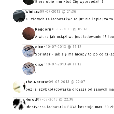
Bierz obie nim ktoś Cię wyprzedzi! :)
09-07-2013 @
21:36
Winiacz
70 złotych za ładowarkę? To już nie lepiej za t
10-07-2013 @
09:41
Regdorn
A wiesz jak uciążliwe jest ładowanie 13 
10-07-2013 @
11:12
dixon
Sprinter - jak się ma hicapy to po co Ci ł
10-07-2013 @
11:12
dixon
.
09-07-2013 @
22:07
The-Naturat
bez jaj szybkoładowarka droższa od samych ma
09-07-2013 @
22:38
Herod
Identyczna ładowarka BOYA kosztuje max. 30 zł