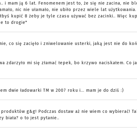
. i mam ją 6 lat. Fenomenem jest to, że się nie zacina, nie bl
złamało, nic nie ułamało, nie ubiło przez wiele lat użytkowania
byś kupić 8 żeby je tyle czasu używać bez zacinki.. Więc kup
ie to drogie"
, co się zacięło i zniwelowanie usterki, jaką jest nie do ko
wa zdarzyło mi się złamać łepek, bo krzywo naciskałem. Co ja
iłem dwie ładowarki TM w 2007 roku i... mam je do dziś :)
a produktów g&g! Podczas dostaw aż nie wiem co wybierać! Ta
 biała? o to jest pytanie..