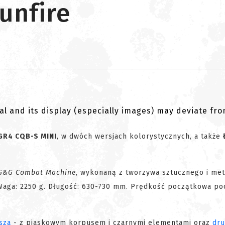
unfire
al and its display (especially images) may deviate fr
GR4 CQB-S MINI
, w dwóch wersjach kolorystycznych, a także
G&G Combat Machine
, wykonaną z tworzywa sztucznego i met
 Waga: 2250 g. Długość: 630-730 mm. Prędkość początkowa po
sza
- z piaskowym korpusem i czarnymi elementami oraz
dr