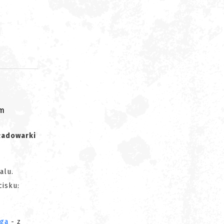
om
ładowarki
alu.
cisku:
uga
- z