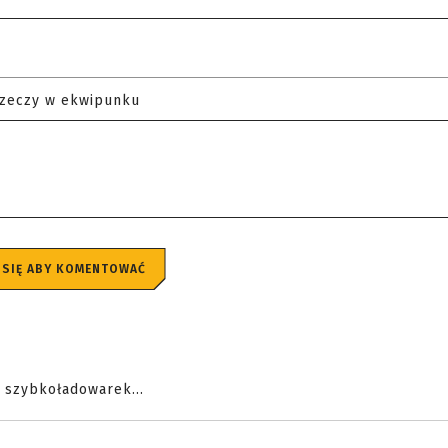
rzeczy w ekwipunku
 SIĘ ABY KOMENTOWAĆ
h szybkoładowarek...