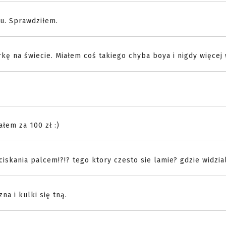
iu. Sprawdziłem.
kę na świecie. Miałem coś takiego chyba boya i nigdy więcej 
łem za 100 zł :)
skania palcem!?!? tego ktory czesto sie lamie? gdzie widzia
a i kulki się tną.