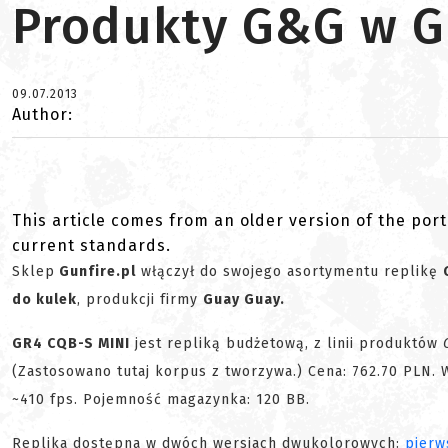
Produkty G&G w G
09.07.2013
Author:
This article comes from an older version of the port
current standards.
Sklep
Gunfire.pl
włączył do swojego asortymentu replikę
do kulek
, produkcji firmy
Guay Guay.
GR4 CQB-S MINI
jest repliką budżetową, z linii produktów
(Zastosowano tutaj korpus z tworzywa.) Cena: 762.70 PLN.
~410 fps. Pojemność magazynka: 120 BB.
Replika dostępna w dwóch wersjach dwukolorowych:
pierw