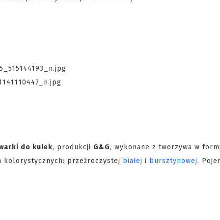
warki do kulek
, produkcji
G&G
, wykonane z tworzywa w form
 kolorystycznych: przeźroczystej
białej
i
bursztynowej
. Poje