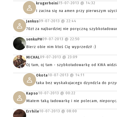
15-07-2013 @
14:32
krugerheini
I zacina się na amen przy pierwszym użyc
09-07-2013 @
22:44
Jankus
70zł za najbardziej nie poręczną szybkoładowar
09-07-2013 @
22:50
senkuPH
Bierz obie nim ktoś Cię wyprzedzi! :)
09-07-2013 @
23:09
MICHAL
Oj tam, oj tam - szybkoładowarkę od KWA widzia
10-07-2013 @
14:11
Okota
taka bez wyskakujacego dzyndzla do przyci
10-07-2013 @
00:22
Kapso
Miałem taką ładowarkę i nie polecam, nieporęczn
10-07-2013 @
08:00
Errhile