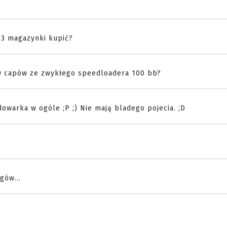
o 3 magazynki kupić?
low capów ze zwykłego speedloadera 100 bb?
adowarka w ogóle ;P ;) Nie mają bladego pojecia. ;D
gów...
.