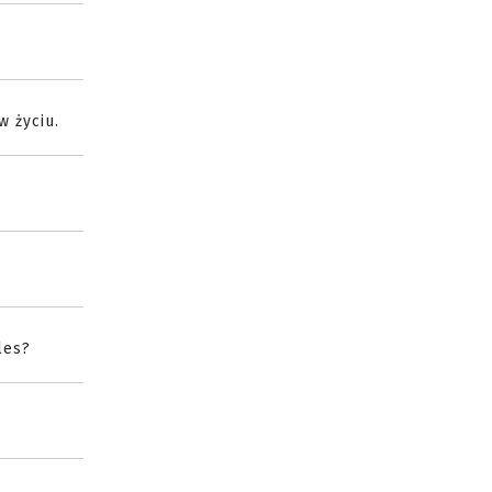
w życiu.
les?