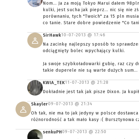
Nom... Ja za moją Tokyo Marui dałem 98pln.
kulki, jest sucha jak pieprz... nic się nie 
porównaniu, tych "Twoich" za 15 pln musiał
co tanie. Stare dobre powiedzenie "Co tan
10-07-2013 @
17:46
SirHawk
Na zacinkę najlepszy sposób to sprawdzenie
odciągnięty bolec wpychający kulki.
Ja swoje szybkoładowarki gubię, raz czy d
takie duperele nie są warte dużych sum...
11-07-2013 @
21:28
KWIA_TEK
Dokładnie jest tak jak pisze Dixon. Ja kup
09-07-2013 @
21:34
Skayler
Oh tak, nie ma to jak jedyny w polsce dostawc
różnorodność a tak mało kasy :( Bursztynowa czy
09-07-2013 @
22:50
senkuPH