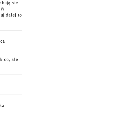
okują sie
. W
uj dalej to
ńca
k co, ale
ka