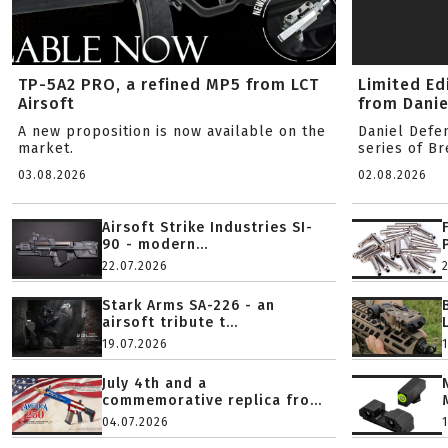
TP-5A2 PRO, a refined MP5 from LCT
Limited Ed
Airsoft
from Danie
A new proposition is now available on the
Daniel Defe
market.
series of B
03.08.2026
02.08.2026
Airsoft Strike Industries SI-
90 - modern...
22.07.2026
Stark Arms SA-226 - an
airsoft tribute t...
19.07.2026
July 4th and a
commemorative replica fro...
04.07.2026