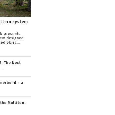
attern system
s
ik presents
tem designed
ed objec...
6: The Next
..
mmerbund - a
 the Multitool