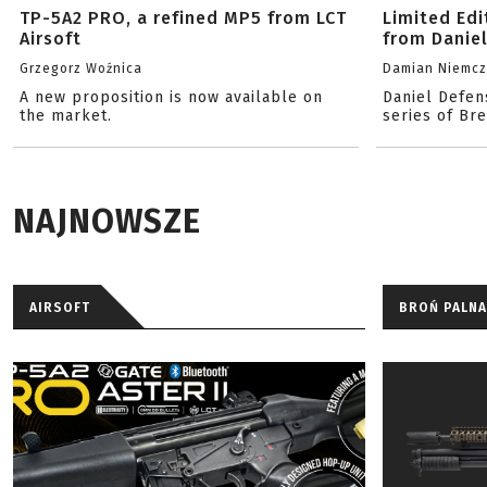
TP-5A2 PRO, a refined MP5 from LCT
Limited Ed
Airsoft
from Danie
Grzegorz Woźnica
Damian Niemc
A new proposition is now available on
Daniel Defen
the market.
series of Br
NAJNOWSZE
AIRSOFT
BROŃ PALNA