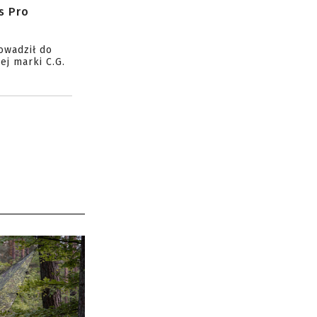
s Pro
owadził do
ej marki C.G.