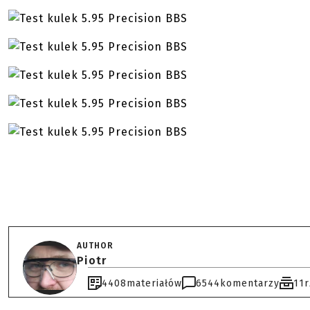
AUTHOR
Piotr
4408
materiałów
6544
komentarzy
11