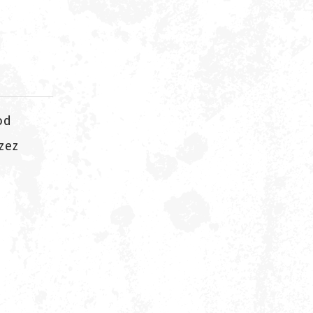
od
zez