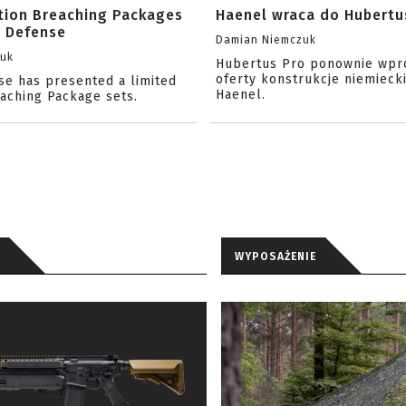
ition Breaching Packages
Haenel wraca do Hubertu
l Defense
Damian Niemczuk
zuk
Hubertus Pro ponownie wpr
oferty konstrukcje niemiecki
se has presented a limited
Haenel.
eaching Package sets.
WYPOSAŻENIE