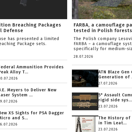
ition Breaching Packages
FARBA, a camouflage p
l Defense
tested in Polish forest
nse has presented a limited
The Polish company Lesov
reaching Package sets.
FARBA – a camouflage sys
specifically for medium-siz
28.07.2026
Federal Ammunition Provides
Peak Alloy T...
ATN Blaze Gen 
Generation of .
20.07.2026
27.07.2026
B.E. Meyers to Deliver New
Laser System ...
5" Assault Cu
rigid side sys...
19.07.2026
23.07.2026
New XS Sights for PSA Dagger
Micro and S...
The History of
in Tim Leat...
16.07.2026
23.07.2026