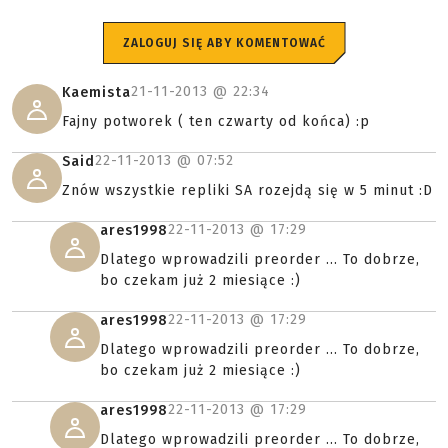
ZALOGUJ SIĘ ABY KOMENTOWAĆ
21-11-2013 @
22:34
Kaemista
Fajny potworek ( ten czwarty od końca) :p
22-11-2013 @
07:52
Said
Znów wszystkie repliki SA rozejdą się w 5 minut :D
22-11-2013 @
17:29
ares1998
Dlatego wprowadzili preorder ... To dobrze,
bo czekam już 2 miesiące :)
22-11-2013 @
17:29
ares1998
Dlatego wprowadzili preorder ... To dobrze,
bo czekam już 2 miesiące :)
22-11-2013 @
17:29
ares1998
Dlatego wprowadzili preorder ... To dobrze,