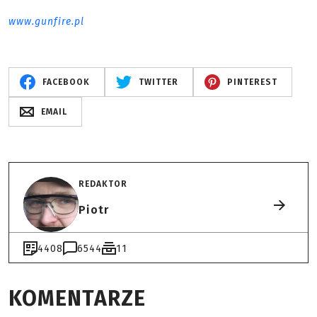
www.gunfire.pl
FACEBOOK
TWITTER
PINTEREST
EMAIL
REDAKTOR
Piotr
4408
6544
11
KOMENTARZE