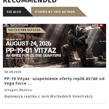
RECOMMENDED
SEE ALSO
OTHERS BY THIS AUTHOR
GG/CO2/GBB REPLICAS
08.08.2026
PP-19 Vityaz- uzupełnienie oferty replik AV/AK od
Vega Force ...
Grzegorz Woźnica
Najnowsza replika z serii Wschodnich Konstrukcji