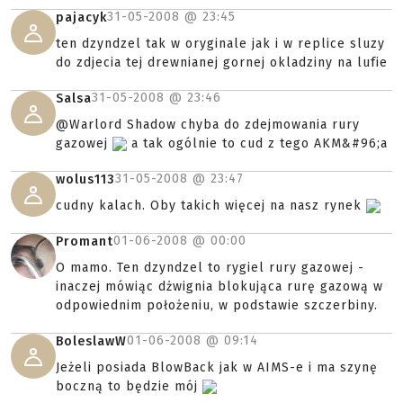
31-05-2008 @
23:45
pajacyk
ten dzyndzel tak w oryginale jak i w replice sluzy
do zdjecia tej drewnianej gornej okladziny na lufie
31-05-2008 @
23:46
Salsa
@Warlord Shadow chyba do zdejmowania rury
gazowej
a tak ogólnie to cud z tego AKM&#96;a
31-05-2008 @
23:47
wolus113
cudny kalach. Oby takich więcej na nasz rynek
01-06-2008 @
00:00
Promant
O mamo. Ten dzyndzel to rygiel rury gazowej -
inaczej mówiąc dżwignia blokująca rurę gazową w
odpowiednim położeniu, w podstawie szczerbiny.
01-06-2008 @
09:14
BoleslawW
Jeżeli posiada BlowBack jak w AIMS-e i ma szynę
boczną to będzie mój