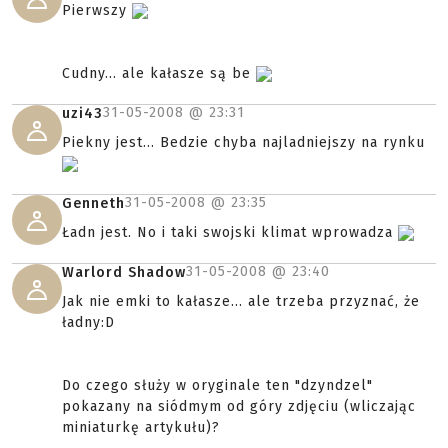
Pierwszy
Cudny... ale kałasze są be
31-05-2008 @
23:31
uzi43
Piekny jest... Bedzie chyba najladniejszy na rynku
31-05-2008 @
23:35
Genneth
Ładn jest. No i taki swojski klimat wprowadza
31-05-2008 @
23:40
Warlord Shadow
Jak nie emki to kałasze... ale trzeba przyznać, że
ładny:D
Do czego służy w oryginale ten "dzyndzel"
pokazany na siódmym od góry zdjęciu (wliczając
miniaturkę artykułu)?