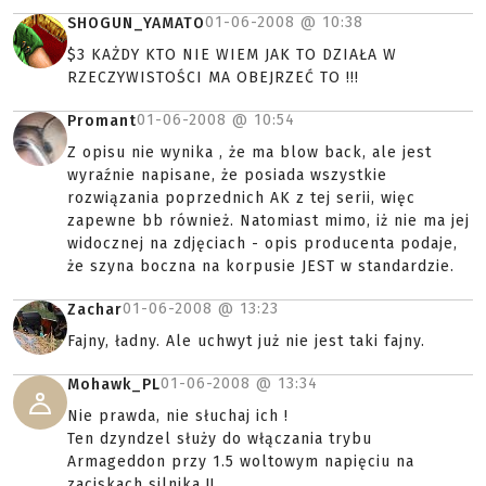
01-06-2008 @
10:38
SHOGUN_YAMATO
$3 KAŻDY KTO NIE WIEM JAK TO DZIAŁA W
RZECZYWISTOŚCI MA OBEJRZEĆ TO !!!
01-06-2008 @
10:54
Promant
Z opisu nie wynika , że ma blow back, ale jest
wyraźnie napisane, że posiada wszystkie
rozwiązania poprzednich AK z tej serii, więc
zapewne bb również. Natomiast mimo, iż nie ma jej
widocznej na zdjęciach - opis producenta podaje,
że szyna boczna na korpusie JEST w standardzie.
01-06-2008 @
13:23
Zachar
Fajny, ładny. Ale uchwyt już nie jest taki fajny.
01-06-2008 @
13:34
Mohawk_PL
Nie prawda, nie słuchaj ich !
Ten dzyndzel służy do włączania trybu
Armageddon przy 1.5 woltowym napięciu na
zaciskach silnika !!