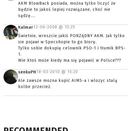
AKM BlowBack posiada, można tylko liczyć że
będzie to jakoś lepiej rozwiązane, choć nie
sądzę....
12-06-2008 @
15:25
Kalmar
Świetnie, wreszcie jakiś PORZĄDNY AKM. Jak tylko
sie pojawi w Specshopie to go biorę.
Tylko sobie dokupię celownik PSO-1 i tłumik BPS-
1.
Wie ktoś może kiedy ma się pojawić w Polsce???
18-03-2010 @
15:20
senkuPH
Ale zawsze mozna kupić AIMS-a i wlozyc stalą
kolbe przecież.