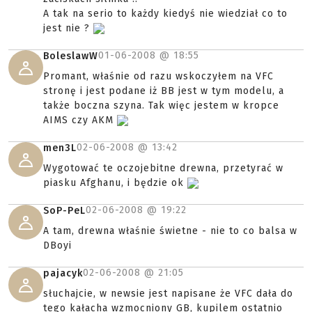
A tak na serio to każdy kiedyś nie wiedział co to
jest nie ?
01-06-2008 @
18:55
BoleslawW
Promant, właśnie od razu wskoczyłem na VFC
stronę i jest podane iż BB jest w tym modelu, a
także boczna szyna. Tak więc jestem w kropce
AIMS czy AKM
02-06-2008 @
13:42
men3L
Wygotować te oczojebitne drewna, przetyrać w
piasku Afghanu, i będzie ok
02-06-2008 @
19:22
SoP-PeL
A tam, drewna właśnie świetne - nie to co balsa w
DBoyi
02-06-2008 @
21:05
pajacyk
słuchajcie, w newsie jest napisane że VFC dała do
tego kałacha wzmocniony GB, kupilem ostatnio