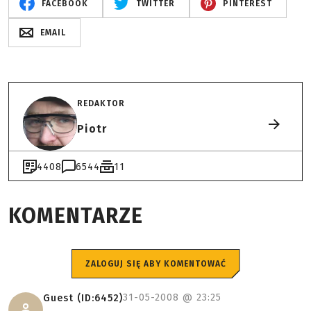
FACEBOOK
TWITTER
PINTEREST
EMAIL
REDAKTOR
Piotr
4408
6544
11
KOMENTARZE
ZALOGUJ SIĘ ABY KOMENTOWAĆ
31-05-2008 @
23:25
Guest (ID:6452)