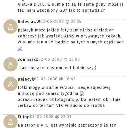
AIMS-a z VFC, w sumie to są te same guny, może ja
też mam wzocniony GB? Jak to sprawdzić?
02-06-2008 @
22:35
BoleslawW
pajacyk może jakieś foty zamieścisz chciałbym
zobaczyć jak wygląda AIMS w prywatnych rękach,
W sumie ten AKM będzie na tych samych częściach
02-06-2008 @
23:06
vonmarxx
i tak moj akm custom jest ladniejszy:)
03-06-2008 @
16:43
pajacyk
fotki mogę w sumie wrzucić, sesje zdjeciową
urządzę pod koniec tygodnia
odrazu środek obfotografuję, bo jestem okrutnie
ciekaw co też tam VFC wrzuciło do środka
03-06-2008 @
22:01
Filiop
Na stronie VFC jest wyraźnie zaznaczone że ten