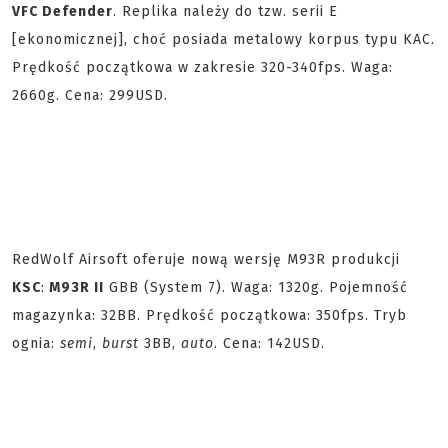
VFC Defender
. Replika należy do tzw. serii E
[ekonomicznej], choć posiada metalowy korpus typu KAC.
Prędkość początkowa w zakresie 320-340fps. Waga:
2660g. Cena: 299USD.
RedWolf Airsoft oferuje nową wersję M93R produkcji
KSC
:
M93R II
GBB (System 7). Waga: 1320g. Pojemność
magazynka: 32BB. Prędkość początkowa: 350fps. Tryb
ognia:
semi
,
burst
3BB,
auto
. Cena: 142USD.