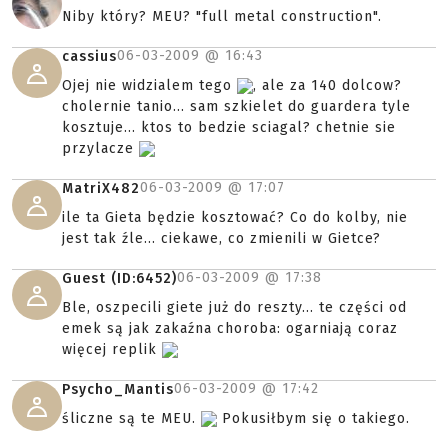
Niby który? MEU? "full metal construction".
06-03-2009 @
16:43
cassius
Ojej nie widzialem tego
, ale za 140 dolcow?
cholernie tanio... sam szkielet do guardera tyle
kosztuje... ktos to bedzie sciagal? chetnie sie
przylacze
06-03-2009 @
17:07
MatriX482
ile ta Gieta będzie kosztować? Co do kolby, nie
jest tak źle... ciekawe, co zmienili w Gietce?
06-03-2009 @
17:38
Guest (ID:6452)
Ble, oszpecili giete już do reszty... te części od
emek są jak zakaźna choroba: ogarniają coraz
więcej replik
06-03-2009 @
17:42
Psycho_Mantis
śliczne są te MEU.
Pokusiłbym się o takiego.