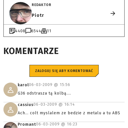
REDAKTOR
Piotr
4408
6544
11
KOMENTARZE
ZALOGUJ SIĘ ABY KOMENTOWAĆ
06-03-2009 @
15:56
karol
G36 odstrasza tą kolbą....
06-03-2009 @
16:14
cassius
Ach... colt myslalem ze bedzie z metalu a tu ABS
06-03-2009 @
16:23
Promant