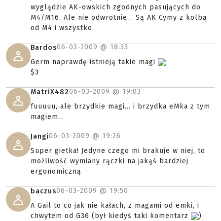
wyglądzie AK-owskich zgodnych pasujących do
M4/M16. Ale nie odwrotnie... Są AK Cymy z kolbą
od M4 i wszystko.
06-03-2009 @
18:33
Bardos
Germ naprawdę istnieją takie magi
$3
06-03-2009 @
19:03
MatriX482
fuuuuu, ale brzydkie magi... i brzydka eMka z tym
magiem...
06-03-2009 @
19:26
Jangi
Super gietka! Jedyne czego mi brakuje w niej, to
możliwość wymiany rączki na jakąś bardziej
ergonomiczną
06-03-2009 @
19:50
baczus
A Gail to co jak nie kałach, z magami od emki, i
chwytem od G36 (był kiedyś taki komentarz
)