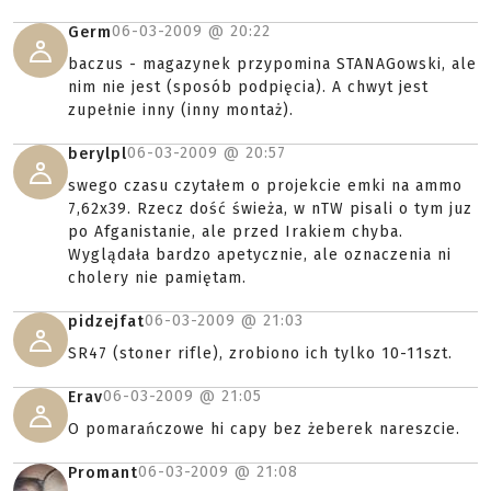
06-03-2009 @
20:22
Germ
baczus - magazynek przypomina STANAGowski, ale
nim nie jest (sposób podpięcia). A chwyt jest
zupełnie inny (inny montaż).
06-03-2009 @
20:57
berylpl
swego czasu czytałem o projekcie emki na ammo
7,62x39. Rzecz dość świeża, w nTW pisali o tym juz
po Afganistanie, ale przed Irakiem chyba.
Wyglądała bardzo apetycznie, ale oznaczenia ni
cholery nie pamiętam.
06-03-2009 @
21:03
pidzejfat
SR47 (stoner rifle), zrobiono ich tylko 10-11szt.
06-03-2009 @
21:05
Erav
O pomarańczowe hi capy bez żeberek nareszcie.
06-03-2009 @
21:08
Promant