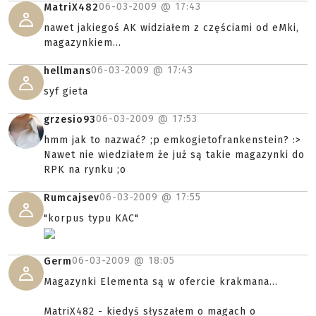
06-03-2009 @
17:43
MatriX482
nawet jakiegoś AK widziałem z częściami od eMki,
magazynkiem...
06-03-2009 @
17:43
hellmans
syf gieta
06-03-2009 @
17:53
grzesio93
hmm jak to nazwać? ;p emkogietofrankenstein? :>
Nawet nie wiedziałem że już są takie magazynki do
RPK na rynku ;o
06-03-2009 @
17:55
Rumcajsev
"korpus typu KAC"
06-03-2009 @
18:05
Germ
Magazynki Elementa są w ofercie krakmana...
MatriX482 - kiedyś słyszałem o magach o