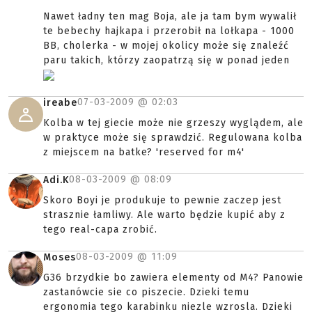
Nawet ładny ten mag Boja, ale ja tam bym wywalił
te bebechy hajkapa i przerobił na lołkapa - 1000
BB, cholerka - w mojej okolicy może się znaleźć
paru takich, którzy zaopatrzą się w ponad jeden
07-03-2009 @
02:03
ireabe
Kolba w tej giecie może nie grzeszy wyglądem, ale
w praktyce może się sprawdzić. Regulowana kolba
z miejscem na batke? 'reserved for m4'
08-03-2009 @
08:09
Adi.K
Skoro Boyi je produkuje to pewnie zaczep jest
strasznie łamliwy. Ale warto będzie kupić aby z
tego real-capa zrobić.
08-03-2009 @
11:09
Moses
G36 brzydkie bo zawiera elementy od M4? Panowie
zastanówcie sie co piszecie. Dzieki temu
ergonomia tego karabinku niezle wzrosla. Dzieki