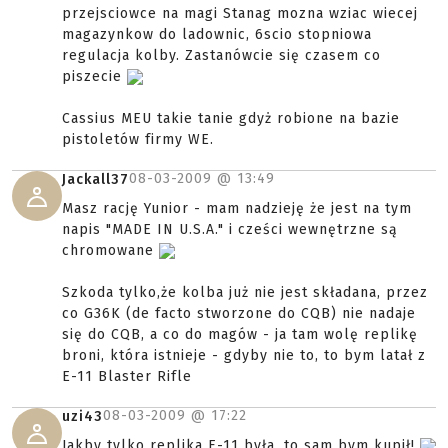
przejsciowce na magi Stanag mozna wziac wiecej
magazynkow do ladownic, 6scio stopniowa
regulacja kolby. Zastanówcie się czasem co
piszecie
Cassius MEU takie tanie gdyż robione na bazie
pistoletów firmy WE.
08-03-2009 @
13:49
Jackall37
Masz rację Yunior - mam nadzieję że jest na tym
napis "MADE IN U.S.A." i cześci wewnętrzne są
chromowane
Szkoda tylko,że kolba już nie jest składana, przez
co G36K (de facto stworzone do CQB) nie nadaje
się do CQB, a co do magów - ja tam wolę replikę
broni, która istnieje - gdyby nie to, to bym latał z
E-11 Blaster Rifle
08-03-2009 @
17:22
uzi43
Jakby tylko replika E-11 była, to sam bym kupił!