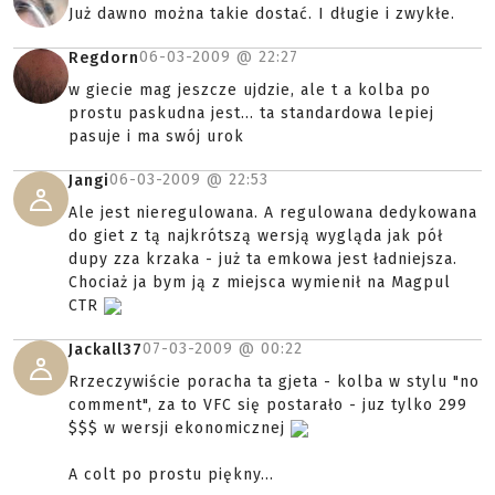
Już dawno można takie dostać. I długie i zwykłe.
06-03-2009 @
22:27
Regdorn
w giecie mag jeszcze ujdzie, ale t a kolba po
prostu paskudna jest... ta standardowa lepiej
pasuje i ma swój urok
06-03-2009 @
22:53
Jangi
Ale jest nieregulowana. A regulowana dedykowana
do giet z tą najkrótszą wersją wygląda jak pół
dupy zza krzaka - już ta emkowa jest ładniejsza.
Chociaż ja bym ją z miejsca wymienił na Magpul
CTR
07-03-2009 @
00:22
Jackall37
Rrzeczywiście poracha ta gjeta - kolba w stylu "no
comment", za to VFC się postarało - juz tylko 299
$$$ w wersji ekonomicznej
A colt po prostu piękny...