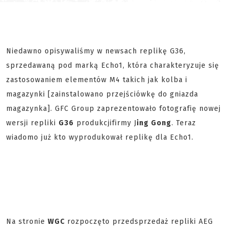
Niedawno opisywaliśmy w newsach replikę G36,
sprzedawaną pod marką Echo1, która charakteryzuje się
zastosowaniem elementów M4 takich jak kolba i
magazynki [zainstalowano przejściówkę do gniazda
magazynka]. GFC Group zaprezentowało fotografię nowej
wersji repliki
G36
produkcji
firmy J
ing Gong
. Teraz
wiadomo już kto wyprodukował replikę dla Echo1.
Na stronie
WGC
rozpoczęto przedsprzedaż repliki AEG